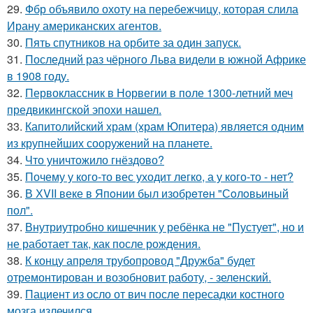
29.
Фбр объявило охоту на перебежчицу, которая слила
Ирану американских агентов.
30.
Пять спутников на орбите за один запуск.
31.
Последний раз чёрного Льва видели в южной Африке
в 1908 году.
32.
Первоклассник в Норвегии в поле 1300-летний меч
предвикингской эпохи нашел.
33.
Капитолийский храм (храм Юпитера) является одним
из крупнейших сооружений на планете.
34.
Что уничтожило гнёздово?
35.
Почему у кого-то вес уходит легко, а у кого-то - нет?
36.
В ХVII веке в Япoнии был изобрeтeн "Сoлoвьиный
пол".
37.
Внутриутробно кишечник у ребёнка не "Пустует", но и
не работает так, как после рождения.
38.
К концу апреля трубопровод "Дружба" будет
отремонтирован и возобновит работу, - зеленский.
39.
Пациент из осло от вич после пересадки костного
мозга излечился.