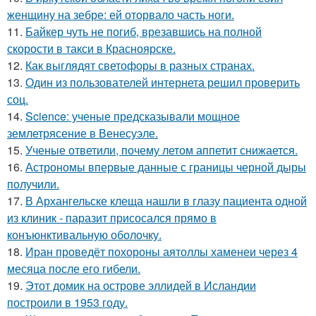
женщину на зебре: ей оторвало часть ноги.
11.
Байкер чуть не погиб, врезавшись на полной
скорости в такси в Красноярске.
12.
Как выглядят светофоры в разных странах.
13.
Один из пользователей интернета решил проверить
соц.
14.
Science: ученые предсказывали мощное
землетрясение в Венесуэле.
15.
Ученые ответили, почему летом аппетит снижается.
16.
Астрономы впервые данные с границы черной дыры
получили.
17.
В Архангельске клеща нашли в глазу пациента одной
из клиник - паразит присосался прямо в
конъюнктивальную оболочку.
18.
Иран проведёт похороны аятоллы хаменеи через 4
месяца после его гибели.
19.
Этот домик на острове эллидей в Исландии
построили в 1953 году.