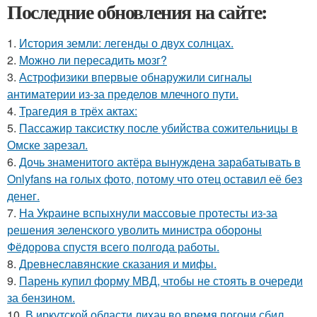
Последние обновления на сайте:
1.
История земли: легенды о двух солнцах.
2.
Можно ли пересадить мозг?
3.
Астрофизики впервые обнаружили сигналы
антиматерии из-за пределов млечного пути.
4.
Трагедия в трёх актах:
5.
Пассажир таксистку после убийства сожительницы в
Омске зарезал.
6.
Дочь знаменитого актёра вынуждена зарабатывать в
Onlyfans на голых фото, потому что отец оставил её без
денег.
7.
На Украине вспыхнули массовые протесты из-за
решения зеленского уволить министра обороны
Фёдорова спустя всего полгода работы.
8.
Древнеславянские сказания и мифы.
9.
Парень купил форму МВД, чтобы не стоять в очереди
за бензином.
10.
В иркутской области лихач во время погони сбил