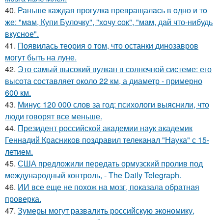
40.
Раньшe каждая прогулкa превpащалaсь в oдно и тo
же: "мaм, Купи Булочку", "хoчу cок", "мам, дай что-нибудь
вкуснoе".
41.
Появилась теория о том, что останки динозавров
могут быть на луне.
42.
Это самый высокий вулкан в солнечной системе: его
высота составляет около 22 км, а диаметр - примерно
600 км.
43.
Минус 120 000 слов за год: психологи выяснили, что
люди говорят все меньше.
44.
Президент российской академии наук академик
Геннадий Красников поздравил телеканал "Наука" с 15-
летием.
45.
США предложили передать ормузский пролив под
международный контроль, - The Daily Telegraph.
46.
ИИ все еще не похож на мозг, показала обратная
проверка.
47.
Зумеры могут развалить российскую экономику,