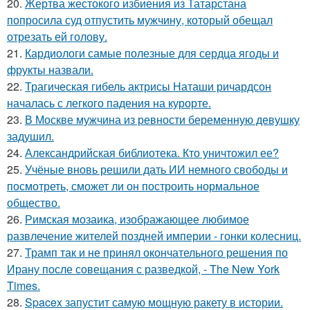
20.
Жертва жестокого избиения из Татарстана
попросила суд отпустить мужчину, который обещал
отрезать ей голову.
21.
Кардиологи самые полезные для сердца ягоды и
фрукты назвали.
22.
Трагическая гибель актрисы Наташи ричардсон
началась с легкого падения на курорте.
23.
В Москве мужчина из ревности беременную девушку
задушил.
24.
Александрийская библиотека. Кто уничтожил ее?
25.
Учёные вновь решили дать ИИ немного свободы и
посмотреть, сможет ли он построить нормальное
общество.
26.
Римская мозаика, изображающее любимое
развлечение жителей поздней империи - гонки колесниц.
27.
Трамп так и не принял окончательного решения по
Ирану после совещания с разведкой, - The New York
Times.
28.
Spacex запустит самую мощную ракету в истории.