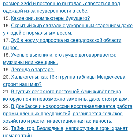
размер 32dd и постоянно пыталась спрятаться под
одеждой из-за неуверенности в себе.
15.
Какие они, компьютеры будущего?
16.
Скрытый жир связали с ускоренным старением даже
у людей с нормальным весом.
17.
Зуб в носу у подростка из свердловской области
вырос.
18.
Ученые выяснили, кто лучше договаривается:
мужчины или женщины.
19.
Легенда о тартаре.
20.
Халькогены: как 16-я группа таблицы Менделеева
строит наш мир?
21.
В густых лесах юго-восточной Азии живёт птица,
которую почти невозможно заметить, даже стоя рядом.
22.
В Донбассе и новороссии восстанавливается работа
промышленных предприятий, развивается сельское
хозяйство и растет инвестиционная активность.
23.
Тайны гор. Безлюдные, неприступные горы хранят
немало тайн.