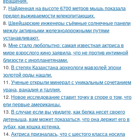
вращения.
7.
Найденная на высоте 6700 метров мышь показала
предел выживаемости млекопитающих.
8.
Швейцарские инженеры съёмные солнечные панели
между активными железнодорожными путями
устанавливают.
9.
Мне стало любопытно: самая известная актриса в
мире взрослого кино заявила, что не против интимной
близости с инопланетянами.
10.
В степях Казахстана археологи мавзолей эпохи
золотой орды нашли.
11.
Ученые открыли минерал с уникальным сочетанием
урана, ванадия и таллия.
12.
Новое исследование ставит точку в споре о том, что
ели первые американцы.
13.
В случае если вы увидите, как белка несет своего
детеныша, вам может показаться, что она держит его в
зубах, как кошка котенка.
14.
Актриса призналась, что с шестого класса носила