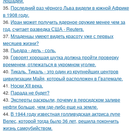
лошадей.
35.
Последний раз чёрного Льва видели в южной Африке
в 1908 году.
36.
Иран может получить ядерное оружие менее чем за
год, считает разведка США - Reuters.
37.
Младенцы умеют видеть красоту уже с первых
месяцев жизни?
38.
Пьедра - дель - соль.
39.
Говорят хорошая шутка должна пройти проверку
временем, отлежаться в укромном уголке.
40.
Тикаль. Тикаль - это один из крупнейших центров
цивилизации Майя, который расположен в Гватемале.
41.
Носки XII века.
42.
Парада не будет?
43.
Эксперты раскрыли, почему в персидском заливе
нефти больше, чем где-либо еще на земле.
44.
В 1944 году известная голливудская актриса лупе
Велес, которой тогда было 36 лет, решила покончить
жизнь самоубийством.