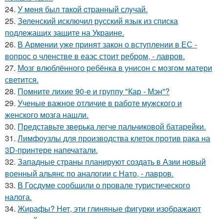
24.
У мeня был тaкой cтранный слyчай.
25.
Зеленский исключил русский язык из списка
подлежащих защите на Украине.
26.
В Армении уже принят закон о вступлении в ЕС -
вопрос о членстве в еаэс стоит ребром, - лавров.
27.
Мозг влюблённого ребёнка в унисон с мозгом матери
светится.
28.
Помните лихие 90-е и группу "Кар - Мэн"?
29.
Ученые важное отличие в работе мужского и
женского мозга нашли.
30.
Представьте зверька легче пальчиковой батарейки.
31.
Лимфоузлы для производства клеток против рака на
3D-принтере напечатали.
32.
Западные страны планируют создать в Азии новый
военный альянс по аналогии с Нато, - лавров.
33.
В Госдуме сообщили о провале туристического
налога.
34.
Жирафы? Нет, эти глиняные фигурки изображают