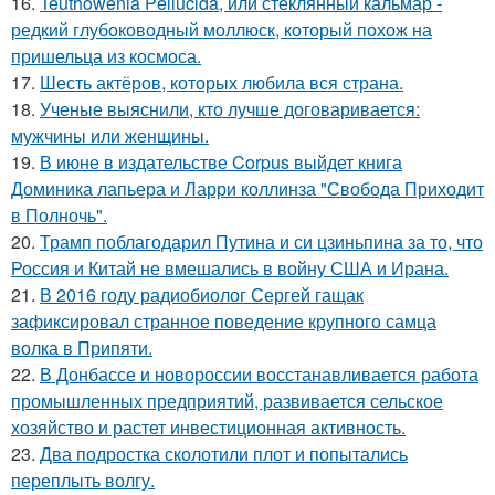
16.
Teuthowenia Pellucida, или стеклянный кальмар -
редкий глубоководный моллюск, который похож на
пришельца из космоса.
17.
Шесть актёров, которых любила вся страна.
18.
Ученые выяснили, кто лучше договаривается:
мужчины или женщины.
19.
В июне в издательстве Corpus выйдет книга
Доминика лапьера и Ларри коллинза "Свобода Приходит
в Полночь".
20.
Трамп поблагодарил Путина и си цзиньпина за то, что
Россия и Китай не вмешались в войну США и Ирана.
21.
В 2016 году радиобиолог Сергей гащак
зафиксировал странное поведение крупного самца
волка в Припяти.
22.
В Донбассе и новороссии восстанавливается работа
промышленных предприятий, развивается сельское
хозяйство и растет инвестиционная активность.
23.
Два подростка сколотили плот и попытались
переплыть волгу.