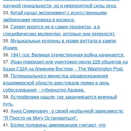
научной гениальности, но и невероятной силы духа.
33.
Китай начал эксперимент с искусственными
эмбрионами человека в космосе.
34.
Секрет кроется не в самих продуктах, а в
специфических молекулах, которые они переносят.
35.
Музыкальные колонны в храме виттала в хампи,
Индия.
36.
1941 год. Великая отечественная война начинается.
37.
Иран повредил или уничтожил около 228 объектов на
базах США на ближнем Востоке, - The Washington Post.
38.
Потенциального министра здравоохранения
владимирской области арестовали прямо в день
собеседования, - губернатор Авдеев.
39.
Астрофизики нашли, где заканчивается млечный
путь.
40.
Анна Семенович - о своей необычной зависимости:
"Я Просто не Могу Остановиться".
41.
Более половины американцев считают, что