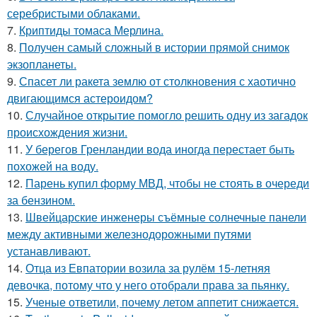
серебристыми облаками.
7.
Криптиды томаса Мерлина.
8.
Получен самый сложный в истории прямой снимок
экзопланеты.
9.
Спасет ли ракета землю от столкновения с хаотично
двигающимся астероидом?
10.
Случайное открытие помогло решить одну из загадок
происхождения жизни.
11.
У берегов Гренландии вода иногда перестает быть
похожей на воду.
12.
Парень купил форму МВД, чтобы не стоять в очереди
за бензином.
13.
Швейцарские инженеры съёмные солнечные панели
между активными железнодорожными путями
устанавливают.
14.
Отца из Евпатории возила за рулём 15-летняя
девочка, потому что у него отобрали права за пьянку.
15.
Ученые ответили, почему летом аппетит снижается.