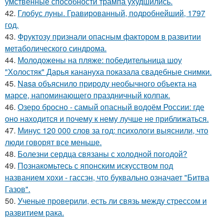
умственные способности трампа ухудшились.
42.
Глобус луны. Гравированный, подробнейший, 1797
год.
43.
Фруктозу признали опасным фактором в развитии
метаболического синдрома.
44.
Молодожены на пляже: победительница шоу
"Холостяк" Дарья канануха показала свадебные снимки.
45.
Nasa объяснило природу необычного объекта на
марсе, напоминающего праздничный колпак.
46.
Озеро бросно - самый опасный водоём России: где
оно находится и почему к нему лучше не приближаться.
47.
Минус 120 000 слов за год: психологи выяснили, что
люди говорят все меньше.
48.
Болезни сердца связаны с холодной погодой?
49.
Познакомьтесь с японским искусством под
названием хохи - гассэн, что буквально означает "Битва
Газов".
50.
Ученые проверили, есть ли связь между стрессом и
развитием рака.