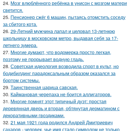
24.
Мозг влюблённого ребёнка в унисон с мозгом матери
светится.
25.
Пенсионер сжёг 6 машин, пытаясь отомстить соседу
за сбитого кота.
26.
29-Летний мужчина лапал и целовал 13-летнюю
школьницу в московском метро, выдавая себя за 17-
летнего зумера.
27.
Многие думают, что водомерка просто легкая,
поэтому не прорывает водную гладь.
28.
Советская идеология возводила спорт в культ, но
бодибилдинг парадоксальным образом оказался за
бортом системы.
29.
Таинственная царица савская.
30.
Каймановая черепаха не боится аллигаторов.
31.
Многие помнят этот типичный дуэт: простая
деревянная дверь и вторая, обтянутая дерматином с
декоративными гвоздиками.
32.
21 мая 1921 года родился Андрей Дмитриевич
сахаров - человек, чье имя стало символом не только