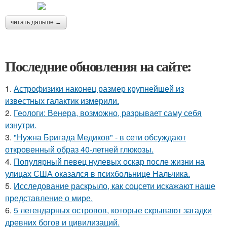
читать дальше →
Последние обновления на сайте:
1.
Астрофизики наконец размер крупнейшей из
известных галактик измерили.
2.
Геологи: Венера, возможно, разрывает саму себя
изнутри.
3.
"Нужна Бригада Медиков" - в сети обсуждают
откровенный образ 40-летней глюкозы.
4.
Популярный певец нулевых оскар после жизни на
улицах США оказался в психбольнице Нальчика.
5.
Исследование раскрыло, как соцсети искажают наше
представление о мире.
6.
5 легендарных островов, которые скрывают загадки
древних богов и цивилизаций.