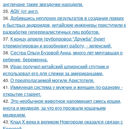
англичане такие звездочки находили.
35.
AGV (от англ.
36.
Добившись неплохих результатов в создании ловких
и быстрых андроидов, китайские инженеры приступили к
разработке гиперреалистичных лиц роботов.
37.
К концу апреля трубопровод "Дружба" будет
отремонтирован и возобновит работу, - зеленский.
38.
Сестра Ольги Бузовой Анна, много лет мечтавшая о
ребенке, беременна.
39.
Иран получил китайский шпионский спутник и
использовал его для слежки за американцами.
40.
О предполагаемой могиле Аристотеля.
41.
Иммунная система у мужчин и женщин по-разному -
открытие стареет.
42.
Это необычное животное напоминает смесь кошки,
енота и медведя, за что его прозвали кошачьим
медведем.
43.
Клад X века в великом Новгороде оказался связан с
Европой.