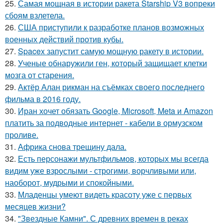
25.
Самая мощная в истории ракета Starship V3 вопреки
сбоям взлетела.
26.
США приступили к разработке планов возможных
военных действий против кубы.
27.
Spacex запустит самую мощную ракету в истории.
28.
Ученые обнаружили ген, который защищает клетки
мозга от старения.
29.
Актёр Алан рикман на съёмках своего последнего
фильма в 2016 году.
30.
Иран хочет обязать Google, Microsoft, Meta и Amazon
платить за подводные интернет - кабели в ормузском
проливе.
31.
Африка снова трещину дала.
32.
Есть персонажи мультфильмов, которых мы всегда
видим уже взрослыми - строгими, ворчливыми или,
наоборот, мудрыми и спокойными.
33.
Младенцы умеют видеть красоту уже с первых
месяцев жизни?
34.
"Звездные Камни". С древних времен в реках