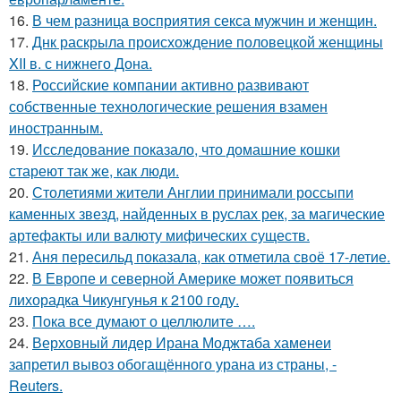
16.
В чем разница восприятия секса мужчин и женщин.
17.
Днк раскрыла происхождение половецкой женщины
XII в. с нижнего Дона.
18.
Российские компании активно развивают
собственные технологические решения взамен
иностранным.
19.
Исследование показало, что домашние кошки
стареют так же, как люди.
20.
Столетиями жители Англии принимали россыпи
каменных звезд, найденных в руслах рек, за магические
артефакты или валюту мифических существ.
21.
Аня пересильд показала, как отметила своё 17-летие.
22.
В Европе и северной Америке может появиться
лихорадка Чикунгунья к 2100 году.
23.
Пока все думают о целлюлите ….
24.
Верховный лидер Ирана Моджтаба хаменеи
запретил вывоз обогащённого урана из страны, -
Reuters.