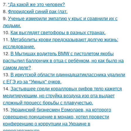
7.
"Да какой же это человек?
8.
Флоридский синий рак (лат.
9.
Ученые измерили эмпатию у крыс и сравнили их с
людьми.
10.
Как выглядят светофоры в разных странах.
11.
Метаболиты крови предсказывают долгую жизнь:
исследование.
12.
В Мытищах водитель BMW с пистолетом якобы
распылил баллончик в отца с ребёнком, но как было на
самом деле?
13.
В иркутской области одиннадцатиклассника удалили
с ЕГЭ из-за "Умных" очков.
14.
Застывшее среди коралловых рифов тело кажется
медитирующим, но струйка воздуха изо рта выдает
сложный процесс борьбы с плавучестью.
15.
Украинский бизнесмен Ермолаев, на которого
совершено покушение в монако, хотел провести
конференцию о коррупции на Украине в
европарламенте.