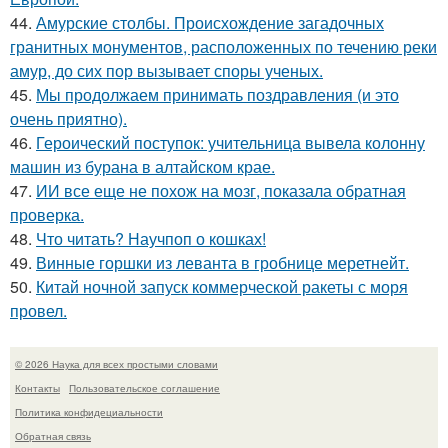
44.
Амурские столбы. Происхождение загадочных
гранитных монументов, расположенных по течению реки
амур, до сих пор вызывает споры ученых.
45.
Мы продолжаем принимать поздравления (и это
очень приятно).
46.
Героический поступок: учительница вывела колонну
машин из бурана в алтайском крае.
47.
ИИ все еще не похож на мозг, показала обратная
проверка.
48.
Что читать? Научпоп о кошках!
49.
Винные горшки из леванта в гробнице меретнейт.
50.
Китай ночной запуск коммерческой ракеты с моря
провел.
© 2026 Наука для всех простыми словами
Контакты
Пользовательское соглашение
Политика конфидециальности
Обратная связь