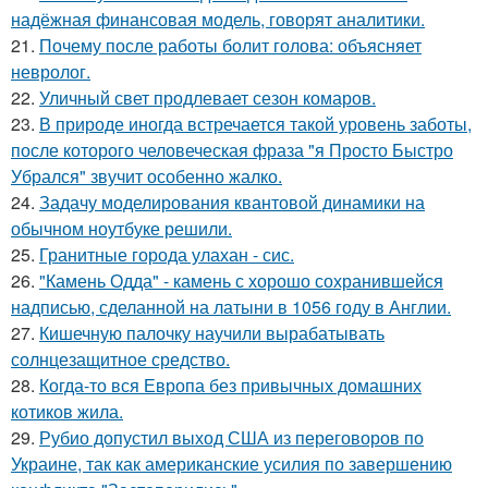
надёжная финансовая модель, говорят аналитики.
21.
Почему после работы болит голова: объясняет
невролог.
22.
Уличный свет продлевает сезон комаров.
23.
В природе иногда встречается такой уровень заботы,
после которого человеческая фраза "я Просто Быстро
Убрался" звучит особенно жалко.
24.
Задачу моделирования квантовой динамики на
обычном ноутбуке решили.
25.
Гранитные города улахан - сис.
26.
"Камень Одда" - камень с хорошо сохранившейся
надписью, сделанной на латыни в 1056 году в Англии.
27.
Кишечную палочку научили вырабатывать
солнцезащитное средство.
28.
Когда-то вся Европа без привычных домашних
котиков жила.
29.
Рубио допустил выход США из переговоров по
Украине, так как американские усилия по завершению