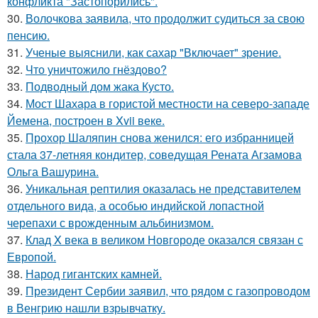
конфликта "Застопорились".
30.
Волочкова заявила, что продолжит судиться за свою
пенсию.
31.
Ученые выяснили, как сахар "Включает" зрение.
32.
Что уничтожило гнёздово?
33.
Подводный дом жака Кусто.
34.
Мост Шахара в гористой местности на северо-западе
Йемена, построен в Xvii веке.
35.
Прохор Шаляпин снова женился: его избранницей
стала 37-летняя кондитер, соведущая Рената Агзамова
Ольга Вашурина.
36.
Уникальная рептилия оказалась не представителем
отдельного вида, а особью индийской лопастной
черепахи с врожденным альбинизмом.
37.
Клад X века в великом Новгороде оказался связан с
Европой.
38.
Народ гигантских камней.
39.
Президент Сербии заявил, что рядом с газопроводом
в Венгрию нашли взрывчатку.