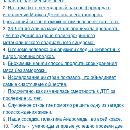
зарабатывает меньше всего.
2.
На этом фото легендарный наклон форварда в
исполнении Майкла Джексона и его танцоров,
бросающий вызов возможностям человеческого тела.
3.
33-Летняя Алиша макдугалл принимала препараты
для похудения на фоне полиэндокринного
метаболического овариального синдрома.
4.
В геноме человека обнаружили следы неизвестных
видов древних предков.
5.
Биохимики нашли способ продлить срок хранения
мяса без заморозки.
6.
Исследование 66 стран показало, что объединяет
самые счастливые общества.
7.
Подсчитано, как изменилась смертность в ДТП за
последние 35 лет.
8.
Случайное открытие помогло решить одну из загадок
происхождения жизни.
9.
Наша соседка, галактика Андромеды, во всей красе.
10.
Роботы - гуманоиды впервые успешно провели две