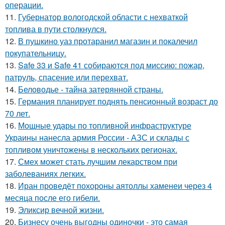
операции.
11.
Губернатор вологодской области с нехваткой
топлива в пути столкнулся.
12.
В пушкино уаз протаранил магазин и покалечил
покупательницу.
13.
Safe 33 и Safe 41 собираются под миссию: пожар,
патруль, спасение или перехват.
14.
Беловодье - тайна затерянной страны.
15.
Германия планирует поднять пенсионный возраст до
70 лет.
16.
Мощные удары по топливной инфраструктуре
Украины нанесла армия России - АЗС и склады с
топливом уничтожены в нескольких регионах.
17.
Смех может стать лучшим лекарством при
заболеваниях легких.
18.
Иран проведёт похороны аятоллы хаменеи через 4
месяца после его гибели.
19.
Эликсир вечной жизни.
20.
Бизнесу очень выгодны одиночки - это самая