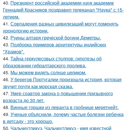
40.
Президент российской академии наук академик
Геннадий Красников поздравил телеканал "Наука" с 15-
летием.
41.
Совпадения разных цивилизаций могут поменять
хронологию истории.
42.
Руины алтаря греческой богини Деметры.
43.
Подборка примеров архитектуры индийских
"Храмов".
44.
Тайна геркулесовых столпов: гипотезы об
образовании гибралтарского пролива.
45.
Мы можем видеть солнце целиком.
46.
У берегов Португалии произошла история, которая
звучит почти как морская сказка.
47.
Умер соавтор закона о повышении призывного
возраста до 30 лет.
48.
Винные горшки из леванта в гробнице меретнейт.
49.
Ученые объяснили, почему частые болезни ребенка
в детсаду - это хорошо.
50.
Чальчиутликуэ. Чальчиутликуэ - имя известной