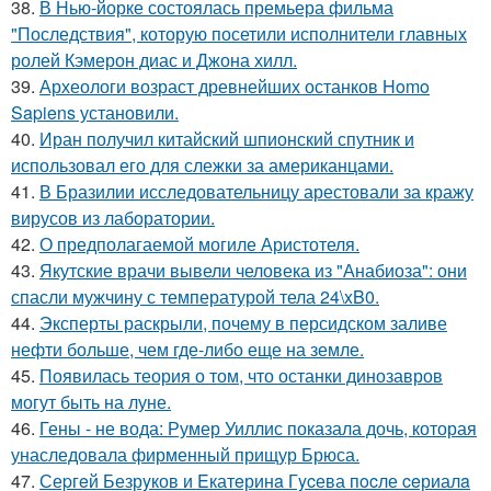
38.
В Нью-йорке состоялась премьера фильма
"Последствия", которую посетили исполнители главных
ролей Кэмерон диас и Джона хилл.
39.
Археологи возраст древнейших останков Homo
Sapiens установили.
40.
Иран получил китайский шпионский спутник и
использовал его для слежки за американцами.
41.
В Бразилии исследовательницу арестовали за кражу
вирусов из лаборатории.
42.
О предполагаемой могиле Аристотеля.
43.
Якутские врачи вывели человека из "Анабиоза": они
спасли мужчину с температурой тела 24\xB0.
44.
Эксперты раскрыли, почему в персидском заливе
нефти больше, чем где-либо еще на земле.
45.
Появилась теория о том, что останки динозавров
могут быть на луне.
46.
Гены - не вода: Румер Уиллис показала дочь, которая
унаследовала фирменный прищур Брюса.
47.
Сеpгeй Безрyков и Eкатeринa Гycева пocле ceриалa