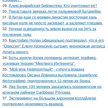
29.
Александрийская библиотека. Кто уничтожил ее?
30.
Представьте зверька легче пальчиковой батарейки.
31.
В Китае еще со времен династии восточная хань
рисовые поля не просто засевают, а заселяют птицами.
32.
Ночная освещенность земли выросла на 34% за
последние годы.
33.
Кристофер Нолан официально подтвердил, что в его
"Одиссее" Елену троянскую сыграет чернокожая актриса
лупита нионго.
34.
Боты заняли более половины интернет трафика,
усиливая теорию "Мертвого Интернета".
35.
"Мой муж Невероятный" - супруга романа
Костомарова Оксана Домнина выложила свадебную
фотографию, приуроченную к 12-летию их брака.
36.
Уже более 100 человек заразились норовирусом на
круизном лайнере Caribbean Princess.
37.
Эксперимент на большом адронном коллайдере
подтвердил неделимость кварков.