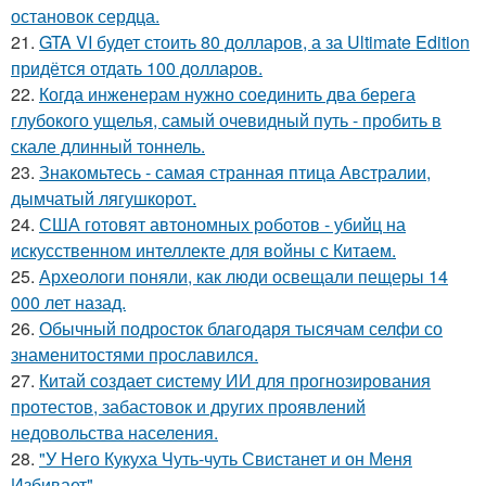
остановок сердца.
21.
GTA VI будет стоить 80 долларов, а за Ultimate Edition
придётся отдать 100 долларов.
22.
Когда инженерам нужно соединить два берега
глубокого ущелья, самый очевидный путь - пробить в
скале длинный тоннель.
23.
Знакомьтесь - самая странная птица Австралии,
дымчатый лягушкорот.
24.
США готовят автономных роботов - убийц на
искусственном интеллекте для войны с Китаем.
25.
Археологи поняли, как люди освещали пещеры 14
000 лет назад.
26.
Обычный подросток благодаря тысячам селфи со
знаменитостями прославился.
27.
Китай создает систему ИИ для прогнозирования
протестов, забастовок и других проявлений
недовольства населения.
28.
"У Него Кукуха Чуть-чуть Свистанет и он Меня
Избивает".