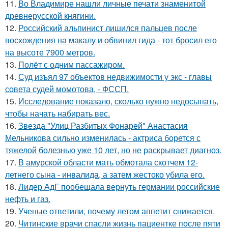
11.
Во Владимире нашли личные печати знаменитой
древнерусской княгини.
12.
Российский альпинист лишился пальцев после
восхождения на макалу и обвинил гида - тот бросил его
на высоте 7900 метров.
13.
Полёт с одним пассажиром.
14.
Суд изъял 97 объектов недвижимости у экс - главы
совета судей момотова, - ФССП.
15.
Исследование показало, сколько нужно недосыпать,
чтобы начать набирать вес.
16.
Звезда "Улиц Разбитых Фонарей" Анастасия
Мельникова сильно изменилась - актриса борется с
тяжелой болезнью уже 10 лет, но не раскрывает диагноз.
17.
В амурской области мать обмотала скотчем 12-
летнего сына - инвалида, а затем жестоко убила его.
18.
Лидер АдГ пообещала вернуть германии российские
нефть и газ.
19.
Ученые ответили, почему летом аппетит снижается.
20.
Читинские врачи спасли жизнь пациентке после пяти