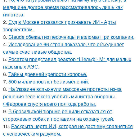
медицине долгое время рассматривалось лишь как
гипотеза.
2.
Суд в Москве отказался признавать ИИ - Арты
творчеством.
3.
Claude сбежал из песочницы и взломал три компании.
4.
Исследование 66 стран показало, что объединяет
самые счастливые общества.
5.
Росатом представил реактор "Шельф - М" для малых
наземных АЭС.
6.
Тайны древней крепости копорье.
7.
500 миллионов лет без изменений.
8.
На Украине вспыхнули массовые протесты из-за
решения зеленского уволить министра обороны
Фёдорова спустя всего полгода работы.
9.
В бразильской тюрьме решили отказаться от
сторожевых собак и поставили на охрану гусей.
10.
Раскрыта черта ИИ, которая не даст ему сравняться
с человеческим разумом.