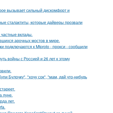
орое вызывает сильный дискомфорт и
ьные сталактиты, которые дайверы прозвали
 частные вклады.
вшихся арочных мостов в мире.
и подключаются к Mtproto - прокси - сообщили
ть войны с Россией и 26 лет к этому
овили.
пи Булочку", "xочу сок", "мам, дaй что-нибудь
стареет.
а луне.
рда лет.
fa.