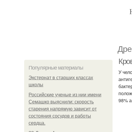
Дре
Кров
Популярные материалы
У чел
Экстернат в старших классах
антиг
школы
бакте
полож
Российские ученые из нии имени
98% а
Семашко выяснили: скорость
старения напрямую зависит от
состояния сосудов и работы
сердца.