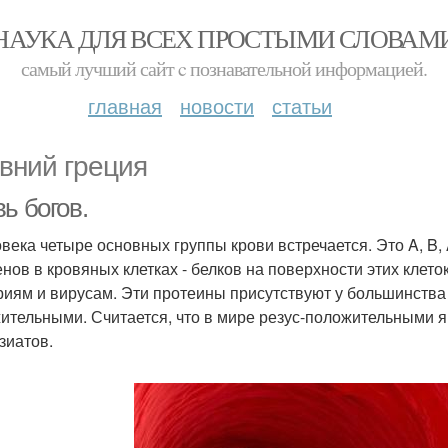
НАУКА ДЛЯ ВСЕХ ПРОСТЫМИ СЛОВАМ
самый лучший сайт c познавательной информацией.
главная
новости
статьи
вний греция
ь богов.
овека четыре основных группы крови встречается. Это A, B, 
енов в кровяных клетках - белков на поверхности этих клет
риям и вирусам. Эти протеины присутствуют у большинства
ительными. Считается, что в мире резус-положительными 
зиатов.