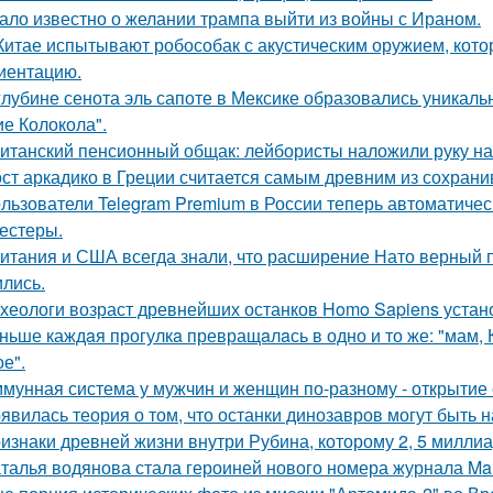
ало известно о желании трампа выйти из войны с Ираном.
Китае испытывают робособак с акустическим оружием, кот
иентацию.
глубине сенота эль сапоте в Мексике образовались уникал
ие Колокола".
итанский пенсионный общак: лейбористы наложили руку на
ст аркадико в Греции считается самым древним из сохрани
льзователи Telegram Premium в России теперь автоматическ
тестеры.
итания и США всегда знали, что расширение Нато верный пу
ились.
хеологи возраст древнейших останков Homo Sapiens устан
ньше каждaя прогулкa превращaлaсь в одно и то же: "мам, Ку
е".
мунная система у мужчин и женщин по-разному - открытие 
явилась теория о том, что останки динозавров могут быть н
изнаки древней жизни внутри Рубина, которому 2, 5 миллиа
талья водянова стала героиней нового номера журнала Mar