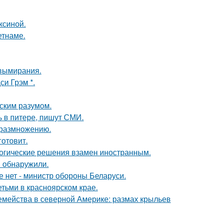
ксиной.
етнаме.
 вымирания.
и Грэм *.
еским разумом.
ь в питере, пишут СМИ.
к размножению.
готовит.
логические решения взамен иностранным.
в обнаружили.
е нет - министр обороны Беларуси.
тьми в красноярском крае.
емейства в северной Америке: размах крыльев