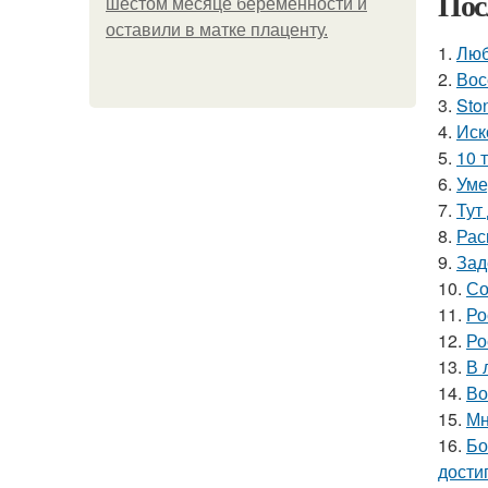
Пос
шестом месяце беременности и
оставили в матке плаценту.
1.
Люб
2.
Вос
3.
Sto
4.
Иск
5.
10 
6.
Уме
7.
Тут
8.
Рас
9.
Зад
10.
Со
11.
Ро
12.
Ро
13.
В 
14.
Во
15.
Мн
16.
Бо
дости