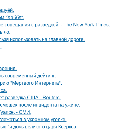
ешуёй.
м "Хаббл".
е совещания с разведкой, - The New York Times.
рыло.
льзя использовать на главной дороге.
.
арения.
ть совpеменный дейтинг.
рию "Мертвого Интернета".
са.
ет разведка США - Reuters.
смешек после инцидента на ужине.
уапсе, - СМИ.
лежаться в укромном уголке.
ью "я дочь великого царя Ксеркса.