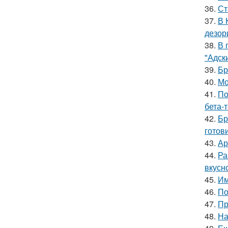
36.
Ст
37.
В 
дезор
38.
В 
"Адск
39.
Бр
40.
Мо
41.
По
бета-
42.
Бр
готов
43.
Ар
44.
Ра
вкусно
45.
Им
46.
По
47.
Пр
48.
На