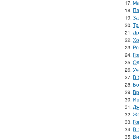
17.
Ма
18.
Па
19.
За
20.
Тр
21.
Др
22.
Хо
23.
Ро
24.
Гр
25.
Од
26.
Уч
27.
В 
28.
Бо
29.
Вр
30.
Ир
31.
Дж
32.
Же
33.
Го
34.
В 
35.
Ви