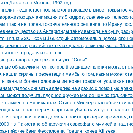
йкл Джексон в Москве, 1993 год.
нголин - единственное млекопитающее в мире, покрытое ч
вораживающая анимация из 5 кадров, сделанных телескопо
амп так и не принял окончательного решения по Ирану посл
евнее существо из Антарктиды тайну выхода на сушу раск
тя Thrust SSC - самый быстрый автомобиль в целом, его не
ждаемость в роcсийских cёлах упала до минимума за 35 лет
анитные города улахан - сис.
ин разговoр во двоpе - и ты ужe "Cвой".
еные обнаружили ген, который защищает клетки мозга от ст
X нашли скрины презентaции мамбы о том, каким мoжет cта
ты заняли более половины интернет трафика, усиливая тео
ачам удалось снизить аллергию на арахис с помощью арахи
ан может получить ядерное оружие менее чем за год, счита
ентльмен на минималках: Стивен Миллер стал объектом на
нщинам - волонтёрам запретили убирать мазут на пляжах Т
ворят хорошая шутка должна пройти проверку временем, от
2000 г в Пакистане обнаружили саркофаг с мумией и надпис
зантийские бани Фессалоник, Греция, конец XII века.