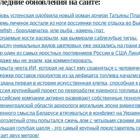
ледние обновления на сайте:
овь успенская одобрила новый роман дочери Татьяны Пла
емь личинок достали из ноги россиянки после отдыха во Вь
nefish - бородавчатка, или рыба - камень (лат.
опаемые кости раскрыли, как вымирали саблезубые тигры.
тысяч уникальных видов цветковых уже оказались на грани
р один из самых яростных противников России в США Линдс
 даже мы не знаем, как комментировать.
крыта черта ИИ, которая не даст ему сравняться с человеч
ержки поставок продуктов из-за дефицита топлива началис
здана первая в истории искусственная клетка, способная 
ссия крупнейший проект по переработке ядерного топлива 
ссийские компании активно развивают собственные техно
ленинградской области археологи могильник эпохи викинго
енного смысла Беларуси втягиваться в конфликт на Украин
огодетный отец попытался сжечь дом с четырьмя своими де
льшая голубая цапля - это самый крупный представитель с
гает двух метров!