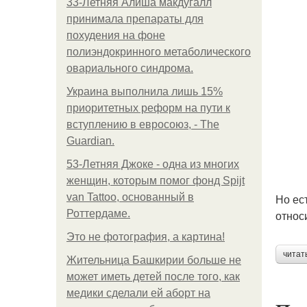
33-Летняя Алиша макдугалл
принимала препараты для
похудения на фоне
полиэндокринного метаболического
овариального синдрома.
Украина выполнила лишь 15%
приоритетных реформ на пути к
вступлению в евросоюз, - The
Guardian.
53-Летняя Джоке - одна из многих
женщин, которым помог фонд Spijt
van Tattoo, основанный в
Но ес
Роттердаме.
относ
Это не фотография, а картина!
читат
Жительница Башкирии больше не
может иметь детей после того, как
медики сделали ей аборт на