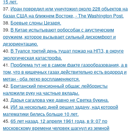
15 лет.
37.
Иран повредил или уничтожил около 228 объектов на
базах США на ближнем Востоке, - The Washington Post.
38.
Боевые слоны Цезаря.
39.
В Китае испытывают робособак с акустическим
оружием, которое вызывает сильный дискомфорт и
дезориентацию.
40.
В Туапсе третий день тушат пожар на НПЗ, в округе
экологическая катастрофа.
41.
Проблема тут не в самом факте газообразования, а в
том, что в кишечных газах действительно есть водород и
метан - оба легко воспламеняются.
42.
Британский пенсионный общак: лейбористы
наложили руку на частные вклады.
43.
Дарья сагалова уже давно не Светка букина.
44.
ИИ за несколько дней решил задачу, над которой
математики бились больше 10 лет.
45.
65 лет назад, 12 апреля 1961 года, в 9: 07 по
московскому времени человек шагнул из земной