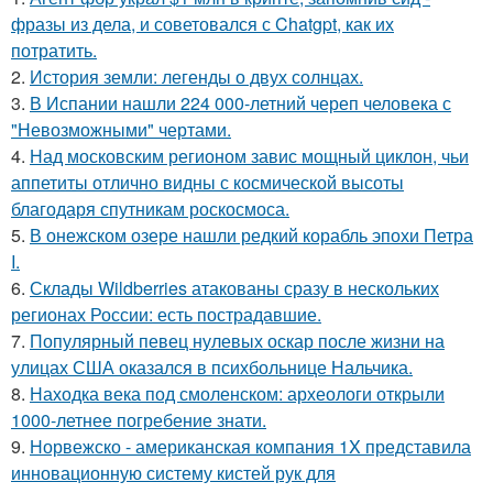
фразы из дела, и советовался с Chatgpt, как их
потратить.
2.
История земли: легенды о двух солнцах.
3.
В Испании нашли 224 000-летний череп человека с
"Невозможными" чертами.
4.
Над московским регионом завис мощный циклон, чьи
аппетиты отлично видны с космической высоты
благодаря спутникам роскосмоса.
5.
В онежском озере нашли редкий корабль эпохи Петра
I.
6.
Склады Wildberries атакованы сразу в нескольких
регионах России: есть пострадавшие.
7.
Популярный певец нулевых оскар после жизни на
улицах США оказался в психбольнице Нальчика.
8.
Находка века под смоленском: археологи открыли
1000-летнее погребение знати.
9.
Норвежско - американская компания 1X представила
инновационную систему кистей рук для