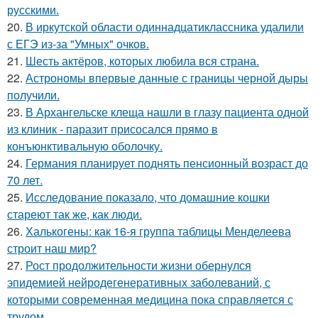
русскими.
20.
В иркутской области одиннадцатиклассника удалили
с ЕГЭ из-за "Умных" очков.
21.
Шесть актёров, которых любила вся страна.
22.
Астрономы впервые данные с границы черной дыры
получили.
23.
В Архангельске клеща нашли в глазу пациента одной
из клиник - паразит присосался прямо в
конъюнктивальную оболочку.
24.
Германия планирует поднять пенсионный возраст до
70 лет.
25.
Исследование показало, что домашние кошки
стареют так же, как люди.
26.
Халькогены: как 16-я группа таблицы Менделеева
строит наш мир?
27.
Рост продолжительности жизни обернулся
эпидемией нейродегенеративных заболеваний, с
которыми современная медицина пока справляется с
трудом.