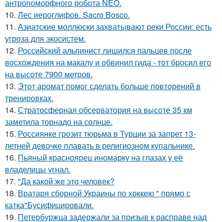
антропоморфного робота NEO.
10.
Лес иероглифов. Sacro Bosco.
11.
Азиатские моллюски захватывают реки России: есть
угроза для экосистем.
12.
Российский альпинист лишился пальцев после
восхождения на макалу и обвинил гида - тот бросил его
на высоте 7900 метров.
13.
Этот аромат помог сделать больше повторений в
тренировках.
14.
Стратосферная обсерватория на высоте 35 км
заметила торнадо на солнце.
15.
Россиянке грозит тюрьма в Турции за запрет 13-
летней девочке плавать в религиозном купальнике.
16.
Пьяный красноярец иномарку на глазах у её
владелицы угнал.
17.
"Да какой же это человек?
18.
Вратаря сборной Украины по хоккею " прямо с
катка"Бусифицировали.
19.
Петербуржца задержали за призыв к расправе над