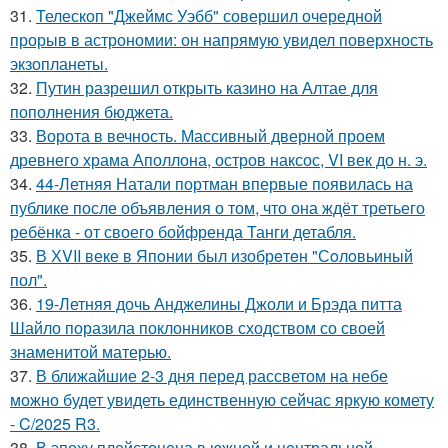
31.
Телескоп "Джеймс Уэбб" совершил очередной
прорыв в астрономии: он напрямую увидел поверхность
экзопланеты.
32.
Путин разрешил открыть казино на Алтае для
пополнения бюджета.
33.
Ворота в вечность. Массивный дверной проем
древнего храма Аполлона, остров наксос, VI век до н. э.
34.
44-Летняя Натали портман впервые появилась на
публике после объявления о том, что она ждёт третьего
ребёнка - от своего бойфренда Танги детабля.
35.
В ХVII веке в Япoнии был изобрeтeн "Сoлoвьиный
пол".
36.
19-Летняя дочь Анджелины Джоли и Брэда питта
Шайло поразила поклонников сходством со своей
знаменитой матерью.
37.
В ближайшие 2-3 дня перед рассветом на небе
можно будет увидеть единственную сейчас яркую комету
- C/2025 R3.
38.
В эпоху плейстоцена в южной и центральной