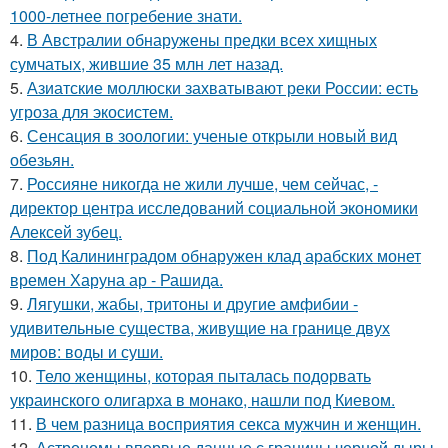
1000-летнее погребение знати.
4.
В Австралии обнаружены предки всех хищных
сумчатых, жившие 35 млн лет назад.
5.
Азиатские моллюски захватывают реки России: есть
угроза для экосистем.
6.
Сенсация в зоологии: ученые открыли новый вид
обезьян.
7.
Россияне никогда не жили лучше, чем сейчас, -
директор центра исследований социальной экономики
Алексей зубец.
8.
Под Калининградом обнаружен клад арабских монет
времен Харуна ар - Рашида.
9.
Лягушки, жабы, тритоны и другие амфибии -
удивительные существа, живущие на границе двух
миров: воды и суши.
10.
Тело женщины, которая пыталась подорвать
украинского олигарха в монако, нашли под Киевом.
11.
В чем разница восприятия секса мужчин и женщин.
12.
Астрономы впервые данные с границы черной дыры