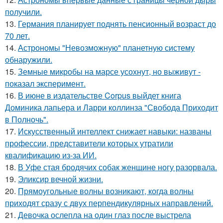
получили.
13.
Германия планирует поднять пенсионный возраст до
70 лет.
14.
Астрономы "Невозможную" планетную систему
обнаружили.
15.
Земные микробы на марсе усохнут, но выживут -
показал эксперимент.
16.
В июне в издательстве Corpus выйдет книга
Доминика лапьера и Ларри коллинза "Свобода Приходит
в Полночь".
17.
Искусственный интеллект снижает навыки: названы
профессии, представители которых утратили
квалификацию из-за ИИ.
18.
В Уфе стая бродячих собак женщине ногу разорвала.
19.
Эликсир вечной жизни.
20.
Прямоугольные волны возникают, когда волны
приходят сразу с двух перпендикулярных направлений.
21.
Девочка ослепла на один глаз после выстрела