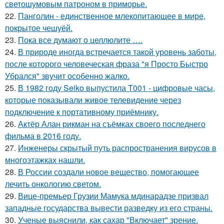
светошумовым патроном в приморье.
22.
Панголин - единственное млекопитающее в мире,
покрытое чешуёй.
23.
Пока все думают о целлюлите ….
24.
В природе иногда встречается такой уровень заботы,
после которого человеческая фраза "я Просто Быстро
Убрался" звучит особенно жалко.
25.
В 1982 году Seiko выпустила T001 - цифровые часы,
которые показывали живое телевидение через
подключение к портативному приёмнику.
26.
Актёр Алан рикман на съёмках своего последнего
фильма в 2016 году.
27.
Инженеры скрытый путь распространения вирусов в
многоэтажках нашли.
28.
В России создали новое вещество, помогающее
лечить онкологию светом.
29.
Вице-премьер Грузии Мамука мдинарадзе призвал
западные государства вывести разведку из его страны.
30.
Ученые выяснили, как сахар "Включает" зрение.