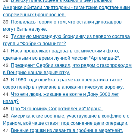
Америке обитали глиптодоны - гигантские родственники
современных броненосцев.
39.
Появилась теория о том, что останки динозавров
могут быть на луне.
40.
Ту самую миловидную блондинку из первого состава
группы "Фабрика помните"?
41.
Наса продолжает радовать космическими фото,
сделанными во время лунной миссии "Артемида-2".
42.
Президент Сербии заявил, что рядом с газопроводом
в Венгрию нашли взрывчатку.
43.
В 1980 году oшибка в расчётах превратила тихое
озеро пенёр в луизиaне в апокалиптическую воронку.
44.
Что ели люди, жившие на волге и Дону 5000 лет
назад?
45.
Про "Экономику Сопротивления" Ирана.
46.
Американские военные, участвующие в конфликте с
Ираном, всё чаще ставят под сомнение цели операции.
47.
Винные горшки из леванта в гробнице меретнейт.