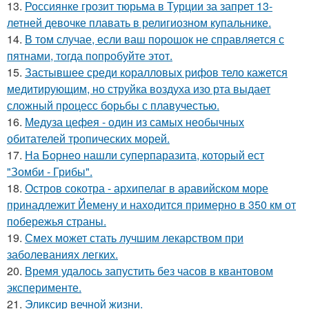
13.
Россиянке грозит тюрьма в Турции за запрет 13-
летней девочке плавать в религиозном купальнике.
14.
В том случае, если ваш порошок не справляется с
пятнами, тогда попробуйте этот.
15.
Застывшее среди коралловых рифов тело кажется
медитирующим, но струйка воздуха изо рта выдает
сложный процесс борьбы с плавучестью.
16.
Медуза цефея - один из самых необычных
обитателей тропических морей.
17.
На Борнео нашли суперпаразита, который ест
"Зомби - Грибы".
18.
Остров сокотра - архипелаг в аравийском море
принадлежит Йемену и находится примерно в 350 км от
побережья страны.
19.
Смех может стать лучшим лекарством при
заболеваниях легких.
20.
Время удалось запустить без часов в квантовом
эксперименте.
21.
Эликсир вечной жизни.