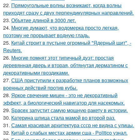
22.
Прямоугольные волны возникают, когда волны
приходят сразу с двух перпендикулярных направлений.
23.
Объятие длиной в 3000 лет.
24.
Многие думают, что водомерка просто легкая,
поэтому не прорывает водную гладь.
25.
Китай строит в пустыне огромный "Ядерный щит", -
Reuters.
26.
Многие помнят этот типичный дуэт: простая
деревянная дверь и вторая, обтянутая дерматином с
декоративными гвоздиками.
27.
США приступили к разработке планов возможных
военных действий против кубы.
28.
Яркое свечение мицен - это не декоративный
эффект, а биологический навигатор для насекомых.
29.
Spacex запустит самую мощную ракету в истории.
30.
Катерина шпица стала мамой во второй раз.
31.
Самая красивая архитектура ссср не видна с улицы.
32.
Китай о слабых местах армии сша - Politico узнал.