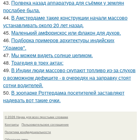
43.
Полвека назад аппаратура для съёмки у землян
послабее была.
44.
В Амстердаме такие конструкции начали массово
устанавливать около 20 лет назад.
45.
Маленький амфорискос или флакон для духов.
46.
Подборка примеров архитектуры индийских
"Храмов".
47.
Мы можем видеть солнце целиком.
48.
Трагедия в трех актах:
49.
В Индии люди массово скупают топливо из-за слухов
о возможном дефиците - в очередях на заправку стоят
сотни водителей.
50.
В зоопарке Роттердама посетителей заставляют
надевать вот такие очки.
© 2026 Наука для всех простыми словами
Контакты
Пользовательское соглашение
Политика конфидециальности
Обратная связь