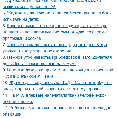
4.
Археологи выяснили, как 1000 лет назад казахи
выживали в пустыне в - 26.
5.
Жидкость для лечения кариеса без сверления и боли
испытали на детях.
6.
Коровье вымя - это не просто один орган, а четыре
полностью независимые системы, каждая со своими
протоками и соском.
7.
Ученые назвали показатели сердца, которые могут
указывать на ускоренное старение.
8.
Нежное утро невесты, грибоедовский загс: 22-летняя
дочь Олега Газманова вышла замуж.
9.
Генетики доказали присутствие выходцев из киевской
Руси в Вильнюсе Xiii века.
10.
Жуткое ДТП случилось на ЗСД в Санкт-петербурге -
эвакуатор на полной скорости влетел в мусоровоз.
11.
На МКС впервые напечатали ткани человеческой
печени и почки.
12.
Роботы - гуманоиды впервые успешно провели две
операции.