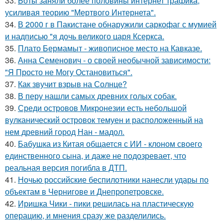
33.
Боты заняли более половины интернет трафика,
усиливая теорию "Мертвого Интернета".
34.
В 2000 г в Пакистане обнаружили саркофаг с мумией
и надписью "я дочь великого царя Ксеркса.
35.
Плато Бермамыт - живописное место на Кавказе.
36.
Анна Семенович - о своей необычной зависимости:
"Я Просто не Могу Остановиться".
37.
Как звучит взрыв на Солнце?
38.
В перу нашли самых древних голых собак.
39.
Среди островов Микронезии есть небольшой
вулканический островок темуен и расположенный на
нем древний город Нан - мадол.
40.
Бабушка из Китая общается с ИИ - клоном своего
единственного сына, и даже не подозревает, что
реальная версия погибла в ДТП.
41.
Ночью российские беспилотники нанесли удары по
объектам в Чернигове и Днепропетровске.
42.
Иришка Чики - пики решилась на пластическую
операцию, и мнения сразу же разделились.