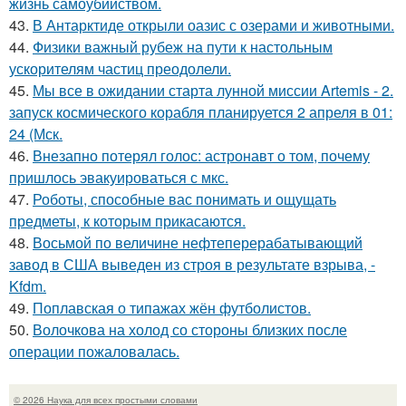
жизнь самоубийством.
43.
В Антарктиде открыли оазис с озерами и животными.
44.
Физики важный рубеж на пути к настольным
ускорителям частиц преодолели.
45.
Мы все в ожидании старта лунной миссии Artemis - 2.
запуск космического корабля планируется 2 апреля в 01:
24 (Мск.
46.
Внезапно потерял голос: астронавт о том, почему
пришлось эвакуироваться с мкс.
47.
Роботы, способные вас понимать и ощущать
предметы, к которым прикасаются.
48.
Восьмой по величине нефтеперерабатывающий
завод в США выведен из строя в результате взрыва, -
Kfdm.
49.
Поплавская о типажах жён футболистов.
50.
Волочкова на холод со стороны близких после
операции пожаловалась.
© 2026 Наука для всех простыми словами