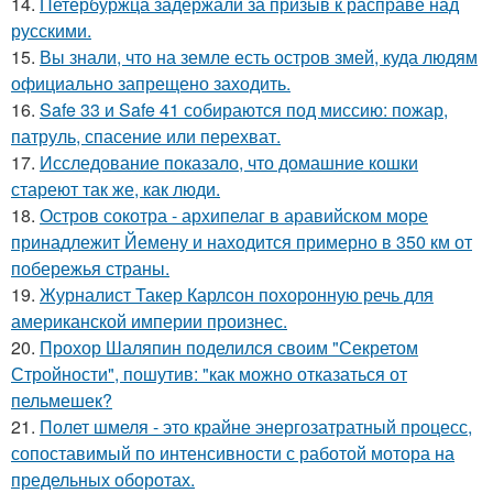
14.
Петербуржца задержали за призыв к расправе над
русскими.
15.
Вы знали, что на земле есть остров змей, куда людям
официально запрещено заходить.
16.
Safe 33 и Safe 41 собираются под миссию: пожар,
патруль, спасение или перехват.
17.
Исследование показало, что домашние кошки
стареют так же, как люди.
18.
Остров сокотра - архипелаг в аравийском море
принадлежит Йемену и находится примерно в 350 км от
побережья страны.
19.
Журналист Такер Карлсон похоронную речь для
американской империи произнес.
20.
Прохор Шаляпин поделился своим "Секретом
Стройности", пошутив: "как можно отказаться от
пельмешек?
21.
Полет шмеля - это крайне энергозатратный процесс,
сопоставимый по интенсивности с работой мотора на
предельных оборотах.