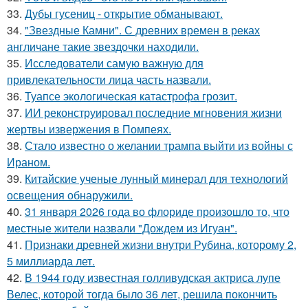
33.
Дубы гусениц - открытие обманывают.
34.
"Звездные Камни". С древних времен в реках
англичане такие звездочки находили.
35.
Исследователи самую важную для
привлекательности лица часть назвали.
36.
Туапсе экологическая катастрофа грозит.
37.
ИИ реконструировал последние мгновения жизни
жертвы извержения в Помпеях.
38.
Стало известно о желании трампа выйти из войны с
Ираном.
39.
Китайские ученые лунный минерал для технологий
освещения обнаружили.
40.
31 января 2026 года во флориде произошло то, что
местные жители назвали "Дождем из Игуан".
41.
Признаки древней жизни внутри Рубина, которому 2,
5 миллиарда лет.
42.
В 1944 году известная голливудская актриса лупе
Велес, которой тогда было 36 лет, решила покончить