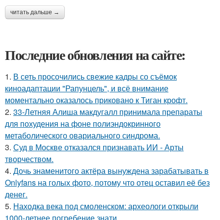
читать дальше →
Последние обновления на сайте:
1.
В сеть просочились свежие кадры со съёмок
киноадаптации "Рапунцель", и всё внимание
моментально оказалось приковано к Тиган крофт.
2.
33-Летняя Алиша макдугалл принимала препараты
для похудения на фоне полиэндокринного
метаболического овариального синдрома.
3.
Суд в Москве отказался признавать ИИ - Арты
творчеством.
4.
Дочь знаменитого актёра вынуждена зарабатывать в
Onlyfans на голых фото, потому что отец оставил её без
денег.
5.
Находка века под смоленском: археологи открыли
1000-летнее погребение знати.