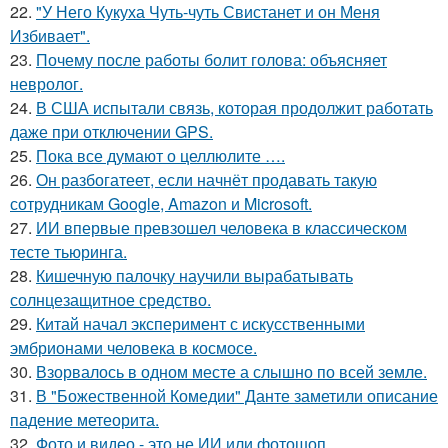
22.
"У Него Кукуха Чуть-чуть Свистанет и он Меня
Избивает".
23.
Почему после работы болит голова: объясняет
невролог.
24.
В США испытали связь, которая продолжит работать
даже при отключении GPS.
25.
Пока все думают о целлюлите ….
26.
Он разбогатеет, если начнёт продавать такую
сотрудникам Google, Amazon и Microsoft.
27.
ИИ впервые превзошел человека в классическом
тесте тьюринга.
28.
Кишечную палочку научили вырабатывать
солнцезащитное средство.
29.
Китай начал эксперимент с искусственными
эмбрионами человека в космосе.
30.
Взорвалось в одном месте а слышно по всей земле.
31.
В "Божественной Комедии" Данте заметили описание
падение метеорита.
32.
Фото и видео - это не ИИ или фотошоп.