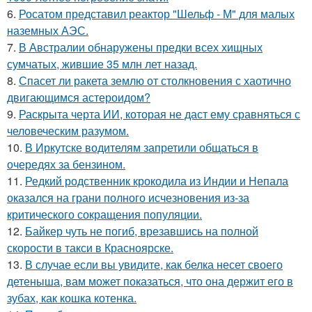
6.
Росатом представил реактор "Шельф - М" для малых
наземных АЭС.
7.
В Австралии обнаружены предки всех хищных
сумчатых, жившие 35 млн лет назад.
8.
Спасет ли ракета землю от столкновения с хаотично
двигающимся астероидом?
9.
Раскрыта черта ИИ, которая не даст ему сравняться с
человеческим разумом.
10.
В Иркутске водителям запретили общаться в
очередях за бензином.
11.
Редкий родственник крокодила из Индии и Непала
оказался на грани полного исчезновения из-за
критического сокращения популяции.
12.
Байкер чуть не погиб, врезавшись на полной
скорости в такси в Красноярске.
13.
В случае если вы увидите, как белка несет своего
детеныша, вам может показаться, что она держит его в
зубах, как кошка котенка.