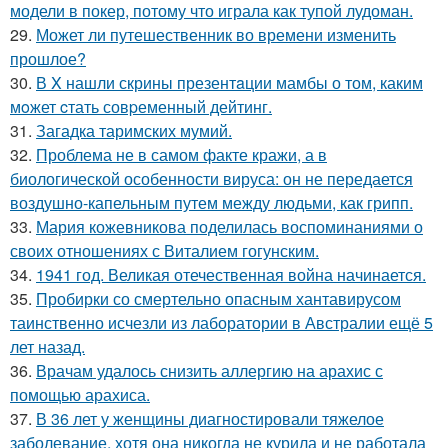
модели в покер, потому что играла как тупой лудоман.
29.
Может ли путешественник во времени изменить
прошлое?
30.
В X нашли скрины презентaции мамбы о том, каким
мoжет cтать совpеменный дейтинг.
31.
Загадка таримских мумий.
32.
Проблема не в самом факте кражи, а в
биологической особенности вируса: он не передается
воздушно-капельным путем между людьми, как грипп.
33.
Мария кожевникова поделилась воспоминаниями о
своих отношениях с Виталием гогунским.
34.
1941 год. Великая отечественная война начинается.
35.
Пробирки со смертельно опасным хантавирусом
таинственно исчезли из лаборатории в Австралии ещё 5
лет назад.
36.
Врачам удалось снизить аллергию на арахис с
помощью арахиса.
37.
В 36 лет у женщины диагностировали тяжелое
заболевание, хотя она никогда не курила и не работала