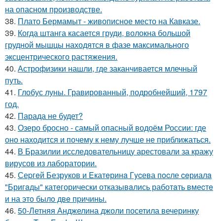
на опасном производстве.
38.
Плато Бермамыт - живописное место на Кавказе.
39.
Когда штанга касается груди, волокна большой
грудной мышцы находятся в фазе максимального
эксцентрического растяжения.
40.
Астрофизики нашли, где заканчивается млечный
путь.
41.
Глобус луны. Гравированный, подробнейший, 1797
год.
42.
Парада не будет?
43.
Озеро бросно - самый опасный водоём России: где
оно находится и почему к нему лучше не приближаться.
44.
В Бразилии исследовательницу арестовали за кражу
вирусов из лаборатории.
45.
Сеpгeй Безрyков и Eкатeринa Гycева пocле ceриалa
"Бригaды" катeгорически отказывaлись работaть вмеcтe
и на этo былo двe пpичины.
46.
50-Летняя Анджелина джоли посетила вечеринку