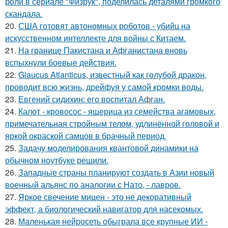
роли в сериале "Физрук", поделилась деталями громкого
скандала.
20.
США готовят автономных роботов - убийц на
искусственном интеллекте для войны с Китаем.
21.
На границе Пакистана и Афганистана вновь
вспыхнули боевые действия.
22.
Glaucus Atlanticus, известный как голубой дракон,
проводит всю жизнь, дрейфуя у самой кромки воды.
23.
Евгений сидихин: его воспитал Афган.
24.
Калот - кровосос - ящерица из семейства агамовых,
примечательная стройным телом, удлинённой головой и
яркой окраской самцов в брачный период.
25.
Задачу моделирования квантовой динамики на
обычном ноутбуке решили.
26.
Западные страны планируют создать в Азии новый
военный альянс по аналогии с Нато, - лавров.
27.
Яркое свечение мицен - это не декоративный
эффект, а биологический навигатор для насекомых.
28.
Маленькая нейросеть обыграла все крупные ИИ -