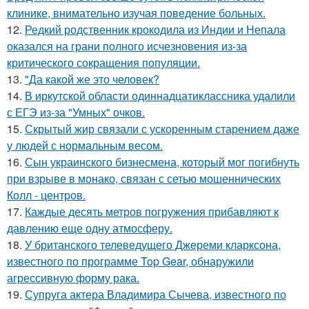
клинике, внимательно изучая поведение больных.
12.
Редкий родственник крокодила из Индии и Непала
оказался на грани полного исчезновения из-за
критического сокращения популяции.
13.
"Да какой же это человек?
14.
В иркутской области одиннадцатиклассника удалили
с ЕГЭ из-за "Умных" очков.
15.
Скрытый жир связали с ускоренным старением даже
у людей с нормальным весом.
16.
Сын украинского бизнесмена, который мог погибнуть
при взрыве в монако, связан с сетью мошеннических
Колл - центров.
17.
Каждые десять метров погружения прибавляют к
давлению еще одну атмосферу.
18.
У британского телеведущего Джереми кларксона,
известного по программе Top Gear, обнаружили
агрессивную форму рака.
19.
Супруга актера Владимира Сычева, известного по