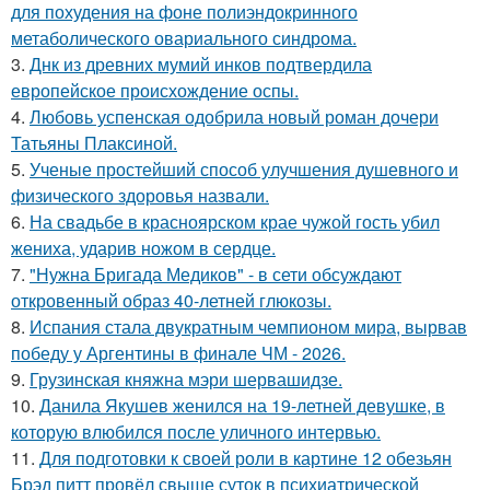
для похудения на фоне полиэндокринного
метаболического овариального синдрома.
3.
Днк из древних мумий инков подтвердила
европейское происхождение оспы.
4.
Любовь успенская одобрила новый роман дочери
Татьяны Плаксиной.
5.
Ученые простейший способ улучшения душевного и
физического здоровья назвали.
6.
На свадьбе в красноярском крае чужой гость убил
жениха, ударив ножом в сердце.
7.
"Нужна Бригада Медиков" - в сети обсуждают
откровенный образ 40-летней глюкозы.
8.
Испания стала двукратным чемпионом мира, вырвав
победу у Аргентины в финале ЧМ - 2026.
9.
Грузинская княжна мэри шервашидзе.
10.
Данила Якушев женился на 19-летней девушке, в
которую влюбился после уличного интервью.
11.
Для подготовки к своей роли в картине 12 обезьян
Брэд питт провёл свыше суток в психиатрической