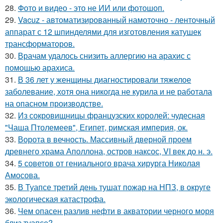
28.
Фото и видео - это не ИИ или фотошоп.
29.
Vacuz - автоматизированный намоточно - ленточный
аппарат с 12 шпинделями для изготовления катушек
трансформаторов.
30.
Врачам удалось снизить аллергию на арахис с
помощью арахиса.
31.
В 36 лет у женщины диагностировали тяжелое
заболевание, хотя она никогда не курила и не работала
на опасном производстве.
32.
Из сокровищницы французских королей: чудесная
"Чаша Птолемеев", Египет, римская империя, ок.
33.
Ворота в вечность. Массивный дверной проем
древнего храма Аполлона, остров наксос, VI век до н. э.
34.
5 советов от гениального врача хирурга Николая
Амосова.
35.
В Туапсе третий день тушат пожар на НПЗ, в округе
экологическая катастрофа.
36.
Чем опасен разлив нефти в акватории черного моря
близ туапсе?