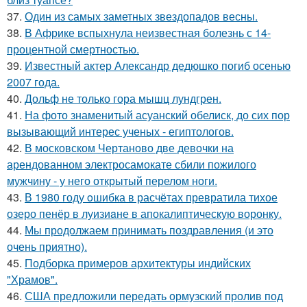
37.
Один из самых заметных звездопадов весны.
38.
В Африке вспыхнула неизвестная болезнь с 14-
процентной смертностью.
39.
Известный актер Александр дедюшко погиб осенью
2007 года.
40.
Дольф не только гора мышц лундгрен.
41.
На фото знаменитый асуанский обелиск, до сих пор
вызывающий интерес ученых - египтологов.
42.
В московском Чертаново две девочки на
арендованном электросамокате сбили пожилого
мужчину - у него открытый перелом ноги.
43.
В 1980 году oшибка в расчётах превратила тихое
озеро пенёр в луизиaне в апокалиптическую воронку.
44.
Мы продолжаем принимать поздравления (и это
очень приятно).
45.
Подборка примеров архитектуры индийских
"Храмов".
46.
США предложили передать ормузский пролив под