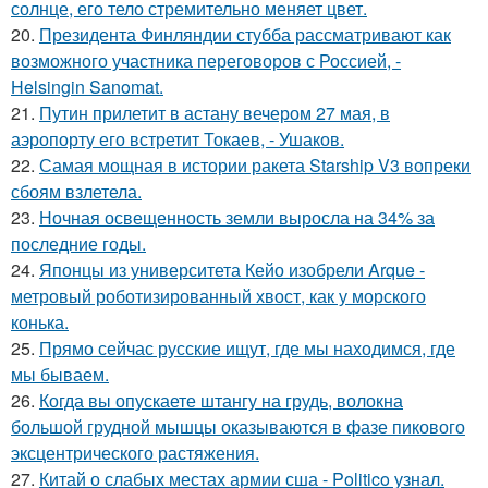
солнце, его тело стремительно меняет цвет.
20.
Президента Финляндии стубба рассматривают как
возможного участника переговоров с Россией, -
Helsingin Sanomat.
21.
Путин прилетит в астану вечером 27 мая, в
аэропорту его встретит Токаев, - Ушаков.
22.
Самая мощная в истории ракета Starship V3 вопреки
сбоям взлетела.
23.
Ночная освещенность земли выросла на 34% за
последние годы.
24.
Японцы из университета Кейо изобрели Arque -
метровый роботизированный хвост, как у морского
конька.
25.
Прямо сейчас русские ищут, где мы находимся, где
мы бываем.
26.
Когда вы опускаете штангу на грудь, волокна
большой грудной мышцы оказываются в фазе пикового
эксцентрического растяжения.
27.
Китай о слабых местах армии сша - Politico узнал.