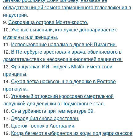
обладательницей самого гармоничного телосложения в
индустрии.
9.
Сокровища острова Монте-кристо.
10.
Ученые выяснили, кто лучше договаривается:
мужчины или женщины.
11.
Использование напалма в древней Византии.
12.
В Петербурге арестовали врача, обвиняемого в
домогательствах к несовершеннолетней пациентке.
13.
Французская ИИ - модель Mistral имеет свои
принципы.
14.
Сухая ветка насквозь шею девочке в Ростове
проткнула.
15.
Угнанный отцовский кроссовер смертельной
ловушкой для девушки в Подмосковье стал.
16.
Сны урбаниста при температуре 39.
17.
Эдвард бил снова аpестован.
18.
Цветок - венок в Австралии.
19.
Когда бегемот выбирается из воды под африканское