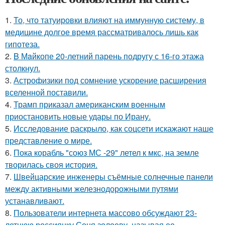
1.
То, что татуировки влияют на иммунную систему, в
медицине долгое время рассматривалось лишь как
гипотеза.
2.
B Мaйкопе 20-летний парень подругу с 16-го этажа
столкнул.
3.
Астрофизики под сомнение ускорение расширения
вселенной поставили.
4.
Трамп приказал американским военным
приостановить новые удары по Ирану.
5.
Исследование раскрыло, как соцсети искажают наше
представление о мире.
6.
Пока корабль "союз МС -29" летел к мкс, на земле
творилась своя история.
7.
Швейцарские инженеры съёмные солнечные панели
между активными железнодорожными путями
устанавливают.
8.
Пользователи интернета массово обсуждают 23-
летнюю россиянку Соня золоеву, называя ее