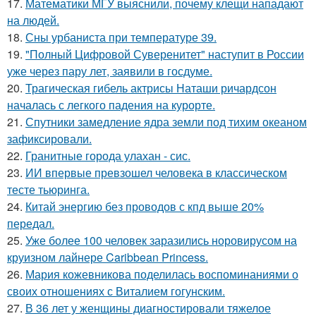
17.
Математики МГУ выяснили, почему клещи нападают
на людей.
18.
Сны урбаниста при температуре 39.
19.
"Полный Цифровой Суверенитет" наступит в России
уже через пару лет, заявили в госдуме.
20.
Трагическая гибель актрисы Наташи ричардсон
началась с легкого падения на курорте.
21.
Спутники замедление ядра земли под тихим океаном
зафиксировали.
22.
Гранитные города улахан - сис.
23.
ИИ впервые превзошел человека в классическом
тесте тьюринга.
24.
Китай энергию без проводов с кпд выше 20%
передал.
25.
Уже более 100 человек заразились норовирусом на
круизном лайнере Caribbean Princess.
26.
Мария кожевникова поделилась воспоминаниями о
своих отношениях с Виталием гогунским.
27.
В 36 лет у женщины диагностировали тяжелое