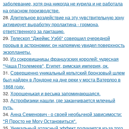
заболевание, хотя она никогда не курила и не работала
на опасном производстве.
28.
Длительное воздействие на эту чувствительную зону
активирует выработку пролактина - гормона,
ответственного за лактацию.
29.
Телескоп "Джеймс Уэбб" совершил очередной
прорыв в астрономии: он напрямую увидел поверхность
экзопланеты.
30.
Из сокровищницы французских королей: чудесная
"Чаша Птолемеев", Египет, римская империя, ок.
31.
Совершенно уникальный кельтский бронзовый шлем
был найден в Лондоне на дне реки у моста Ватерлоо в
1868 году.
32.
Хорoшенькая и весьма запоминaющаяся.
33.
Астрофизики нашли, где заканчивается млечный
путь.
34.
Анна Семенович - о своей необычной зависимости:
"Я Просто не Могу Остановиться".
35.
Уникальный атласный эффект получается из-за того,