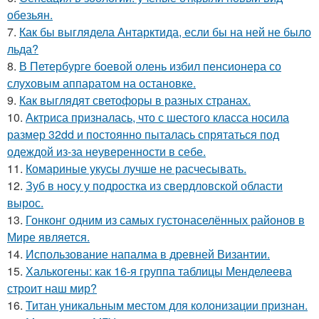
обезьян.
7.
Как бы выглядела Антарктида, если бы на ней не было
льда?
8.
В Петербурге боевой олень избил пенсионера со
слуховым аппаратом на остановке.
9.
Как выглядят светофоры в разных странах.
10.
Актриса призналась, что с шестого класса носила
размер 32dd и постоянно пыталась спрятаться под
одеждой из-за неуверенности в себе.
11.
Комариные укусы лучше не расчесывать.
12.
Зуб в носу у подростка из свердловской области
вырос.
13.
Гонконг одним из самых густонаселённых районов в
Мире является.
14.
Использование напалма в древней Византии.
15.
Халькогены: как 16-я группа таблицы Менделеева
строит наш мир?
16.
Титан уникальным местом для колонизации признан.