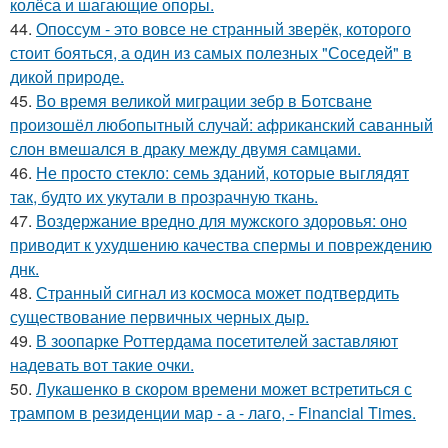
колёса и шагающие опоры.
44.
Опоссум - это вовсе не странный зверёк, которого
стоит бояться, а один из самых полезных "Соседей" в
дикой природе.
45.
Во время великой миграции зебр в Ботсване
произошёл любопытный случай: африканский саванный
слон вмешался в драку между двумя самцами.
46.
Не просто стекло: семь зданий, которые выглядят
так, будто их укутали в прозрачную ткань.
47.
Воздержание вредно для мужского здоровья: оно
приводит к ухудшению качества спермы и повреждению
днк.
48.
Странный сигнал из космоса может подтвердить
существование первичных черных дыр.
49.
В зоопарке Роттердама посетителей заставляют
надевать вот такие очки.
50.
Лукашенко в скором времени может встретиться с
трампом в резиденции мар - а - лаго, - Financial Times.