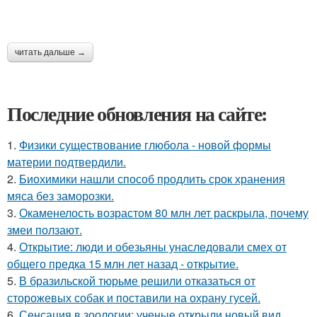
читать дальше →
Последние обновления на сайте:
1.
Физики существование глюбола - новой формы
материи подтвердили.
2.
Биохимики нашли способ продлить срок хранения
мяса без заморозки.
3.
Окаменелость возрастом 80 млн лет раскрыла, почему
змеи ползают.
4.
Открытие: люди и обезьяны унаследовали смех от
общего предка 15 млн лет назад - открытие.
5.
В бразильской тюрьме решили отказаться от
сторожевых собак и поставили на охрану гусей.
6.
Сенсация в зоологии: ученые открыли новый вид