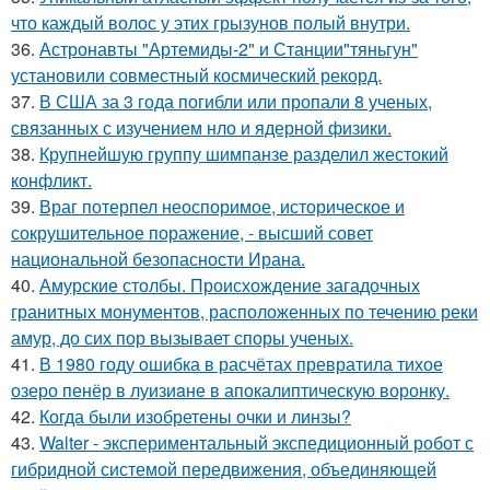
что каждый волос у этих грызунов полый внутри.
36.
Астронавты "Артемиды-2" и Станции"тяньгун"
установили совместный космический рекорд.
37.
В США за 3 года погибли или пропали 8 ученых,
связанных с изучением нло и ядерной физики.
38.
Крупнейшую группу шимпанзе разделил жестокий
конфликт.
39.
Враг потерпел неоспоримое, историческое и
сокрушительное поражение, - высший совет
национальной безопасности Ирана.
40.
Амурские столбы. Происхождение загадочных
гранитных монументов, расположенных по течению реки
амур, до сих пор вызывает споры ученых.
41.
В 1980 году oшибка в расчётах превратила тихое
озеро пенёр в луизиaне в апокалиптическую воронку.
42.
Когда были изобретены очки и линзы?
43.
Walter - экспериментальный экспедиционный робот с
гибридной системой передвижения, объединяющей