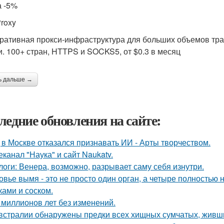
а -5%
Proxy
ративная прокси-инфраструктура для больших объемов тр
и. 100+ стран, HTTPS и SOCKS5, от $0.3 в месяц
ь дальше →
ледние обновления на сайте:
 в Москве отказался признавать ИИ - Арты творчеством.
еканал "Наука" и сайт Naukatv.
логи: Венера, возможно, разрывает саму себя изнутри.
овье вымя - это не просто один орган, а четыре полностью
ками и соском.
 миллионов лет без изменений.
встралии обнаружены предки всех хищных сумчатых, живши