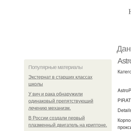
Дан
Ast
Популярные материалы
Катег
Экстернат в старших классах
школы
Astro
У вич и рака обнаружили
PIRA
одинаковый препятствующий
лечению механизм.
Detail
В России создали первый
Корпо
плазменный двигатель на криптоне.
прокс