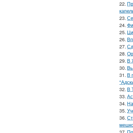
22.
Пр
капел
23.
Се
24.
Фи
25.
Ци
26.
Вп
27.
Сд
28.
Ор
29.
В 
30.
Bы
31.
В 
"Адск
32.
В 
33.
Ас
34.
На
35.
Уч
36.
Ст
мешко
37.
По