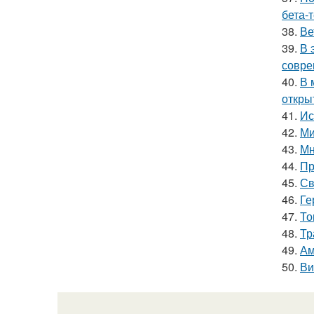
бета-
38.
Ве
39.
В 
совре
40.
В 
откры
41.
Ис
42.
Ми
43.
Мн
44.
Пр
45.
Св
46.
Ге
47.
То
48.
Тр
49.
Ам
50.
Ви