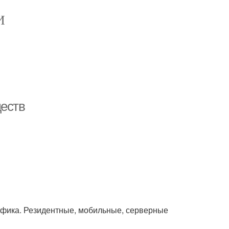
И
ществ
афика. Резидентные, мобильные, серверные