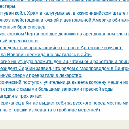
тестеры.
ттуван койл. Храм в калугумалае, в южноиндийском штате 
эпоху плейстоцена в южной и центральной Америке обитали
менных броненосцев.
московском Чертаново две девочки на арендованном электр
тый перелом ноги.
следователи вращающийся остров в Аргентине изучают.
ла Йовович неожиданно вкатилась в айти.
огие ищут, куда вложить деньги, чтобы они работали и при
езидент Сербии заявил, что рядом с газопроводом в Венгр
иную сперму превратили в лекарство.
роический поступок: учительница вывела колонну машин из 
п стран с самыми большими запасами пресной воды.
агедия в трех актах:
ериканец в Китае выдает себя за русского перед местными 
нные горшки из леванта в гробнице меретнейт.