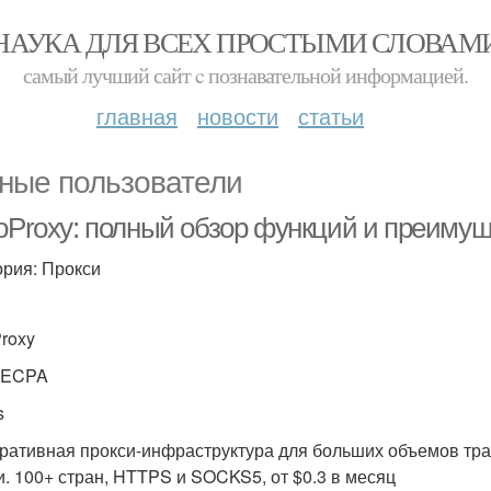
НАУКА ДЛЯ ВСЕХ ПРОСТЫМИ СЛОВАМ
самый лучший сайт c познавательной информацией.
главная
новости
статьи
ные пользователи
roProxy: полный обзор функций и преиму
ория: Прокси
Proxy
TECPA
s
ративная прокси-инфраструктура для больших объемов тр
и. 100+ стран, HTTPS и SOCKS5, от $0.3 в месяц