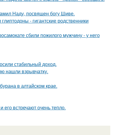
тамил Наду, посвящен богу Шиве.
 глиптодоны - гигантские родственники
осамокате сбили пожилого мужчину - у него
носили стабильный доход.
ию нашли взрывчатку.
бурана в алтайском крае.
и его встречают очень тепло.