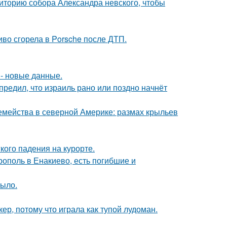
иторию собора Александра невского, чтобы
иво сгорела в Porsche после ДТП.
- новые данные.
редил, что израиль рано или поздно начнёт
емейства в северной Америке: размах крыльев
кого падения на курорте.
ополь в Енакиево, есть погибшие и
рыло.
ер, потому что играла как тупой лудоман.