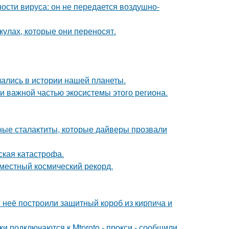
ости вируса: он не передается воздушно-
кулах, которые они переносят.
чались в истории нашей планеты.
 важной частью экосистемы этого региона.
ьные сталактиты, которые дайверы прозвали
ская катастрофа.
местный космический рекорд.
 неё построили защитный короб из кирпича и
и подключаются к Mtproto - прокси - сообщили