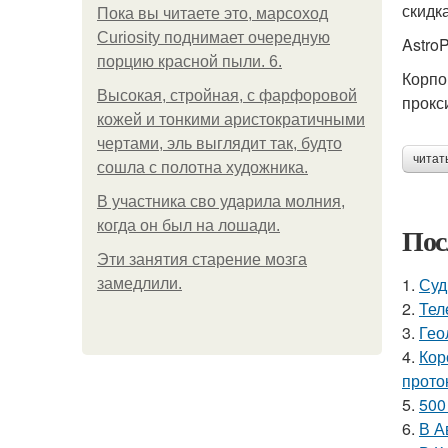
скидк
Пока вы читаете это, марсоход
Curiosity поднимает очередную
Astro
порцию красной пыли. 6.
Корпо
Высокая, стройная, с фарфоровой
прокс
кожей и тонкими аристократичными
чертами, эль выглядит так, будто
читат
сошла с полотна художника.
В участника сво ударила молния,
когда он был на лошади.
Пос
Эти занятия старение мозга
1.
Суд
замедлили.
2.
Тел
3.
Гео
4.
Кор
прото
5.
500
6.
В А