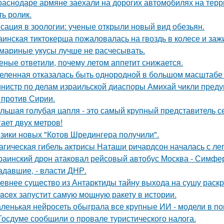
раснодаре армяне заехали на дорогих автомобилях на терр
ть ролик.
сация в зоологии: ученые открыли новый вид обезьян.
аинская тиктокерша пожаловалась на гвоздь в колесе и заж
мариные укусы лучше не расчесывать.
еные ответили, почему летом аппетит снижается.
еленная отказалась быть однородной в большом масштабе 
нистр по делам израильской диаспоры Амихай чикли предуп
 против Сирии.
льшая голубая цапля - это самый крупный представитель с
гает двух метров!
зики новых "Котов Шредингера получили".
агическая гибель актрисы Наташи ричардсон началась с лег
раинский дрон атаковал рейсовый автобус Москва - Симфер
адавшие, - власти ДНР.
евнее существо из Антарктиды тайну выхода на сушу раск
acex запустит самую мощную ракету в истории.
ленькая нейросеть обыграла все крупные ИИ - модели в пок
Госдуме сообщили о провале туристического налога.