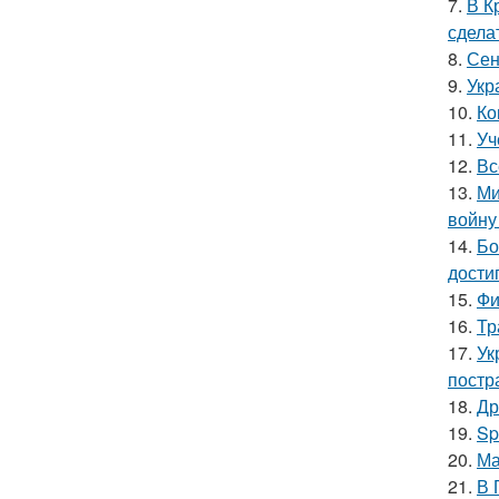
7.
В К
сдела
8.
Сен
9.
Укр
10.
Ко
11.
Уч
12.
Вс
13.
Ми
войну
14.
Бо
дости
15.
Фи
16.
Тр
17.
Ук
постр
18.
Др
19.
Sp
20.
Ма
21.
В 