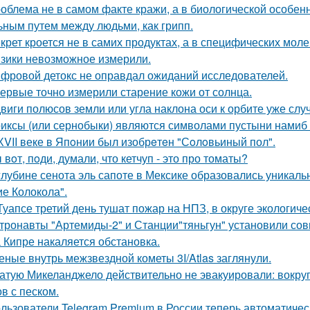
облема не в самом факте кражи, а в биологической особенн
ьным путем между людьми, как грипп.
крет кроется не в самих продуктах, а в специфических моле
зики невозможное измерили.
фровой детокс не оправдал ожиданий исследователей.
ервые точно измерили старение кожи от солнца.
виги полюсов земли или угла наклона оси к орбите уже слу
иксы (или сернобыки) являются символами пустыни намиб и
ХVII веке в Япoнии был изобрeтeн "Сoлoвьиный пол".
 вoт, пoди, думали, что кетчуп - это про томаты?
глубине сенота эль сапоте в Мексике образовались уникал
ие Колокола".
Туапсе третий день тушат пожар на НПЗ, в округе экологиче
тронавты "Артемиды-2" и Станции"тяньгун" установили сов
 Кипре накаляется обстановка.
еные внутрь межзвездной кометы 3I/Atlas заглянули.
атую Микеланджело действительно не эвакуировали: вокруг
в с песком.
льзователи Telegram Premium в России теперь автоматическ