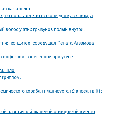
ная как айолот.
, но полагали, что все они движутся вокруг
ый волос у этих грызунов полый внутри.
етняя кондитер, соведущая Рената Агзамова
а инфекции, занесенной при укусе.
 вышло.
 гриппом.
осмического корабля планируется 2 апреля в 01:
ой эластичной тканевой облицовкой вместо