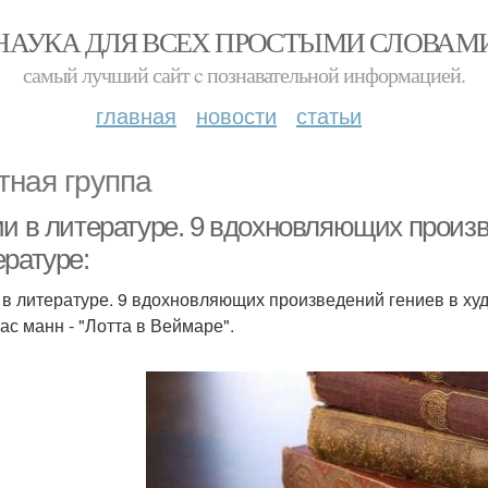
НАУКА ДЛЯ ВСЕХ ПРОСТЫМИ СЛОВАМ
самый лучший сайт c познавательной информацией.
главная
новости
статьи
тная группа
ии в литературе. 9 вдохновляющих произ
ературе:
 в литературе. 9 вдохновляющих произведений гениев в ху
мас манн - "Лотта в Веймаре".