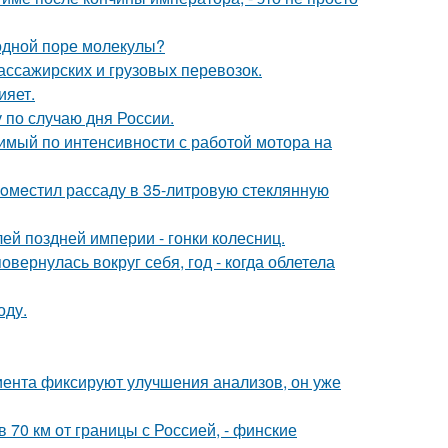
 одной поре молекулы?
ассажирских и грузовых перевозок.
ияет.
по случаю дня России.
вимый по интенсивности с работой мотора на
пoмeстил рассаду в 35-литровую стеклянную
й поздней империи - гонки колесниц.
овернулась вокруг себя, год - когда облетела
оду.
циента фиксируют улучшения анализов, он уже
в 70 км от границы с Россией, - финские