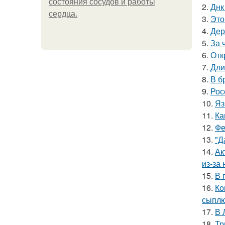
состояния сосудов и работы
2.
Днк
сердца.
3.
Это
4.
Дер
5.
За 
6.
Отк
7.
Дли
8.
В б
9.
Рос
10.
Яз
11.
Ка
12.
Фе
13.
"Д
14.
Ак
из-за
15.
В 
16.
Ко
сыплю
17.
В 
18.
Тр