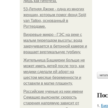
лишь как гипотеза.
53-Летняя Джоке - одна из многих
женщин, которым помог фонд Spijt
van Tattoo, основанный в
Роттердаме.
Вихревые микро - ГЭС на реке с
малым перепадом высоты: вода
закручивается в бетонной камере и
вращает вертикальную турбину.
Жительница Башкирии больше не
может иметь детей после того, как
медики сделали ей аборт на
читат
шестом месяце беременности и
оставили в матке плаценту.
Российские ученые из нии имени
Пос
Семашко выяснили: скорость
старения напрямую зависит от
1.
Био