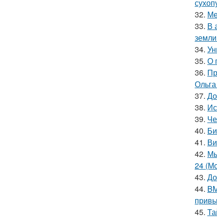
сухоп
32.
Ме
33.
В 
земли
34.
Ун
35.
О 
36.
Пр
Ольга
37.
До
38.
Ис
39.
Че
40.
Би
41.
Ви
42.
Мы
24 (Мс
43.
До
44.
BM
привы
45.
Та