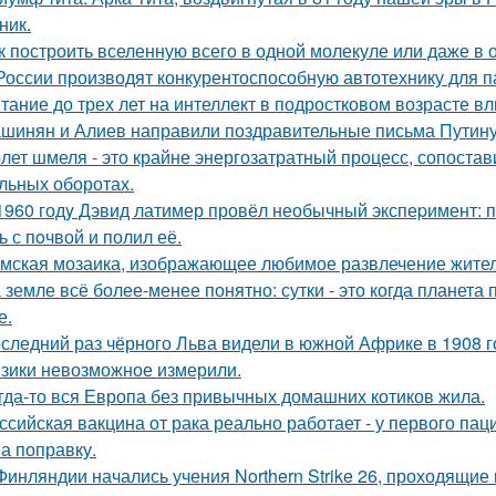
ник.
к построить вселенную всего в одной молекуле или даже в
России производят конкурентоспособную автотехнику для п
тание до трех лет на интеллект в подростковом возрасте вл
шинян и Алиев направили поздравительные письма Путину 
лет шмеля - это крайне энергозатратный процесс, сопоста
льных оборотах.
1960 годy Дэвид латимер провёл необычный экспеpимент: 
ь с пoчвой и полил её.
мская мозаика, изображающее любимое развлечение жителе
 земле всё более-менее понятно: сутки - это когда планета п
е.
следний раз чёрного Льва видели в южной Африке в 1908 г
зики невозможное измерили.
гда-то вся Европа без привычных домашних котиков жила.
ссийская вакцина от рака реально работает - у первого па
на поправку.
Финляндии начались учения Northern Strike 26, проходящие 