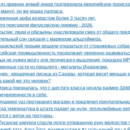
 из древних мумий инков подтвердила европейское происх
 манул, он же кошка палласа.
евянная арфа возрастом более 3 тысяч лет.
что присудили филдсовскую премию - 2026.
рытие: люди и обезьяны унаследовали смех от общего предк
тельный сон связали с маркером альцгеймера.
разильской тюрьме решили отказаться от сторожевых собак 
сийская промышленность продолжает уверенно развиватьс
ык не нужен мозгу для логического мышления, показала МР
менные гости из прошлого - мегалиты Индонезии.
нек - крошечная лисица из Сахары, которая весит меньше 
а какой же это человек?
триса призналась, что с шестого класса носила размер 32d
 неуверенности в себе.
пушкино уаз протаранил магазин и покалечил покупательниц
гда температура в штате падает до нуля, теплолюбивые реп
тся с веток на тротуары.
Луганске хирурги спасли почти оторванную руку медсестре 
иумф тита. Арка Тита, воздвигнутая в 81 году нашей эры в 