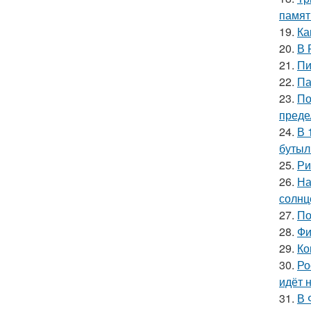
памят
19.
Ка
20.
В 
21.
Пи
22.
Па
23.
По
преде
24.
В 
бутыл
25.
Ри
26.
На
солнц
27.
По
28.
Фи
29.
Ко
30.
Ро
идёт 
31.
В 