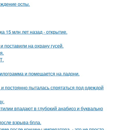
ождение оспы.
а 15 млн лет назад - открытие.
и поставили на охрану гусей.
я.
Т.
килограмма и помещается на ладони.
d и постоянно пыталась спрятаться под одеждой
у.
тилии впадают в глубокий анабиоз и буквально
после взрыва бпла.
Риме после кончины императора, - это не просто