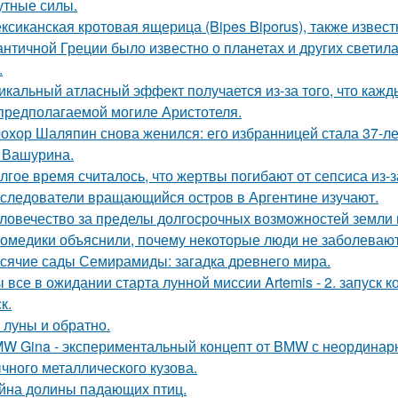
утные силы.
ксиканская кротовая ящерица (Bipes Biporus), также извест
античной Греции было известно о планетах и других светилах
.
икальный атласный эффект получается из-за того, что кажд
предполагаемой могиле Аристотеля.
охор Шаляпин снова женился: его избранницей стала 37-л
 Вашурина.
лгое время считалось, что жертвы погибают от сепсиса из-з
следователи вращающийся остров в Аргентине изучают.
ловечество за пределы долгосрочных возможностей земли
омедики объяснили, почему некоторые люди не заболевают
сячие сады Семирамиды: загадка древнего мира.
 все в ожидании старта лунной миссии Artemis - 2. запуск к
к.
 луны и обратно.
W Gina - экспериментальный концепт от BMW с неординарн
чного металлического кузова.
йна долины падающих птиц.