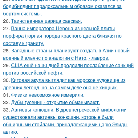
бодибилдинг парадоксальным образом оказался за
бортом системы.
26.
Таинственная царица савская.
27.
Ванна императора Нерона из цельной плиты
порфира (горная порода красного цвета близкая по
составу к граниту.
28.
Западные страны планируют создать в Азии новый
военный альянс по аналогии с Нато, - лавров.
29.
США ещё на 30 дней продлили послабление санкций
против российской нефти.
30.
Китовая акула выглядит как морское чудовище из
древних легенд, но на самом деле она не хищник.
31.
Физики невозможное измерили.
32.
Дубы гусениц - открытие обманывают.
33.
Авгиевы конюшни. В древнегреческой мифологии
существовали авгиевы конюшни, которые были
обширными стойлами, принадлежащими царю Элиды
авгию.