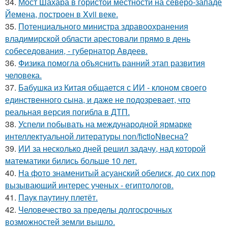
34.
Мост Шахара в гористой местности на северо-западе
Йемена, построен в Xvii веке.
35.
Потенциального министра здравоохранения
владимирской области арестовали прямо в день
собеседования, - губернатор Авдеев.
36.
Физика помогла объяснить ранний этап развития
человека.
37.
Бабушка из Китая общается с ИИ - клоном своего
единственного сына, и даже не подозревает, что
реальная версия погибла в ДТП.
38.
Успели побывать на международной ярмарке
интеллектуальной литературы non/fictioNвесна?
39.
ИИ за несколько дней решил задачу, над которой
математики бились больше 10 лет.
40.
На фото знаменитый асуанский обелиск, до сих пор
вызывающий интерес ученых - египтологов.
41.
Паук паутину плетёт.
42.
Человечество за пределы долгосрочных
возможностей земли вышло.