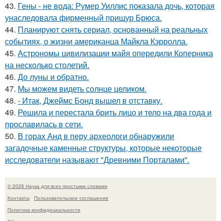
43.
Гены - не вода: Румер Уиллис показала дочь, которая
унаследовала фирменный прищур Брюса.
44.
Планируют снять сериал, основанный на реальных
событиях, о жизни американца Майкла Кэрролла.
45.
Астрономы цивилизации майя опередили Коперника
на несколько столетий.
46.
До луны и обратно.
47.
Мы можем видеть солнце целиком.
48.
- Итак, Джеймс Бонд вышел в отставку.
49.
Решила и перестала брить лицо и тело на два года и
прославилась в сети.
50.
В горах Анд в перу археологи обнаружили
загадочные каменные структуры, которые некоторые
исследователи называют "Древними Порталами".
© 2026 Наука для всех простыми словами
Контакты
Пользовательское соглашение
Политика конфидециальности