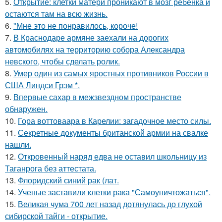
5.
Открытие: клетки матери проникают в мозг ребенка и
остаются там на всю жизнь.
6.
"Мне это не понравилось, короче!
7.
В Краснодаре армяне заехали на дорогих
автомобилях на территорию собора Александра
невского, чтобы сделать ролик.
8.
Умер один из самых яростных противников России в
США Линдси Грэм *.
9.
Впервые сахар в межзвездном пространстве
обнаружен.
10.
Гора воттоваара в Карелии: загадочное место силы.
11.
Секретные документы британской армии на свалке
нашли.
12.
Откровенный наряд едва не оставил школьницу из
Таганрога без аттестата.
13.
Флоридский синий рак (лат.
14.
Ученые заставили клетки рака "Самоуничтожаться".
15.
Великая чума 700 лет назад дотянулась до глухой
сибирской тайги - открытие.