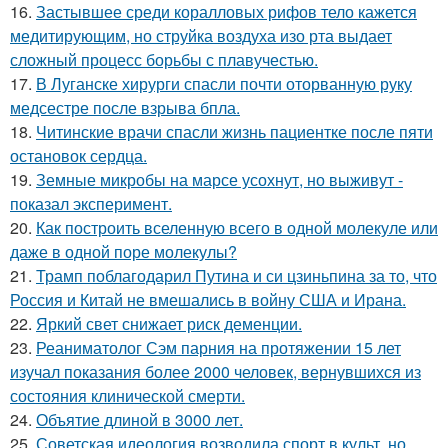
16.
Застывшее среди коралловых рифов тело кажется
медитирующим, но струйка воздуха изо рта выдает
сложный процесс борьбы с плавучестью.
17.
В Луганске хирурги спасли почти оторванную руку
медсестре после взрыва бпла.
18.
Читинские врачи спасли жизнь пациентке после пяти
остановок сердца.
19.
Земные микробы на марсе усохнут, но выживут -
показал эксперимент.
20.
Как построить вселенную всего в одной молекуле или
даже в одной поре молекулы?
21.
Трамп поблагодарил Путина и си цзиньпина за то, что
Россия и Китай не вмешались в войну США и Ирана.
22.
Яркий свет снижает риск деменции.
23.
Реаниматолог Сэм парния на протяжении 15 лет
изучал показания более 2000 человек, вернувшихся из
состояния клинической смерти.
24.
Объятие длиной в 3000 лет.
25.
Советская идеология возводила спорт в культ, но