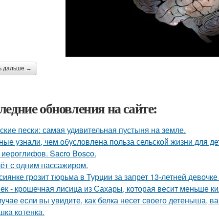
ь дальше →
ледние обновления на сайте:
ские пески: самая удивительная пустыня на земле.
ные узнали, чем обусловлена польза сельской жизни для де
 иероглифов. Sacro Bosco.
ёт с одним пассажиром.
сиянке грозит тюрьма в Турции за запрет 13-летней девочке
ек - крошечная лисица из Сахары, которая весит меньше к
лучае если вы увидите, как белка несет своего детеныша, ва
шка котенка.