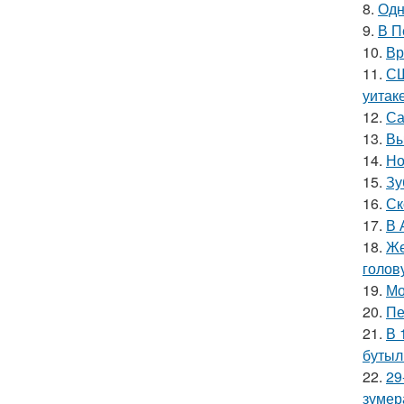
8.
Одн
9.
В П
10.
Вр
11.
СШ
уитак
12.
Са
13.
Вы
14.
Но
15.
Зу
16.
Ск
17.
В 
18.
Же
голов
19.
Мо
20.
Пе
21.
В 
бутыл
22.
29
зумер