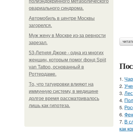
полиэндокринного метаболического
овариального синдрома.
Автомобиль в центре Москвы
загорелся.
Mуж жену в Москве из-за ревности
читат
зарезал.
53-Летняя Джоке - одна из многих
женщин, которым помог фонд Spijt
Пос
van Tattoo, основанный в
Роттердаме.
1.
Чар
То, что татуировки влияют на
2.
Уче
иммунную систему, в медицине
3.
Лес
долгое время рассматривалось
4.
Пол
лишь как гипотеза.
5.
Рос
6.
Фен
7.
В с
как ко