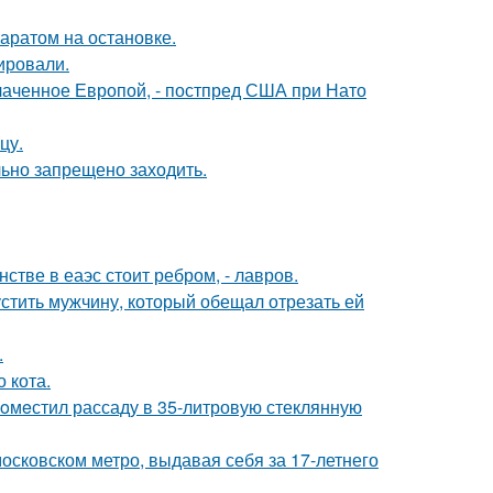
аратом на остановке.
ировали.
лаченное Европой, - постпред США при Нато
цу.
льно запрещено заходить.
стве в еаэс стоит ребром, - лавров.
устить мужчину, который обещал отрезать ей
.
 кота.
пoмeстил рассаду в 35-литровую стеклянную
осковском метро, выдавая себя за 17-летнего