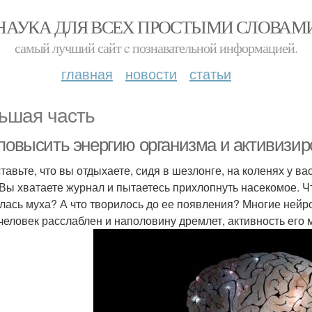
НАУКА ДЛЯ ВСЕХ ПРОСТЫМИ СЛОВАМ
самый лучший сайт c познавательной информацией.
главная
новости
статьи
ьшая часть
повысить энергию организма и активизиро
тавьте, что вы отдыхаете, сидя в шезлонге, на коленях у ва
 Вы хватаете журнал и пытаетесь прихлопнуть насекомое. Чт
лась муха? А что творилось до ее появления? Многие нейр
 человек расслаблен и наполовину дремлет, активность его 