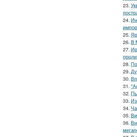
23.
Ук
постр
24.
Ин
импор
25.
Яр
26.
В 
27.
Ир
проли
28.
По
29.
Ду
30.
Вп
31.
"А
32.
Пь
33.
Из
34.
Ча
35.
Ви
36.
Вн
мегап