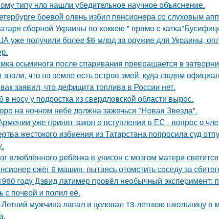
ому типу нло нашли убедительное научное объяснение.
етербурге боевой олень избил пенсионера со слуховым апп
атаря сборной Украины по хоккею " прямо с катка"Бусифиц
А уже получили более $6 млрд за оружие для Украины, оп
ер.
мка осьминога после спаривания превращается в затворни
 знали, что на земле есть остров змей, куда людям официа
вак заявил, что дефицита топлива в России нет.
б в носу у подростка из свердловской области вырос.
оро на ночном небе должна зажечься "Новая Звезда".
Армении уже принят закон о вступлении в ЕС - вопрос о член
ртва жестокого избиения из Татарстана попросила суд отп
у.
зг влюблённого ребёнка в унисон с мозгом матери светится
нсионер сжёг 6 машин, пытаясь отомстить соседу за сбитого
1960 годy Дэвид латимер провёл необычный экспеpимент: 
ь с пoчвой и полил её.
-Летний мужчина лапал и целовал 13-летнюю школьницу в м
а.