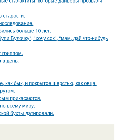
ьные сталактиты, которые дайверы прозвали
в старости.
 исследование.
бились больше 10 лет.
пи Булочку", "хoчу cок", "мам, дай что-нибудь
 гриппом.
 в день.
 как бык, и покрытое шерстью, как овца.
рутом.
орым прикасаются.
 по всему миру.
ской бухты датировали.