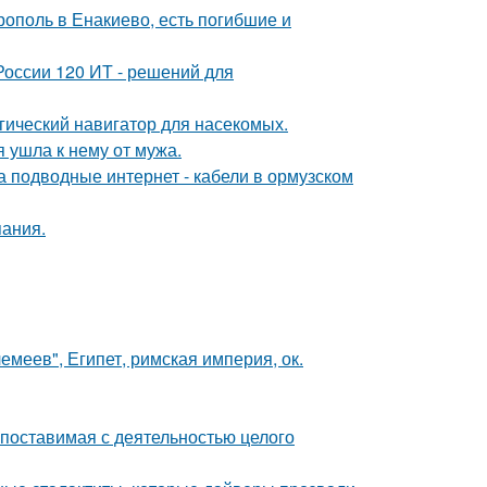
ополь в Енакиево, есть погибшие и
России 120 ИТ - решений для
гический навигатор для насекомых.
 ушла к нему от мужа.
за подводные интернет - кабели в ормузском
пания.
меев", Египет, римская империя, ок.
опоставимая с деятельностью целого