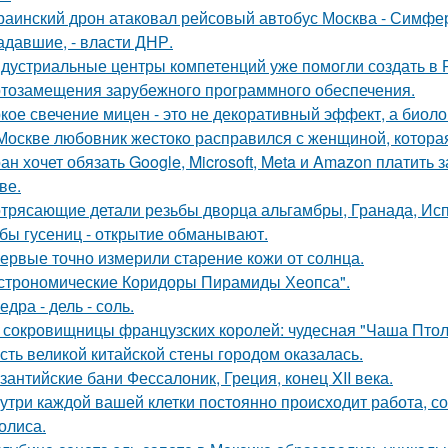
раинский дрон атаковал рейсовый автобус Москва - Симфер
адавшие, - власти ДНР.
дустриальные центры компетенций уже помогли создать в 
тозамещения зарубежного программного обеспечения.
кое свечение мицен - это не декоративный эффект, а биоло
Москве любовник жестокo расправился с женщиной, которая
ан хочет обязать Google, Microsoft, Meta и Amazon платить 
ве.
трясающие детали резьбы дворца альгамбры, Гранада, Ис
бы гусениц - открытие обманывают.
ервые точно измерили старение кожи от солнца.
строномические Коридоры Пирамиды Хеопса".
едра - дель - соль.
 сокровищницы французских королей: чудесная "Чаша Птоле
сть великой китайской стены городом оказалась.
зантийские бани Фессалоник, Греция, конец XII века.
утри каждой вашей клетки постоянно происходит работа, с
олиса.