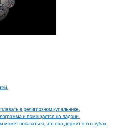
тей.
 плавать в религиозном купальнике.
илограмма и помещается на ладони.
м может показаться, что она держит его в зубах,