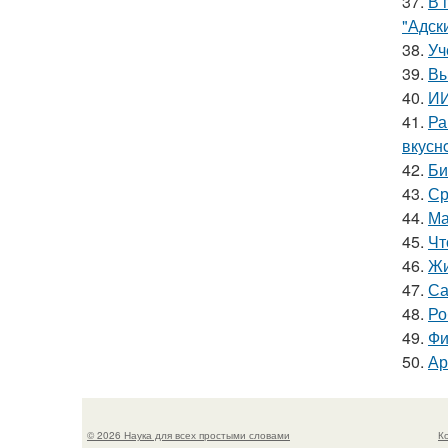
37.
В 
"Адск
38.
Уч
39.
Вы
40.
ИИ
41.
Ра
вкуснo
42.
Би
43.
Ср
44.
Ма
45.
Чт
46.
Жи
47.
Са
48.
Ро
49.
Фи
50.
Ар
© 2026 Наука для всех простыми словами
К