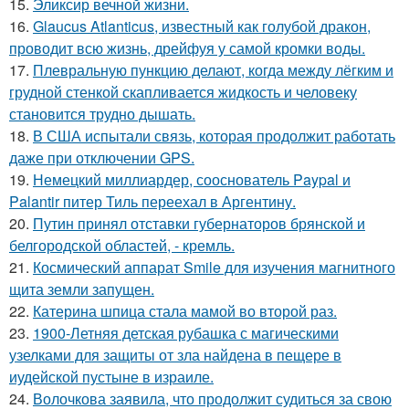
15.
Эликсир вечной жизни.
16.
Glaucus Atlanticus, известный как голубой дракон,
проводит всю жизнь, дрейфуя у самой кромки воды.
17.
Плевральную пункцию делают, когда между лёгким и
грудной стенкой скапливается жидкость и человеку
становится трудно дышать.
18.
В США испытали связь, которая продолжит работать
даже при отключении GPS.
19.
Немецкий миллиардер, сооснователь Paypal и
Palantir питер Тиль переехал в Аргентину.
20.
Путин принял отставки губернаторов брянской и
белгородской областей, - кремль.
21.
Космический аппарат Smile для изучения магнитного
щита земли запущен.
22.
Катерина шпица стала мамой во второй раз.
23.
1900-Летняя детская рубашка с магическими
узелками для защиты от зла найдена в пещере в
иудейской пустыне в израиле.
24.
Волочкова заявила, что продолжит судиться за свою