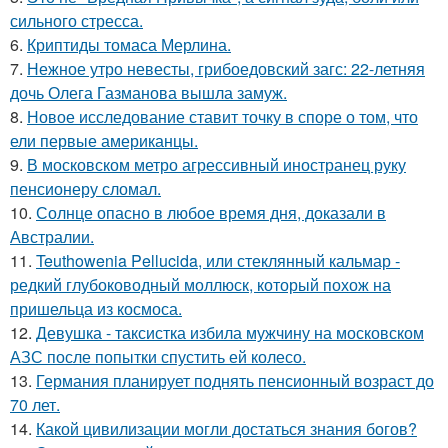
сильного стресса.
6.
Криптиды томаса Мерлина.
7.
Нежное утро невесты, грибоедовский загс: 22-летняя
дочь Олега Газманова вышла замуж.
8.
Новое исследование ставит точку в споре о том, что
ели первые американцы.
9.
В московском метро агрессивный иностранец руку
пенсионеру сломал.
10.
Солнце опасно в любое время дня, доказали в
Австралии.
11.
Teuthowenia Pellucida, или стеклянный кальмар -
редкий глубоководный моллюск, который похож на
пришельца из космоса.
12.
Девушка - таксистка избила мужчину на московском
АЗС после попытки спустить ей колесо.
13.
Германия планирует поднять пенсионный возраст до
70 лет.
14.
Какой цивилизации могли достаться знания богов?