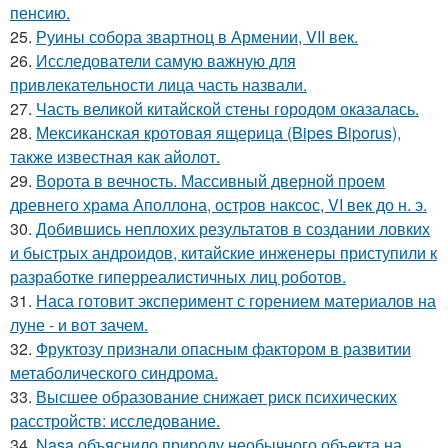
пенсию.
25.
Руины собора звартноц в Армении, VII век.
26.
Исследователи самую важную для
привлекательности лица часть назвали.
27.
Часть великой китайской стены городом оказалась.
28.
Мексиканская кротовая ящерица (Bipes Biporus),
также известная как айолот.
29.
Ворота в вечность. Массивный дверной проем
древнего храма Аполлона, остров наксос, VI век до н. э.
30.
Добившись неплохих результатов в создании ловких
и быстрых андроидов, китайские инженеры приступили к
разработке гиперреалистичных лиц роботов.
31.
Наса готовит эксперимент с горением материалов на
луне - и вот зачем.
32.
Фруктозу признали опасным фактором в развитии
метаболического синдрома.
33.
Высшее образование снижает риск психических
расстройств: исследование.
34.
Nasa объяснило природу необычного объекта на