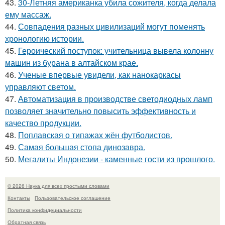
43.
30-Летняя американка убила сожителя, когда делала
ему массаж.
44.
Совпадения разных цивилизаций могут поменять
хронологию истории.
45.
Героический поступок: учительница вывела колонну
машин из бурана в алтайском крае.
46.
Ученые впервые увидели, как нанокаркасы
управляют светом.
47.
Автоматизация в производстве светодиодных ламп
позволяет значительно повысить эффективность и
качество продукции.
48.
Поплавская о типажах жён футболистов.
49.
Самая большая стопа динозавра.
50.
Мегалиты Индонезии - каменные гости из прошлого.
© 2026 Наука для всех простыми словами
Контакты
Пользовательское соглашение
Политика конфидециальности
Обратная связь