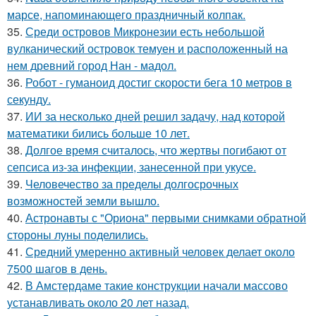
марсе, напоминающего праздничный колпак.
35.
Среди островов Микронезии есть небольшой
вулканический островок темуен и расположенный на
нем древний город Нан - мадол.
36.
Робот - гуманоид достиг скорости бега 10 метров в
секунду.
37.
ИИ за несколько дней решил задачу, над которой
математики бились больше 10 лет.
38.
Долгое время считалось, что жертвы погибают от
сепсиса из-за инфекции, занесенной при укусе.
39.
Человечество за пределы долгосрочных
возможностей земли вышло.
40.
Астронавты с "Ориона" первыми снимками обратной
стороны луны поделились.
41.
Средний умеренно активный человек делает около
7500 шагов в день.
42.
В Амстердаме такие конструкции начали массово
устанавливать около 20 лет назад.