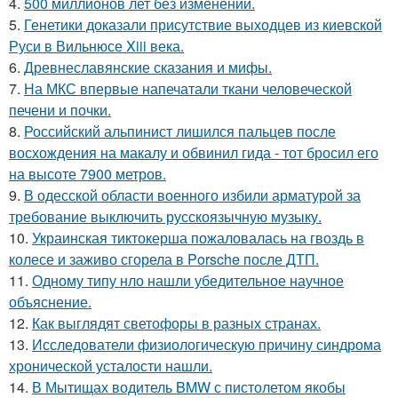
4.
500 миллионов лет без изменений.
5.
Генетики доказали присутствие выходцев из киевской
Руси в Вильнюсе Xiii века.
6.
Древнеславянские сказания и мифы.
7.
На МКС впервые напечатали ткани человеческой
печени и почки.
8.
Российский альпинист лишился пальцев после
восхождения на макалу и обвинил гида - тот бросил его
на высоте 7900 метров.
9.
В одесской области военного избили арматурой за
требование выключить русскоязычную музыку.
10.
Украинская тиктокерша пожаловалась на гвоздь в
колесе и заживо сгорела в Porsche после ДТП.
11.
Одному типу нло нашли убедительное научное
объяснение.
12.
Как выглядят светофоры в разных странах.
13.
Исследователи физиологическую причину синдрома
хронической усталости нашли.
14.
В Мытищах водитель BMW с пистолетом якобы