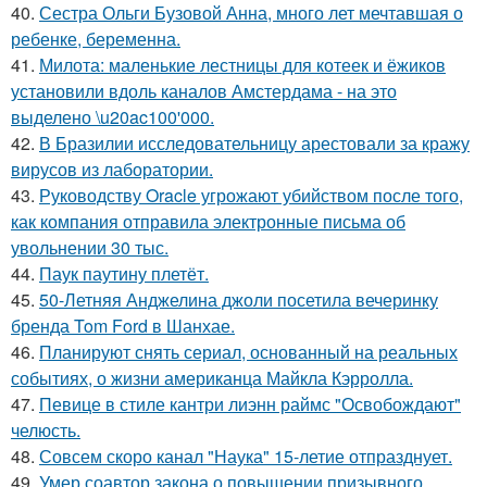
40.
Сестра Ольги Бузовой Анна, много лет мечтавшая о
ребенке, беременна.
41.
Милота: маленькие лестницы для котеек и ёжиков
установили вдоль каналов Амстердама - на это
выделено \u20ac100'000.
42.
В Бразилии исследовательницу арестовали за кражу
вирусов из лаборатории.
43.
Руководству Oracle угрожают убийством после того,
как компания отправила электронные письма об
увольнении 30 тыс.
44.
Паук паутину плетёт.
45.
50-Летняя Анджелина джоли посетила вечеринку
бренда Tom Ford в Шанхае.
46.
Планируют снять сериал, основанный на реальных
событиях, о жизни американца Майкла Кэрролла.
47.
Певице в стиле кантри лиэнн раймс "Освобождают"
челюсть.
48.
Совсем скоро канал "Наука" 15-летие отпразднует.
49.
Умер соавтор закона о повышении призывного