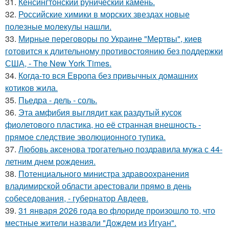
31.
Кенсингтонский рунический камень.
32.
Российские химики в морских звездах новые
полезные молекулы нашли.
33.
Мирные переговоры по Украине "Мертвы", киев
готовится к длительному противостоянию без поддержки
США, - The New York Times.
34.
Когда-то вся Европа без привычных домашних
котиков жила.
35.
Пьедра - дель - соль.
36.
Эта амфибия выглядит как раздутый кусок
фиолетового пластика, но её странная внешность -
прямое следствие эволюционного тупика.
37.
Любовь аксенова трогательно поздравила мужа с 44-
летним днем рождения.
38.
Потенциального министра здравоохранения
владимирской области арестовали прямо в день
собеседования, - губернатор Авдеев.
39.
31 января 2026 года во флориде произошло то, что
местные жители назвали "Дождем из Игуан".