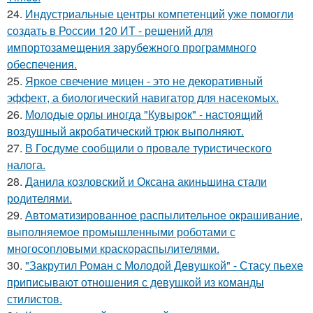
24.
Индустриальные центры компетенций уже помогли
создать в России 120 ИТ - решений для
импортозамещения зарубежного программного
обеспечения.
25.
Яркое свечение мицен - это не декоративный
эффект, а биологический навигатор для насекомых.
26.
Молодые орлы иногда "Кувырок" - настоящий
воздушный акробатический трюк выполняют.
27.
В Госдуме сообщили о провале туристического
налога.
28.
Данила козловский и Оксана акиньшина стали
родителями.
29.
Автоматизированное распылительное окрашивание,
выполняемое промышленными роботами с
многосопловыми краскораспылителями.
30.
"Закрутил Роман с Молодой Девушкой" - Стасу пьехе
приписывают отношения с девушкой из команды
стилистов.