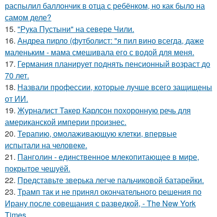
распылил баллончик в отца с ребёнком, но как было на
самом деле?
15.
"Рука Пустыни" на севере Чили.
16.
Андреа пирло (футболист: "я пил вино всегда, даже
маленьким - мама смешивала его с водой для меня.
17.
Германия планирует поднять пенсионный возраст до
70 лет.
18.
Назвали профессии, которые лучше всего защищены
от ИИ.
19.
Журналист Такер Карлсон похоронную речь для
американской империи произнес.
20.
Терапию, омолаживающую клетки, впервые
испытали на человеке.
21.
Панголин - единственное млекопитающее в мире,
покрытое чешуёй.
22.
Представьте зверька легче пальчиковой батарейки.
23.
Трамп так и не принял окончательного решения по
Ирану после совещания с разведкой, - The New York
Times.