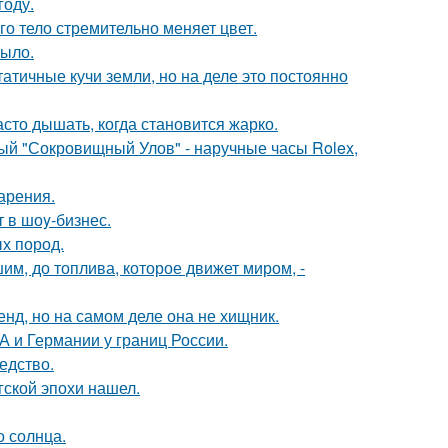
году.
го тело стремительно меняет цвет.
рыло.
атичные кучи земли, но на деле это постоянно
асто дышать, когда становится жарко.
ый "Сокровищный Улов" - наручные часы Rolex,
арения.
 в шоy-бизнес.
х пород.
шим, до топлива, которое движет миром, -
енд, но на самом деле она не хищник.
 и Германии у границ России.
едство.
гской эпохи нашел.
о солнца.