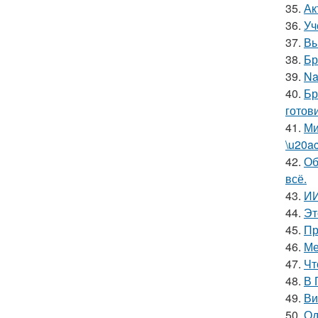
35.
Ак
36.
Уч
37.
Вы
38.
Бр
39.
Na
40.
Бр
готов
41.
Ми
\u20a
42.
Об
всё.
43.
ИИ
44.
Эт
45.
Пр
46.
Ме
47.
Чт
48.
В 
49.
Ви
50.
Од