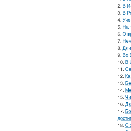
2.
В И
3.
В Р
4.
Уче
5.
На 
6.
Отк
7.
Неж
8.
Дли
9.
Во 
10.
В 
11.
Се
12.
Ка
13.
Бе
14.
Ме
15.
Чи
16.
Дв
17.
Бо
дости
18.
С 