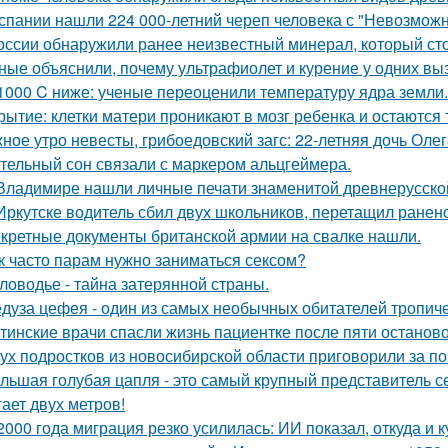
спании нашли 224 000-летний череп человека с "Невозмож
оссии обнаружили ранее неизвестный минерал, который сто
ные объяснили, почему ультрафиолет и курение у одних вызы
1000 C ниже: ученые переоценили температуру ядра земли.
рытие: клетки матери проникают в мозг ребенка и остаются 
ное утро невесты, грибоедовский загс: 22-летняя дочь Оле
тельный сон связали с маркером альцгеймера.
Владимире нашли личные печати знаменитой древнерусской
Иркутске водитель сбил двух школьников, перетащил ранено
кретные документы британской армии на свалке нашли.
к часто парам нужно заниматься сексом?
ловодье - тайна затерянной страны.
дуза цефея - один из самых необычных обитателей тропиче
тинские врачи спасли жизнь пациентке после пяти останово
ух подростков из новосибирской области приговорили за п
льшая голубая цапля - это самый крупный представитель с
гает двух метров!
2000 года миграция резко усилилась: ИИ показал, откуда и к