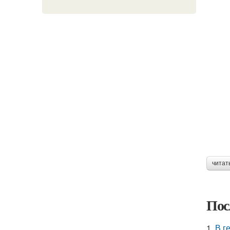
читат
Пос
1.
В г