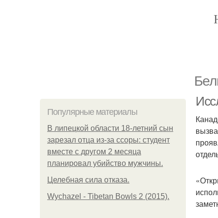
Бел
Исс
Популярные материалы
Канад
В липецкой области 18-летний сын
вызва
зарезал отца из-за ссоры: студент
прояв
вместе с другом 2 месяца
отдел
планировал убийство мужчины.
«Откр
Целебная сила отказа.
испол
Wychazel - Tibetan Bowls 2 (2015).
замет