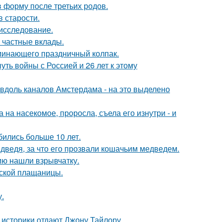
в форму после третьих родов.
в старости.
 исследование.
 частные вклады.
минающего праздничный колпак.
ть войны с Россией и 26 лет к этому
 вдоль каналов Амстердама - на это выделено
на насекомое, проросла, съела его изнутри - и
бились больше 10 лет.
дведя, за что его прозвали кошачьим медведем.
ию нашли взрывчатку.
нской плащаницы.
.
 историки отдают Джону Тайлору.