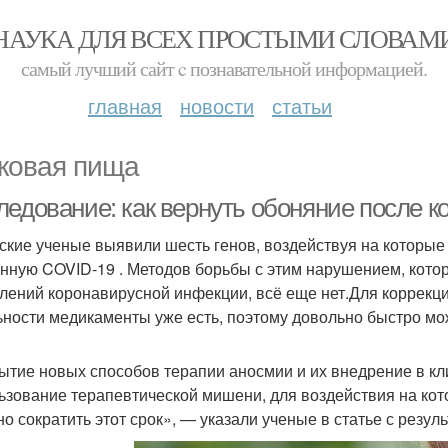
НАУКА ДЛЯ ВСЕХ ПРОСТЫМИ СЛОВАМ
самый лучший сайт c познавательной информацией.
главная
новости
статьи
ковая пища
ледование: как вернуть обоняние после 
ские ученые выявили шесть генов, воздействуя на которы
нную COVID-19 . Методов борьбы с этим нарушением, кото
лений коронавирусной инфекции, всё еще нет.Для коррекци
ьности медикаменты уже есть, поэтому довольно быстро мо
ытие новых способов терапии аносмии и их внедрение в кли
ьзование терапевтической мишени, для воздействия на кот
но сократить этот срок», — указали ученые в статье с резул