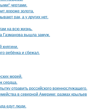
ными" чертами.
ит дороже золота.
вают рак, а у других нет.
там на всю жизнь.
га Газманова вышла замуж.
 княгини.
го ребёнка и сбежал.
ских морей.
к сердца.
опытку отравить российского военнослужащего.
емейства в северной Америке: размах крыльев
уда едут люди.