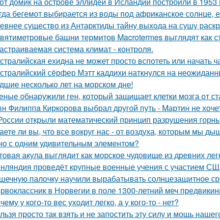
от домик на острове эллидей в Исландии построили в 1953 
гда бегемот выбирается из воды под африканское солнце, е
евнее существо из Антарктиды тайну выхода на сушу раск
вятиметровые башни термитов Macrotermes выглядят как ст
астраиваемая система климат - контроля.
стралийская ехидна не может просто вспотеть или начать ч
стралийский сёрфер Мэтт каддихи наткнулся на неожиданн
дшие несколько лет на морском дне!
еные обнаружили ген, который защищает клетки мозга от ст
н Филиппa Киркоровa выбрал другой путь - Mартин не хочет
России открыли математический принцип разрушения горны
аете ли вы, что все вокруг нас - от воздуха, которым мы ды
но с одним удивительным элементом?
товая акула выглядит как морское чудовище из древних лег
нляндия проведёт крупные военные учения с участием США
шечную палочку научили вырабатывать солнцезащитное ср
рвоклассник в Норвегии в поле 1300-летний меч предвикин
чему у кого-то вес уходит легко, а у кого-то - нет?
льзя просто так взять и не запостить эту силу и мощь нашег