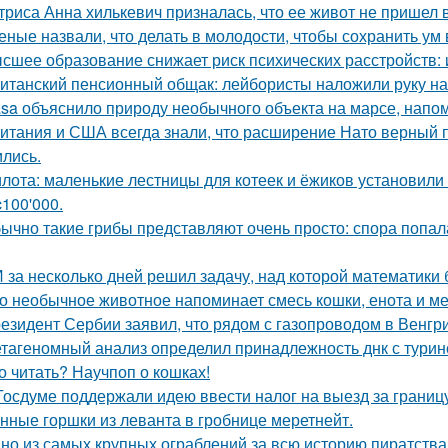
триса Анна хилькевич призналась, что ее живот не пришел 
еные назвали, что делать в молодости, чтобы сохранить ум 
сшее образование снижает риск психических расстройств:
итанский пенсионный общак: лейбористы наложили руку на
sa объяснило природу необычного объекта на марсе, напо
итания и США всегда знали, что расширение Нато верный пу
ились.
лота: маленькие лестницы для котеек и ёжиков установили
c100'000.
ычно такие грибы представляют очень просто: спора попала 
 за несколько дней решил задачу, над которой математики 
о необычное животное напоминает смесь кошки, енота и ме
езидент Сербии заявил, что рядом с газопроводом в Венгр
тагеномный анализ определил принадлежность днк с тури
о читать? Научпоп о кошках!
Госдуме поддержали идею ввести налог на выезд за границу
нные горшки из леванта в гробнице меретнейт.
но из самых крупных ограблений за всю историю пиратства