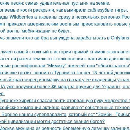
ские пески: самая удивительная пустыня на земле.
опаемые кости раскрыли, как вымирали саблезубые тигры.
ады Wildberries атакованы сразу в нескольких регионах Рос
мп приказал американским военным приостановить новые 
ой волны мобилизации не будет.
чь знаменитого актёра вынуждена зарабатывать в Onlyfans 
лучен самый сложный в истории прямой снимок экзопланет
асет ли ракета землю от столкновения с хаотично двигаю
еные расшифровали "Мимику" шмелей: они "облизываются" 
ссиянке грозит тюрьма в Турции за запрет 13-летней девочк
яный красноярец иномарку на глазах у её владелицы угнал
А уже получили более $6 млрд за оружие для Украины, оп
ер.
Луганске хирурги спасли почти оторванную руку медсестре 
ссийские компании активно развивают собственные техно
 Борнео нашли суперпаразита, который ест "Зомби - Грибы"
кой цивилизации могли достаться знания богов?
Москве мужчина из ревности беременную девушку задушил