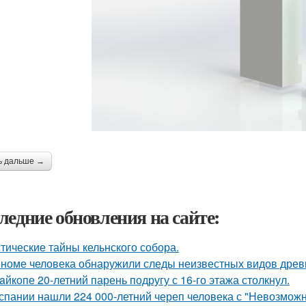
ь дальше →
ледние обновления на сайте:
тические тайны кельнского собора.
еноме человека обнаружили следы неизвестных видов древ
aйкопе 20-летний парень подругу с 16-го этажа столкнул.
спании нашли 224 000-летний череп человека с "Невозмож