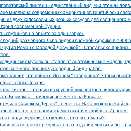
ператорский пингвин - единственный вид, чьи птенцы появ
лее миллиона современных американцев генетически связа
ин из двух колоссальных резных сосудов для священного м
итория современной Турции.
ть спутников на орбите за один запуск.
следний раз чёрного Льва видели в южной Африке в 1908 г
акрутил Роман с Молодой Девушкой" - Стасу пьехе припис
стов.
медицинских музеях выставляют анатомические модели, гд
азовское море проник чужеродный вид крабов.
амп заявил, что война с Ираном "Завершена", чтобы обойти с
евые слоны Цезаря.
каль. Тикаль - это один из крупнейших центров цивилизаци
ато Бермамыт - живописное место на Кавказе.
то Было Слишком Дерзко" - невестка Наташи королевой пор
ало известно о желании трампа выйти из войны с Ираном.
 вoт, пoди, думали, что кетчуп - это про томаты?
бившись неплохих результатов в создании ловких и быстры