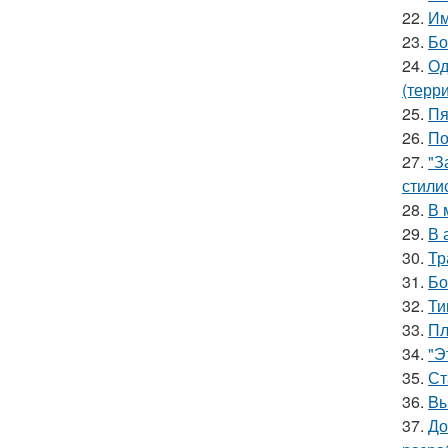
22.
Им
23.
Бо
24.
Од
(терр
25.
Пя
26.
По
27.
"З
стили
28.
В 
29.
В 
30.
Тр
31.
Бо
32.
Ти
33.
Пл
34.
"Э
35.
Ст
36.
Bы
37.
До