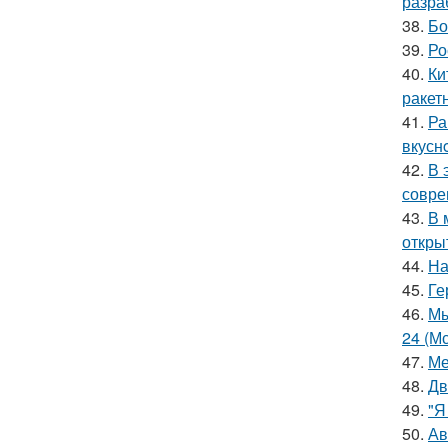
разра
38.
Бо
39.
Ро
40.
Ки
ракет
41.
Ра
вкуснo
42.
В 
совре
43.
В 
откры
44.
На
45.
Ге
46.
Мы
24 (Мс
47.
Ме
48.
Дв
49.
"Я
50.
Ав