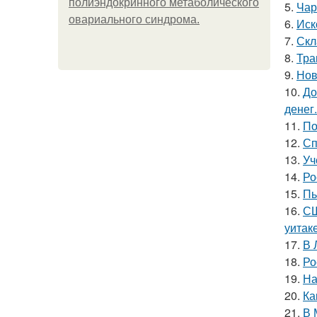
полиэндокринного метаболического
5.
Чар
овариального синдрома.
6.
Иск
7.
Скл
8.
Тра
9.
Нов
10.
До
денег.
11.
По
12.
Сп
13.
Уч
14.
Ро
15.
Пь
16.
СШ
уитак
17.
В 
18.
Ро
19.
На
20.
Ка
21.
В 