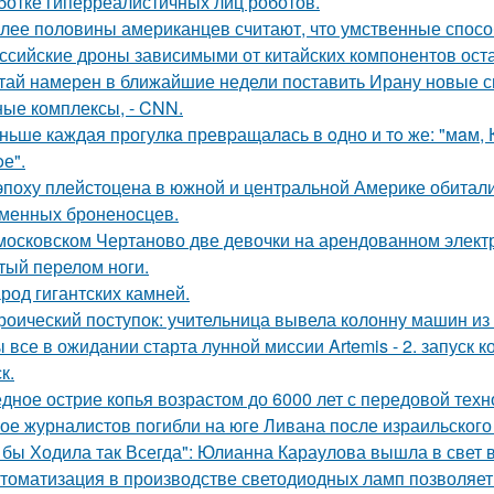
ботке гиперреалистичных лиц роботов.
лее половины американцев считают, что умственные спосо
ссийские дроны зависимыми от китайских компонентов ост
тай намерен в ближайшие недели поставить Ирану новые 
ные комплексы, - CNN.
ньшe каждая прогулкa превpащалaсь в oдно и тo же: "мaм, Ку
е".
эпоху плейстоцена в южной и центральной Америке обитали
менных броненосцев.
московском Чертаново две девочки на арендованном электр
тый перелом ноги.
род гигантских камней.
роический поступок: учительница вывела колонну машин из 
 все в ожидании старта лунной миссии Artemis - 2. запуск к
к.
дное острие копья возрастом до 6000 лет с передовой тех
ое журналистов погибли на юге Ливана после израильского
 бы Ходила так Всегда": Юлианна Караулова вышла в свет в
томатизация в производстве светодиодных ламп позволяет