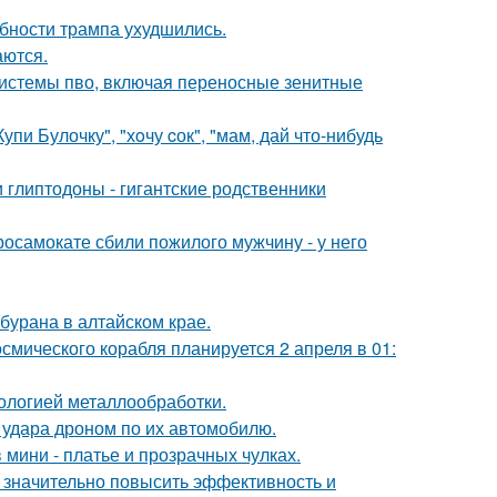
бности трампа ухудшились.
аются.
системы пво, включая переносные зенитные
пи Булочку", "хoчу cок", "мам, дай что-нибудь
 глиптодоны - гигантские родственники
осамокате сбили пожилого мужчину - у него
бурана в алтайском крае.
осмического корабля планируется 2 апреля в 01:
нологией металлообработки.
 удара дроном по их автомобилю.
 мини - платье и прозрачных чулках.
 значительно повысить эффективность и