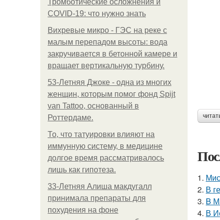
Тромботические осложнения и
COVID-19: что нужно знать
Вихревые микро - ГЭС на реке с
малым перепадом высоты: вода
закручивается в бетонной камере и
вращает вертикальную турбину.
53-Летняя Джоке - одна из многих
женщин, которым помог фонд Spijt
van Tattoo, основанный в
читат
Роттердаме.
То, что татуировки влияют на
иммунную систему, в медицине
Пос
долгое время рассматривалось
лишь как гипотеза.
1.
Мис
33-Летняя Алиша макдугалл
2.
В г
принимала препараты для
3.
B М
похудения на фоне
4.
В И