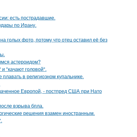
сии: есть пострадавшие.
удары по Ирану.
на голых фото, потому что отец оставил её без
ы.
щимся астероидом?
и "качают головой".
е плавать в религиозном купальнике.
.
лаченное Европой, - постпред США при Нато
после взрыва бпла.
логические решения взамен иностранным.
.
.