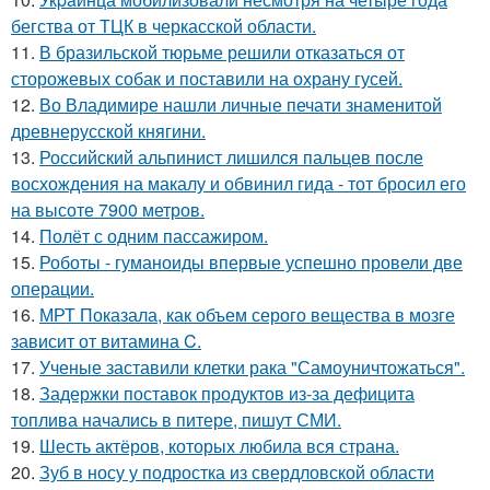
бегства от ТЦК в черкасской области.
11.
В бразильской тюрьме решили отказаться от
сторожевых собак и поставили на охрану гусей.
12.
Во Владимире нашли личные печати знаменитой
древнерусской княгини.
13.
Российский альпинист лишился пальцев после
восхождения на макалу и обвинил гида - тот бросил его
на высоте 7900 метров.
14.
Полёт с одним пассажиром.
15.
Роботы - гуманоиды впервые успешно провели две
операции.
16.
МРТ Показала, как объем серого вещества в мозге
зависит от витамина C.
17.
Ученые заставили клетки рака "Самоуничтожаться".
18.
Задержки поставок продуктов из-за дефицита
топлива начались в питере, пишут СМИ.
19.
Шесть актёров, которых любила вся страна.
20.
Зуб в носу у подростка из свердловской области