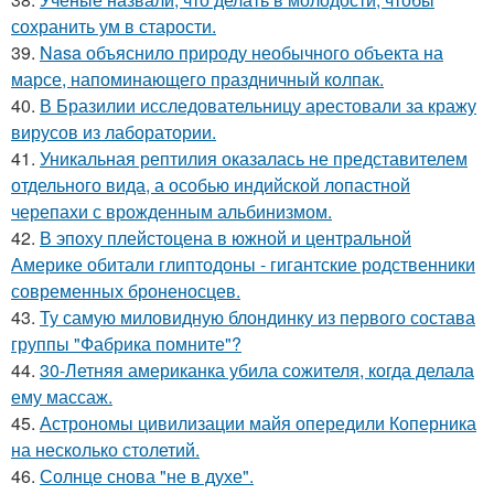
сохранить ум в старости.
39.
Nasa объяснило природу необычного объекта на
марсе, напоминающего праздничный колпак.
40.
В Бразилии исследовательницу арестовали за кражу
вирусов из лаборатории.
41.
Уникальная рептилия оказалась не представителем
отдельного вида, а особью индийской лопастной
черепахи с врожденным альбинизмом.
42.
В эпоху плейстоцена в южной и центральной
Америке обитали глиптодоны - гигантские родственники
современных броненосцев.
43.
Ту самую миловидную блондинку из первого состава
группы "Фабрика помните"?
44.
30-Летняя американка убила сожителя, когда делала
ему массаж.
45.
Астрономы цивилизации майя опередили Коперника
на несколько столетий.
46.
Солнце снова "не в духе".