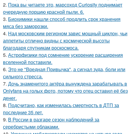
2.
Пока вы читаете это, марсоход Curiosity поднимает
очередную порцию красной пыли. 6.
3.
Биохимики нашли способ продлить срок хранения
мяса без заморозки.
4.
Над московским регионом завис мощный циклон, чьи
аппетиты отлично видны с космической высоты
благодаря спутникам роскосмоса.
5.
Астрофизики под сомнение ускорение расширения
вселенной поставили.
6.
Это не "Вредная Привычка", а сигнал зуда, боли или
сильного стресса.
7.
Дочь знаменитого актёра вынуждена зарабатывать в
Onlyfans на голых фото, потому что отец оставил её без
денег.
8.
Подсчитано, как изменилась смертность в ДТП за
последние 35 лет.
9.
В России в разгаре сезон наблюдений за
серебристыми облаками.
10.
Укpaинца мобилизовали несмотря на четыре года