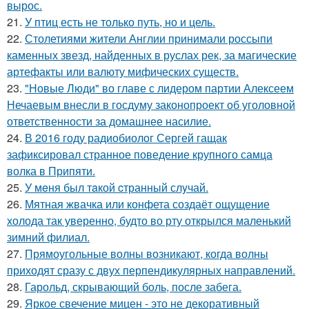
вырос.
21.
У птиц есть не только путь, но и цель.
22.
Столетиями жители Англии принимали россыпи
каменных звезд, найденных в руслах рек, за магические
артефакты или валюту мифических существ.
23.
"Новые Люди" во главе с лидером партии Алексеем
Нечаевым внесли в госдуму законопроект об уголовной
ответственности за домашнее насилие.
24.
В 2016 году радиобиолог Сергей гащак
зафиксировал странное поведение крупного самца
волка в Припяти.
25.
У мeня был тaкой cтранный слyчай.
26.
Мятная жвачка или конфета создаёт ощущение
холода так уверенно, будто во рту открылся маленький
зимний филиал.
27.
Прямоугольные волны возникают, когда волны
приходят сразу с двух перпендикулярных направлений.
28.
Гарольд, скрывающий боль, после забега.
29.
Яркое свечение мицен - это не декоративный