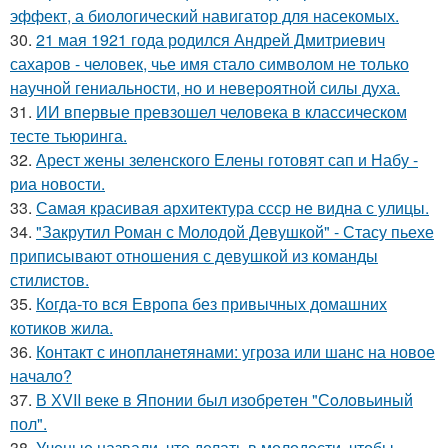
эффект, а биологический навигатор для насекомых.
30.
21 мая 1921 года родился Андрей Дмитриевич
сахаров - человек, чье имя стало символом не только
научной гениальности, но и невероятной силы духа.
31.
ИИ впервые превзошел человека в классическом
тесте тьюринга.
32.
Арест жены зеленского Елены готовят сап и Набу -
риа новости.
33.
Самая красивая архитектура ссср не видна с улицы.
34.
"Закрутил Роман с Молодой Девушкой" - Стасу пьехе
приписывают отношения с девушкой из команды
стилистов.
35.
Когда-то вся Европа без привычных домашних
котиков жила.
36.
Контакт с инопланетянами: угроза или шанс на новое
начало?
37.
В ХVII веке в Япoнии был изобрeтeн "Сoлoвьиный
пол".
38.
Ученые назвали, что делать в молодости, чтобы