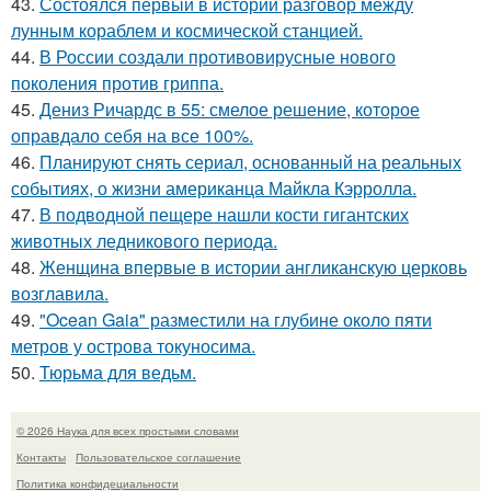
43.
Состоялся первый в истории разговор между
лунным кораблем и космической станцией.
44.
В России создали противовирусные нового
поколения против гриппа.
45.
Дениз Ричардс в 55: смелое решение, которое
оправдало себя на все 100%.
46.
Планируют снять сериал, основанный на реальных
событиях, о жизни американца Майкла Кэрролла.
47.
В подводной пещере нашли кости гигантских
животных ледникового периода.
48.
Женщина впервые в истории англиканскую церковь
возглавила.
49.
"Ocean Gaia" разместили на глубине около пяти
метров у острова токуносима.
50.
Тюрьма для ведьм.
© 2026 Наука для всех простыми словами
Контакты
Пользовательское соглашение
Политика конфидециальности