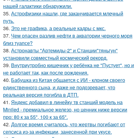
нашей галактики обнаружили.
35.
Астрофизики нашли, где заканчивается млечный
путь.
36.
Это не графика, а реальные кадры с мкс.
37.
Чем опасен разлив нефти в акватории черного моря
близ туапсе?
38.
Астронавты "Артемиды-2" и Станции"тяньгун"
установили совместный космический рекорд.
39.
Внутриутробно кишечник у ребёнка не "Пустует", но и
не работает так, как после рождения.
40.
Бабушка из Китая общается с ИИ - клоном своего
единственного сына, и даже не подозревает, что
реальная версия погибла в ДТП.
41.
Яндекс добавил в линейку тв станций модель на
Miniled - премиальное железо, но ценник ниже версии
про: 80 к за 55", 100 к за 65".
42.
Долгое время считалось, что жертвы погибают от
сепсиса из-за инфекции, занесенной при укусе.