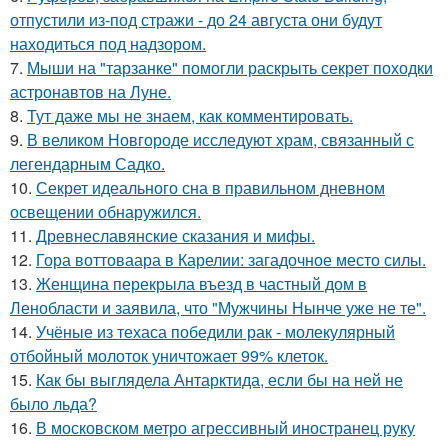
отпустили из-под стражи - до 24 августа они будут
находиться под надзором.
7.
Мыши на "тарзанке" помогли раскрыть секрет походки
астронавтов на Луне.
8.
Тут даже мы не знаем, как комментировать.
9.
В великом Новгороде исследуют храм, связанный с
легендарным Садко.
10.
Секрет идеального сна в правильном дневном
освещении обнаружился.
11.
Древнеславянские сказания и мифы.
12.
Гора воттоваара в Карелии: загадочное место силы.
13.
Женщина перекрыла въезд в частный дом в
Ленобласти и заявила, что "Мужчины Нынче уже не те".
14.
Учёные из техаса победили рак - молекулярный
отбойный молоток уничтожает 99% клеток.
15.
Как бы выглядела Антарктида, если бы на ней не
было льда?
16.
В московском метро агрессивный иностранец руку