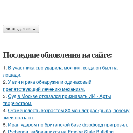
читать дальше →
Последние обновления на сайте:
1.
В участника сво ударила молния, когда он был на
лошади.
2.
У вич и рака обнаружили одинаковый
препятствующий лечению механизм.
3.
Суд в Москве отказался признавать ИИ - Арты
творчеством.
4.
Окаменелость возрастом 80 млн лет раскрыла, почему
змеи ползают.
5.
Иран ударом по британской базе фэрфорд пригрозил.
6.
Руферов, забравшихся на Empire State Building,