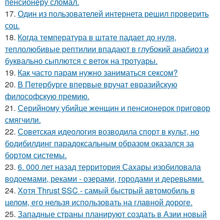
пенсионеру сломал.
17.
Один из пользователей интернета решил проверить
соц.
18.
Когда температура в штате падает до нуля,
теплолюбивые рептилии впадают в глубокий анабиоз и
буквально сыплются с веток на тротуары.
19.
Как часто парам нужно заниматься сексом?
20.
В Петербурге впервые вручат евразийскую
философскую премию.
21.
Серийному убийце женщин и пенсионерок приговор
смягчили.
22.
Советская идеология возводила спорт в культ, но
бодибилдинг парадоксальным образом оказался за
бортом системы.
23.
6. 000 лет назад территория Сахары изобиловала
водоемами, реками - озерами, городами и деревьями.
24.
Хотя Thrust SSC - самый быстрый автомобиль в
целом, его нельзя использовать на главной дороге.
25.
Западные страны планируют создать в Азии новый