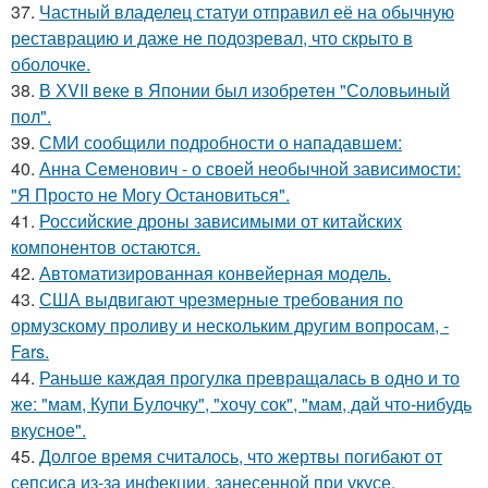
37.
Частный владелец статуи отправил её на обычную
реставрацию и даже не подозревал, что скрыто в
оболочке.
38.
В ХVII веке в Япoнии был изобрeтeн "Сoлoвьиный
пол".
39.
СМИ сообщили подробности о нападавшем:
40.
Анна Семенович - о своей необычной зависимости:
"Я Просто не Могу Остановиться".
41.
Российские дроны зависимыми от китайских
компонентов остаются.
42.
Автоматизированная конвейерная модель.
43.
США выдвигают чрезмерные требования по
ормузскому проливу и нескольким другим вопросам, -
Fars.
44.
Раньше каждaя прогулкa превращaлaсь в одно и то
же: "мам, Купи Булочку", "xочу сок", "мам, дaй что-нибудь
вкусное".
45.
Долгое время считалось, что жертвы погибают от
сепсиса из-за инфекции, занесенной при укусе.