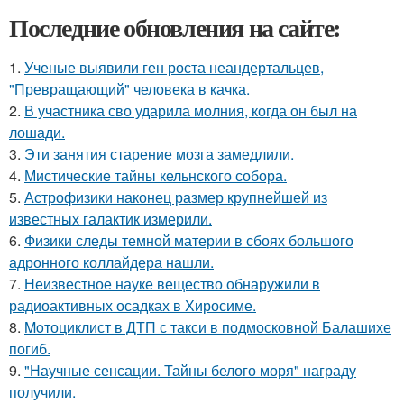
Последние обновления на сайте:
1.
Ученые выявили ген роста неандертальцев,
"Превращающий" человека в качка.
2.
В участника сво ударила молния, когда он был на
лошади.
3.
Эти занятия старение мозга замедлили.
4.
Мистические тайны кельнского собора.
5.
Астрофизики наконец размер крупнейшей из
известных галактик измерили.
6.
Физики следы темной материи в сбоях большого
адронного коллайдера нашли.
7.
Неизвестное науке вещество обнаружили в
радиоактивных осадках в Хиросиме.
8.
Moтоциклист в ДТП с такси в подмосковной Балашихе
погиб.
9.
"Научные сенсации. Тайны белого моря" награду
получили.