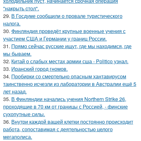
холодильник пуст, нaчинается сpочная опеpация
"накрыть cтол".
29.
В Госдуме сообщили о провале туристического
налога.
30.
Финляндия проведёт крупные военные учения с
участием США и Германии у границ России.
31.
Прямо сейчас русские ищут, где мы находимся, где
мы бываем.
32.
Китай о слабых местах армии сша - Politico узнал.
33.
Иранский город гномов.
34.
Пробирки со смертельно опасным хантавирусом
таинственно исчезли из лаборатории в Австралии ещё 5
лет назад.
35.
В Финляндии начались учения Northern Strike 26,
проходящие в 70 км от границы с Россией, - финские
сухопутные силы.
36.
Внутри каждой вашей клетки постоянно происходит
работа, сопоставимая с деятельностью целого
мегаполиса.