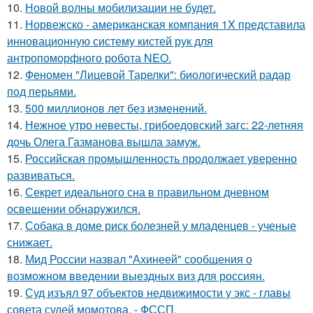
10.
Новой волны мобилизации не будет.
11.
Норвежско - американская компания 1X представила
инновационную систему кистей рук для
антропоморфного робота NEO.
12.
Феномен "Лицевой Тарелки": биологический радар
под перьями.
13.
500 миллионов лет без изменений.
14.
Нежное утро невесты, грибоедовский загс: 22-летняя
дочь Олега Газманова вышла замуж.
15.
Российская промышленность продолжает уверенно
развиваться.
16.
Секрет идеального сна в правильном дневном
освещении обнаружился.
17.
Собака в доме риск болезней у младенцев - ученые
снижает.
18.
Мид России назвал "Ахинеей" сообщения о
возможном введении выездных виз для россиян.
19.
Суд изъял 97 объектов недвижимости у экс - главы
совета судей момотова, - ФССП.