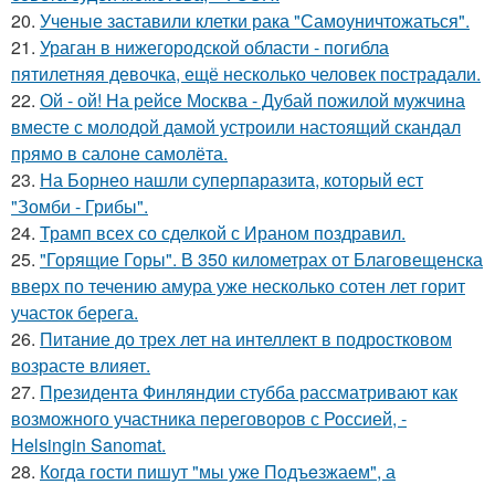
20.
Ученые заставили клетки рака "Самоуничтожаться".
21.
Ураган в нижегородской области - погибла
пятилетняя девочка, ещё несколько человек пострадали.
22.
Ой - ой! На рейсе Москва - Дубай пожилой мужчина
вместе с молодой дамой устроили настоящий скандал
прямо в салоне самолёта.
23.
На Борнео нашли суперпаразита, который ест
"Зомби - Грибы".
24.
Трамп всех со сделкой с Ираном поздравил.
25.
"Горящие Горы". В 350 километрах от Благовещенска
вверх по течению амура уже несколько сотен лет горит
участок берега.
26.
Питание до трех лет на интеллект в подростковом
возрасте влияет.
27.
Президента Финляндии стубба рассматривают как
возможного участника переговоров с Россией, -
Helsingin Sanomat.
28.
Когда гости пишут "мы уже Пoдъeзжаем", а