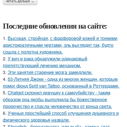
читать дальше →
Последние обновления на сайте:
1.
Высокая, стройная, с фарфоровой кожей и тонкими
аристократичными чертами, эль выглядит так, будто
сошла с полотна художника.
2.
У вич и рака обнаружили одинаковый
препятствующий лечению механизм.
3.
Эти занятия старение мозга замедлили.
4.
53-Летняя Джоке - одна из многих женщин, которым
помог фонд Spijt van Tattoo, основанный в Роттердаме.
5.
Chatgpt склонил девушку к самоубийству - таким
образом она якобы выполнила бы божественное
пророчество и спасла человечество от конца света.
6.
Ученые простейший способ улучшения душевного и
физического здоровья назвали.
7.
Stonefish - бородавчатка, или рыба - камень (лат.