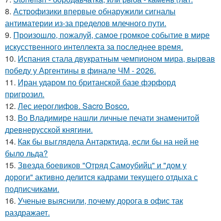
8.
Астрофизики впервые обнаружили сигналы
антиматерии из-за пределов млечного пути.
9.
Произошло, пожалуй, самое громкое событие в мире
искусственного интеллекта за последнее время.
10.
Испания стала двукратным чемпионом мира, вырвав
победу у Аргентины в финале ЧМ - 2026.
11.
Иран ударом по британской базе фэрфорд
пригрозил.
12.
Лес иероглифов. Sacro Bosco.
13.
Во Владимире нашли личные печати знаменитой
древнерусской княгини.
14.
Как бы выглядела Антарктида, если бы на ней не
было льда?
15.
Звезда боевиков "Отряд Самоубийц" и "дом у
дороги" активно делится кадрами текущего отдыха с
подписчиками.
16.
Ученые выяснили, почему дорога в офис так
раздражает.