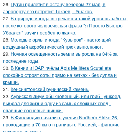
26.
Путин прилетит в астану вечером 27 мая, в
аэропорту его встретит Токаев, - Ушаков.
27.
В природе иногда встречается такой уровень заботы,
после которого человеческая фраза "я Просто Быстро
Убрался" звучит особенно жалко.
28.
Молодые орлы иногда "Кувырок" - настоящий
воздушный акробатический трюк выполняют.
29.
Ночная освещенность земли выросла на 34% за
последние годы.
30.
В Кении и ЮАР пчёлы Apis Mellifera Scutellata
спокойно строят соты прямо на ветках - без дупла и
крыши.
31.
Кенсингтонский рунический камень.
32.
Аурискальпиум обыкновенный, или гриб - ушкоед,
выбрал для жизни одну из самых сложных сред -
опавшие сосновые шишки.
33.
В Финляндии начались учения Northern Strike 26,
проходящие в 70 км от границы с Россией, - финские
сухопутные силы.