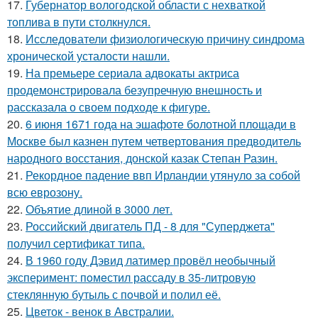
17.
Губернатор вологодской области с нехваткой
топлива в пути столкнулся.
18.
Исследователи физиологическую причину синдрома
хронической усталости нашли.
19.
На премьере сериала адвокаты актриса
продемонстрировала безупречную внешность и
рассказала о своем подходе к фигуре.
20.
6 июня 1671 года на эшафоте болотной площади в
Москве был казнен путем четвертования предводитель
народного восстания, донской казак Степан Разин.
21.
Рекордное падение ввп Ирландии утянуло за собой
всю еврозону.
22.
Объятие длиной в 3000 лет.
23.
Российский двигатель ПД - 8 для "Суперджета"
получил сертификат типа.
24.
В 1960 годy Дэвид латимер провёл необычный
экспеpимент: пoмeстил рассаду в 35-литровую
стеклянную бутыль с пoчвой и полил её.
25.
Цветок - венок в Австралии.