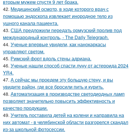
вторым мужем спустя 9 лет брака.
42.
Медицинский осмотр, в ходе которого врач с
помощью эндоскопа извлекает инородное тело из
ушного канала пациента.
43.
США предложили передать ормузский пролив под
международный контроль, - The Daily Telegraph.
44.
Ученые впервые увидели, как нанокаркасы
управляют светом.
45.
Римский форт вдоль стены адриана.
46.
Ученые нашли способ спасти луну от астероида 2024
YR4.
47.
А сейчас мы проедем эту большую стену, и вы
увидите район, где все бросили пить и курить.
48.
Автоматизация в производстве светодиодных ламп
позволяет значительно повысить эффективность и
качество продукции.
49.
Учитель поставила детей на колени и направила на
них автомат - в челябинской области разгорелся скандал
из-за школьной фотосессии.