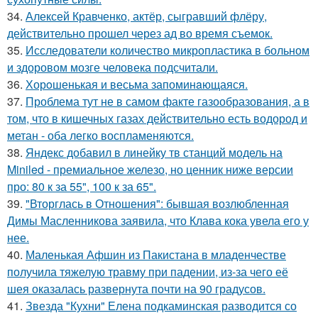
34.
Алексей Кравченко, актёр, сыгравший флёру,
действительно прошел через ад во время съемок.
35.
Исследователи количество микропластика в больном
и здоровом мозге человека подсчитали.
36.
Хорoшенькая и весьма запоминaющаяся.
37.
Проблема тут не в самом факте газообразования, а в
том, что в кишечных газах действительно есть водород и
метан - оба легко воспламеняются.
38.
Яндекс добавил в линейку тв станций модель на
Miniled - премиальное железо, но ценник ниже версии
про: 80 к за 55", 100 к за 65".
39.
"Вторглась в Отношения": бывшая возлюбленная
Димы Масленникова заявила, что Клава кока увела его у
нее.
40.
Маленькая Афшин из Пакистана в младенчестве
получила тяжелую травму при падении, из-за чего её
шея оказалась развернута почти на 90 градусов.
41.
Звезда "Кухни" Елена подкаминская разводится со