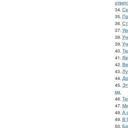
ответ
34.
Ск
35.
По
36.
Ст
37.
Ур
38.
Уч
39.
Уч
40.
Те
41.
Як
42.
Ве
43.
Лу
44.
До
45.
Эт
км.
46.
Те
47.
Ми
48.
А 
49.
В 
50.
Бр