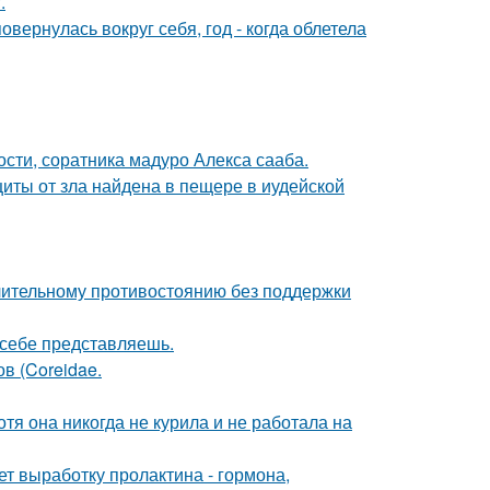
.
овернулась вокруг себя, год - когда облетела
ти, соратника мадуро Алекса сааба.
щиты от зла найдена в пещере в иудейской
длительному противостоянию без поддержки
х себе представляешь.
ов (Coreidae.
тя она никогда не курила и не работала на
ет выработку пролактина - гормона,