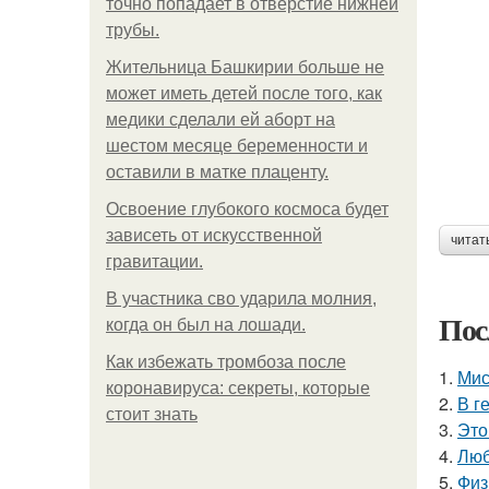
точно попадает в отверстие нижней
трубы.
Жительница Башкирии больше не
может иметь детей после того, как
медики сделали ей аборт на
шестом месяце беременности и
оставили в матке плаценту.
Освоение глубокого космоса будет
зависеть от искусственной
читат
гравитации.
В участника сво ударила молния,
Пос
когда он был на лошади.
Как избежать тромбоза после
1.
Мис
коронавируса: секреты, которые
2.
В г
стоит знать
3.
Это
4.
Люб
5.
Физ