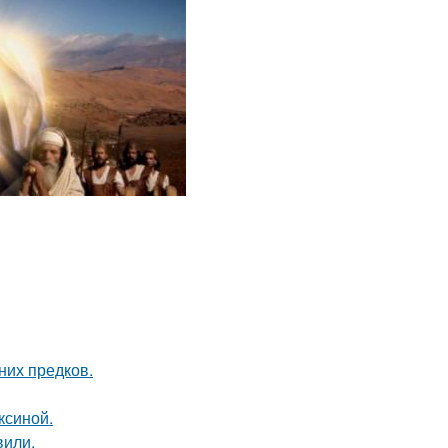
них предков.
ксиной.
вили.