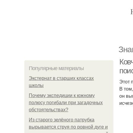
Зна
Ковч
Популярные материалы
поис
Экстернат в старших классах
Этот 
школы
В том
он выг
Почему экспедиции к южному
исчезн
полюсу погибали при загадочных
обстоятельствах?
Из старого зелёного патрубка
вырывается струя по ровной дуге и