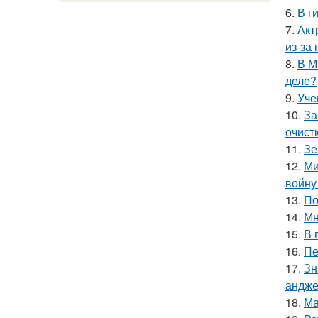
6.
В г
7.
Акт
из-за
8.
В М
деле?
9.
Уче
10.
За
очист
11.
Зе
12.
Ми
войну
13.
По
14.
Мн
15.
В 
16.
Пе
17.
Зн
андже
18.
Ма