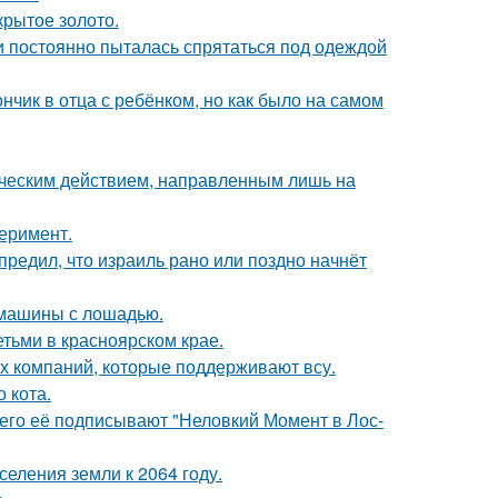
крытое золото.
 и постоянно пыталась спрятаться под одеждой
ик в отца с ребёнком, но как было на самом
ическим действием, направленным лишь на
перимент.
редил, что израиль рано или поздно начнёт
 машины с лошадью.
тьми в красноярском крае.
их компаний, которые поддерживают всу.
 кота.
его её подписывают "Неловкий Момент в Лос-
еления земли к 2064 году.