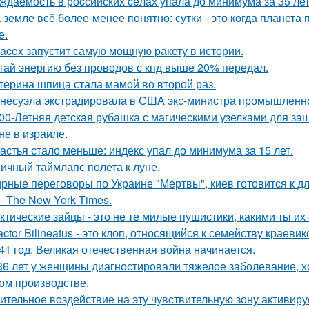
ждаемость в роcсийских cёлах упала до минимума за 35 лет
 земле всё более-менее понятно: сутки - это когда планета п
е.
acex запустит самую мощную ракету в истории.
тай энергию без проводов с кпд выше 20% передал.
терина шпица стала мамой во второй раз.
несуэла экстрадировала в США экс-министра промышленнос
00-Летняя детская рубашка с магическими узелками для за
не в израиле.
астья стало меньше: индекс упал до минимума за 15 лет.
ичный таймлапс полета к луне.
рные переговоры по Украине "Мертвы", киев готовится к 
- The New York Times.
ктические зайцы - это не те милые пушистики, какими ты и
actor Bilineatus - это клоп, относящийся к семейству краевик
41 год. Великая отечественная война начинается.
36 лет у женщины диагностировали тяжелое заболевание, хо
ом производстве.
ительное воздействие на эту чувствительную зону активиру