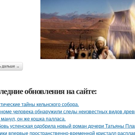
ь дальше →
ледние обновления на сайте:
тические тайны кельнского собора.
еноме человека обнаружили следы неизвестных видов древ
 манул, он же кошка палласа.
овь успенская одобрила новый роман дочери Татьяны Пла
ики впервые пространственно-временной кристалл распла