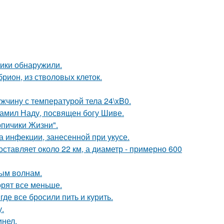
тики обнаружили.
рион, из стволовых клеток.
ужчину с температурой тела 24\xB0.
тамил Наду, посвящен богу Шиве.
рпичики Жизни".
а инфекции, занесенной при укусе.
ставляет около 22 км, а диаметр - примерно 600
ным волнам.
орят все меньше.
де все бросили пить и курить.
.
инел.