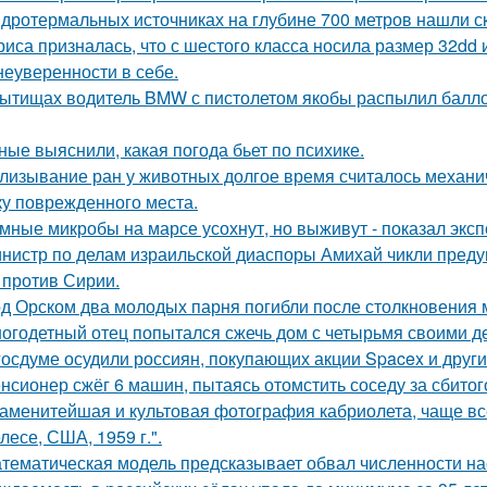
идротермальных источниках на глубине 700 метров нашли с
риса призналась, что с шестого класса носила размер 32dd
 неуверенности в себе.
ытищах водитель BMW с пистолетом якобы распылил баллонч
ные выяснили, какая погода бьет по психике.
лизывание ран у животных долгое время считалось механ
ку поврежденного места.
мные микробы на марсе усохнут, но выживут - показал экс
нистр по делам израильской диаспоры Амихай чикли предуп
 против Сирии.
д Орском два молодых парня погибли после столкновения
огодетный отец попытался сжечь дом с четырьмя своими де
госдуме осудили россиян, покупающих акции Spacex и друг
нсионер сжёг 6 машин, пытаясь отомстить соседу за сбитого
аменитейшая и культовая фотография кабриолета, чаще вс
лесе, США, 1959 г.".
тематическая модель предсказывает обвал численности нас