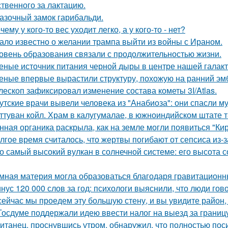
ственного за лактацию.
азочный замок гарибальди.
чему у кого-то вес уходит легко, а у кого-то - нет?
ало известно о желании трампа выйти из войны с Ираном.
овень образования связали с продолжительностью жизни.
еные источник питания черной дыры в центре нашей галак
еные впервые вырастили структуру, похожую на ранний эмб
лескоп зафиксировал изменение состава кометы 3I/Atlas.
утские врачи вывели человека из "Анабиоза": они спасли м
ттуван койл. Храм в калугумалае, в южноиндийском штате 
нная органика раскрыла, как на земле могли появиться "Ки
лгое время считалось, что жертвы погибают от сепсиса из-з
о самый высокий вулкан в солнечной системе: его высота со
мная материя могла образоваться благодаря гравитацион
нус 120 000 слов за год: психологи выяснили, что люди гов
сейчас мы проедем эту большую стену, и вы увидите район, г
Госдуме поддержали идею ввести налог на выезд за границу
итанец, проснувшись утром, обнаружил, что полностью пос