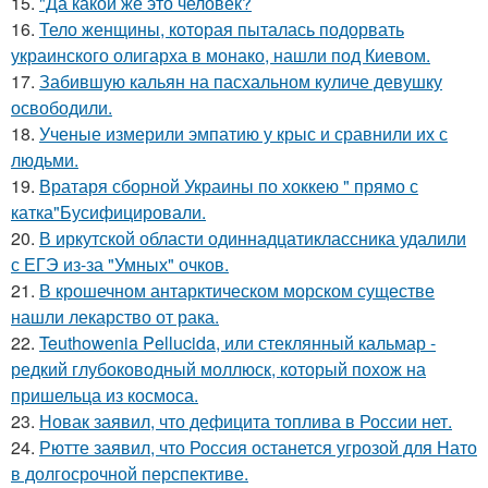
15.
"Да какой же это человек?
16.
Тело женщины, которая пыталась подорвать
украинского олигарха в монако, нашли под Киевом.
17.
Забившую кальян на пасхальном куличе девушку
освободили.
18.
Ученые измерили эмпатию у крыс и сравнили их с
людьми.
19.
Вратаря сборной Украины по хоккею " прямо с
катка"Бусифицировали.
20.
В иркутской области одиннадцатиклассника удалили
с ЕГЭ из-за "Умных" очков.
21.
В крошечном антарктическом морском существе
нашли лекарство от рака.
22.
Teuthowenia Pellucida, или стеклянный кальмар -
редкий глубоководный моллюск, который похож на
пришельца из космоса.
23.
Новак заявил, что дефицита топлива в России нет.
24.
Рютте заявил, что Россия останется угрозой для Нато
в долгосрочной перспективе.