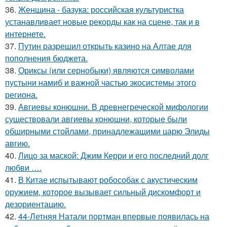
36.
Женщина - базука: российская культуристка
устанавливает новые рекорды как на сцене, так и в
интернете.
37.
Путин разрешил открыть казино на Алтае для
пополнения бюджета.
38.
Ориксы (или сернобыки) являются символами
пустыни намиб и важной частью экосистемы этого
региона.
39.
Авгиевы конюшни. В древнегреческой мифологии
существовали авгиевы конюшни, которые были
обширными стойлами, принадлежащими царю Элиды
авгию.
40.
Лицо за маской: Джим Керри и его последний долг
любви ….
41.
В Китае испытывают робособак с акустическим
оружием, которое вызывает сильный дискомфорт и
дезориентацию.
42.
44-Летняя Натали портман впервые появилась на