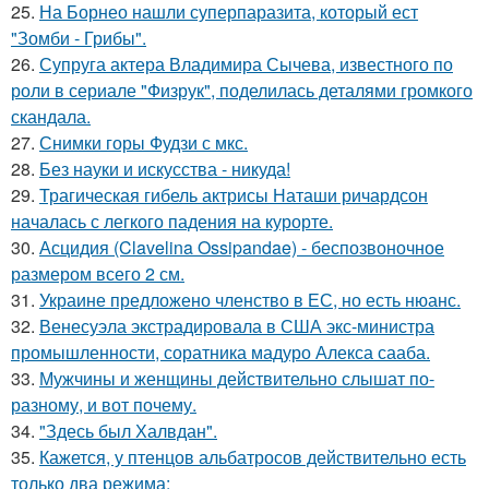
25.
На Борнео нашли суперпаразита, который ест
"Зомби - Грибы".
26.
Супруга актера Владимира Сычева, известного по
роли в сериале "Физрук", поделилась деталями громкого
скандала.
27.
Снимки горы Фудзи с мкс.
28.
Без науки и искусства - никуда!
29.
Трагическая гибель актрисы Наташи ричардсон
началась с легкого падения на курорте.
30.
Асцидия (Clavelina Ossipandae) - беспозвоночное
размером всего 2 см.
31.
Украине предложено членство в ЕС, но есть нюанс.
32.
Венесуэла экстрадировала в США экс-министра
промышленности, соратника мадуро Алекса сааба.
33.
Мужчины и женщины действительно слышат по-
разному, и вот почему.
34.
"Здесь был Халвдан".
35.
Кажется, у птенцов альбатросов действительно есть
только два режима: