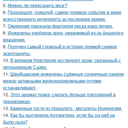
5.
Можно ли пересадить мозг?
6.
Произошло, пожалуй, самое громкое событие в мире
искусственного интеллекта за последнее время.
7.
Ожирение признали фактором риска рака легких.
8.
Инженеры изобрели дрон, невидимый из-за бешеного
вращения.
9.
Получен самый сложный в истории прямой снимок
экзопланеты.
10.
В великом Новгороде исследуют храм, связанный с
легендарным Садко.
11.
Швейцарские инженеры съёмные солнечные панели
между активными железнодорожными путями
устанавливают.
12.
Этот аромат помог сделать больше повторений в
тренировках.
13.
Каменные гости из прошлого - мегалиты Индонезии.
14.
Как бы выглядела Антарктида, если бы на ней не
было льда?