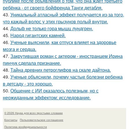
публике после объявления о том, что она ждёт третьего
ребёнка - от своего бойфренда Танги детабля.
43.
Уникальный атласный эффект получается из-за того,
что каждый волос у этих грызунов полый внутри.
44.
Дольф не только гора мышц лундгрен.
45.
Народ гигантских камней.
46.
Ученые выяснили, как отпуск влияет на здоровье
мозга и сердца.
47.
Закрутившая роман с актером - иностранцем Ирина
пинчук сделала признание.
48.
Тайна древних петроглифов на скале дайтона.
49.
Ученые объяснили, почему частые болезни ребенка
в детсаду - это хорошо.
50.
Общение с ИИ оказалось полезным, но с
неожиданным эффектом: исследование.
© 2026 Наука для всех простыми словами
Контакты
Пользовательское соглашение
Политика конфидециальности