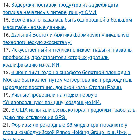
14.
Задержки поставок продуктов из-за дефицита
топлива начались в питере, пишут СМИ.
15.
Вселенная отказалась быть однородной в большом
масштабе - новые данные.
16.
Дальний Восток и Арктика формируют уникальную
технологическую экосистему.
17.
Искусственный интеллект снижает навыки: названы
профессии, представители которых утратили
квалификацию из-за ИИ.
18.
6 июня 1671 года на эшафоте болотной площади в
Москве был казнен путем четвертования предводитель
народного восстания, донской казак Степан Разин.
19.
Ученые проверили на людях первую
"Универсальную" вакцину, созданную ИИ.
20.
В США испытали связь, которая продолжит работать
даже при отключении GPS.
21.
Фбр изъяло рекордные $8 млрд в криптовалюте у
главы камбоджийской Prince Holding Group чэнь Чжи, -
Fox News.