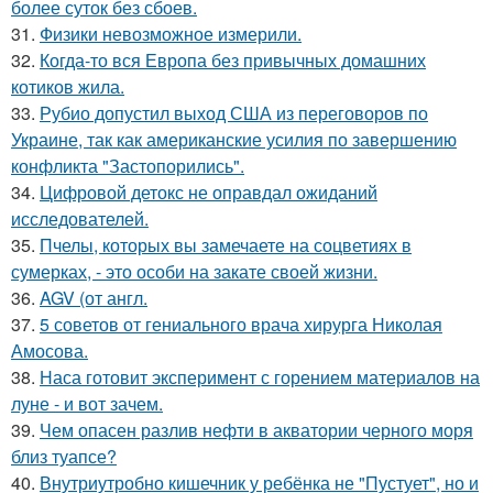
более суток без сбоев.
31.
Физики невозможное измерили.
32.
Когда-то вся Европа без привычных домашних
котиков жила.
33.
Рубио допустил выход США из переговоров по
Украине, так как американские усилия по завершению
конфликта "Застопорились".
34.
Цифровой детокс не оправдал ожиданий
исследователей.
35.
Пчелы, которых вы замечаете на соцветиях в
сумерках, - это особи на закате своей жизни.
36.
AGV (от англ.
37.
5 советов от гениального врача хирурга Николая
Амосова.
38.
Наса готовит эксперимент с горением материалов на
луне - и вот зачем.
39.
Чем опасен разлив нефти в акватории черного моря
близ туапсе?
40.
Внутриутробно кишечник у ребёнка не "Пустует", но и