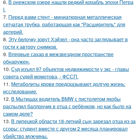
6.
В онежском озере нашли редкий корабль эпохи Петра
I.
7.
Перед вами стент - миниатюрная металлическая
сетчатая трубка, работающая как "Расширитель" для
артерий.
8.
Эту белочку зовут Хэйзел - она часто заглядывает в
гости к автору снимков.
9.
Впервые сахар в межзвездном пространстве
обнаружен.
10.
Суд изъял 97 объектов недвижимости у экс - главы
совета судей момотова, - ФССП.
11.
Метаболиты крови предсказывают долгую жизнь:
исследование.
12.
В Мытищах водитель BMW с пистолетом якобы
распылил баллончик в отца с ребёнком, но как было на
самом деле?
13.
В липецкой области 18-летний сын зарезал отца из-за
ссоры: студент вместе с другом 2 месяца планировал
убийство мужчины.