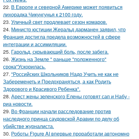
22.
В Европе и северной Америке может появиться
лихорадка Чикунгунья к 2100 году.
23.
Уличный свет продлевает сезон комаров.
24.
Министр юстиции Жеральд дарманен заявил, что
Франция достигла предела возможностей в сфере
интеграции и ассимиляции.
25.
Гарольд, скрывающий боль, после забега.
26.
Жизнь на Земле " раньше "положенного"
срока"Ускорилась.
27.
"Российских Школьников Надо Учить не как не
Забеременеть и Предохраняться, а как Родить
Здорового и Красивого Ребенка".
28.
Арест жены зеленского Елены готовят сап и Набу -
риа новости.
29.
Во Франции начали расследование против
наследного принца саудовской Аравии по делу об
убийстве журналиста.
30.
Роботы Figure AI впервые проработали автономно