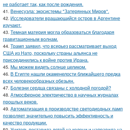
не работает так, как после рождения.
41.
Венесуэла: экосистемы "Затерянных Миров".
42.
Исследователи вращающийся остров в Аргентине
изучают.
43.
Темная материя могла образоваться благодаря
гравитационным волнам.
44.
Трамп заявил, что всерьез рассматривает выход
США из Нато, поскольку страны альянса не
присоединились к войне против Ирана.
45.
Мы можем видеть солнце целиком.
46.
В Египте нашли окаменелости ближайшего предка
всех человекообразных обезьян.
47.
Болезни сердца связаны с холодной погодой?
48.
Атмосферное электричество в научных журналах
прошлых веков.
49.
Автоматизация в производстве светодиодных ламп
позволяет значительно повысить эффективность и
качество продукции.
50.
Учитель поставила детей на колени и направила на