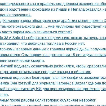
крет идеального сна в правильном дневном освещении об
дкий родственник крокодила из Индии и Непала оказался на
щения популяции.
д Калининградом обнаружен клад арабских монет времен Х
 темноте океанского дна … уже миллионы лет существует н
к часто парам нужно заниматься сексом?
fe 33 и Safe 41 собираются под миссию: пожар, патруль, сп
вак заявил, что дефицита топлива в России нет.
трономы впервые данные с границы черной дыры получили
аниматолог Сэм парния на протяжении 15 лет изучал показ
яния клинической смерти.
-Летний водитель сознательно разгонялся, чтобы сработал
стративно показывали средние пальцы в объектив.
ычный подросток благодаря тысячам селфи со знаменитос
ёмка Энн хэтэуэй для журнала Harper&; s Bazaar, где она п
тай создает систему ИИ для прогнозирования протестов, з
ения.
чему после работы болит голова: объясняет невролог.
А приступили к разработке планов возможных военных дей