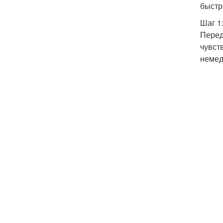
быстр
Шаг 1
Перед
чувст
немед