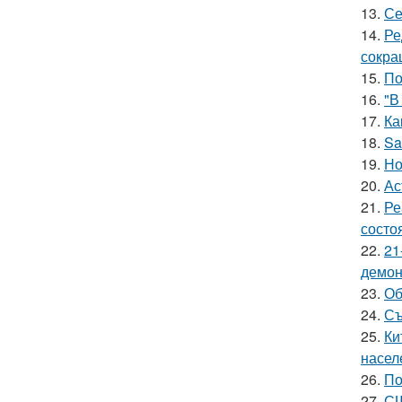
13.
Се
14.
Ре
сокра
15.
По
16.
"В
17.
Ка
18.
Sa
19.
Но
20.
Ас
21.
Ре
состо
22.
21
демон
23.
Об
24.
Съ
25.
Ки
насел
26.
По
27.
СШ