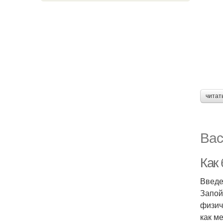
читат
Вас
Как
Введ
Запой
физич
как м