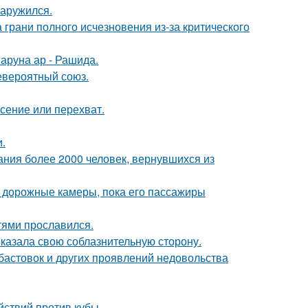
наружился.
 грани полного исчезновения из-за критического
аруна ар - Рашида.
евероятный союз.
асение или перехват.
.
ания более 2000 человек, вернувшихся из
и дорожные камеры, пока его пассажиры
тями прославился.
оказала свою соблазнительную сторону.
абастовок и других проявлений недовольства
ствий против кубы.