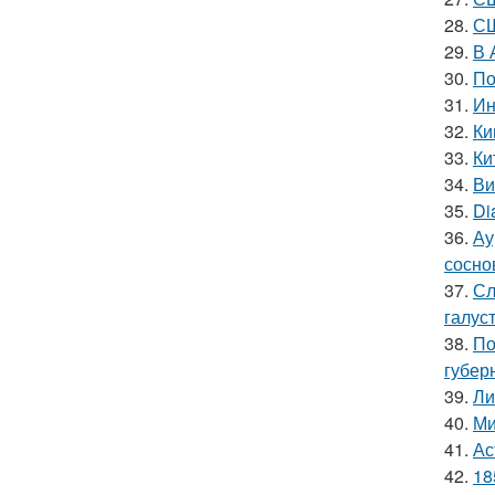
28.
СШ
29.
В 
30.
По
31.
Ин
32.
Ки
33.
Ки
34.
Ви
35.
Di
36.
Ау
сосно
37.
Сл
галус
38.
По
губер
39.
Ли
40.
Ми
41.
Ас
42.
18