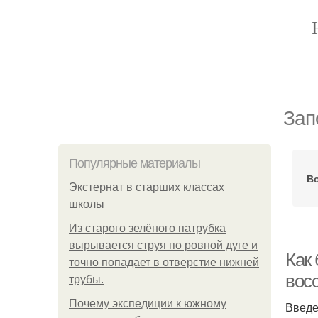
Зап
Популярные материалы
Во
Экстернат в старших классах
школы
Из старого зелёного патрубка
вырывается струя по ровной дуге и
Как
точно попадает в отверстие нижней
вос
трубы.
Почему экспедиции к южному
Введ