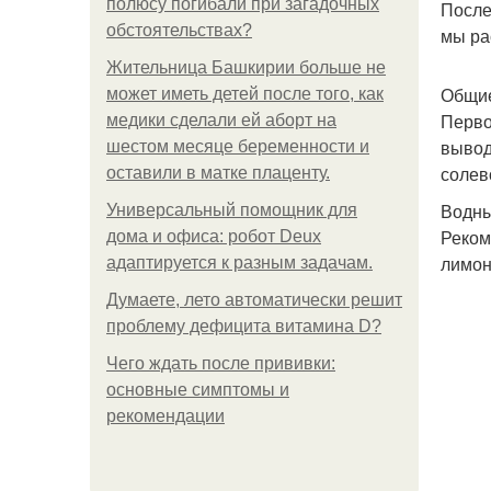
полюсу погибали при загадочных
После
обстоятельствах?
мы ра
Жительница Башкирии больше не
Общие
может иметь детей после того, как
Перво
медики сделали ей аборт на
вывод
шестом месяце беременности и
солев
оставили в матке плаценту.
Водны
Универсальный помощник для
Реком
дома и офиса: робот Deux
лимон
адаптируется к разным задачам.
Думаете, лето автоматически решит
проблему дефицита витамина D?
Чего ждать после прививки:
основные симптомы и
рекомендации