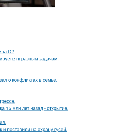
ина D?
ируется к разным задачам.
ал о конфликтах в семье.
тресса.
а 15 млн лет назад - открытие.
ия.
 и поставили на охрану гусей.