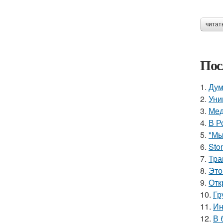
читат
Пос
1.
Дум
2.
Уни
3.
Мед
4.
В Р
5.
"Мы
6.
Sto
7.
Тра
8.
Это
9.
Отк
10.
Гр
11.
Ин
12.
В 