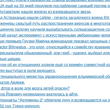
А ещё на 30 дней продлили послабление санкций против р
Антарктиде нашли железо из взорвавшихся звезд.
д Астраханью нашли саблю - гиганта загадочного воина Xiii 
женеры скрытый путь распространения вирусов в многоэт
шечную палочку научили вырабатывать солнцезащитное ср
тай начал эксперимент с искусственными эмбрионами челов
це-премьер Грузии Мамука мдинарадзе призвал западные го
actor Bilineatus - это клоп, относящийся к семейству краевик
рискальпиум обыкновенный, или гриб - ушкоед, выбрал для
вые шишки.
ухи об их отношениях ходили ещё со времён совместной ра
тян выступал в роли ведущего.
тенциального министра здравоохранения владимирской обл
натор Авдеев.
 фтор в воде для мозга детей опасен?
ла Йовович неожиданно вкатилась в айти.
тронавты "Артемиды-2" облетели луну и возвращаются на 
52 год. Город рокуолл.