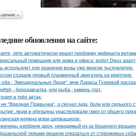
ь дальше →
ледние обновления на сайте:
аете, лето автоматически решит проблему дефицита витам
версальный помощник для дома и офиса: робот Deux адапт
ь используют для хранения воды уже многие тысячелетия.
оссии создали первый плазменный двигатель на криптоне.
 оба - Эмоциональные Люди": муж Ларисы Гузеевой рассказ
nefish - бородавчатка, или рыба - камень (лат.
гедия в трёх актах:
 не "Вредная Привычка", а сигнал зуда, боли или сильного с
рытие: люди и обезьяны унаследовали смех от общего предк
узинская княжна мэри шервашидзе.
женеры изобрели дрон, невидимый из-за бешеного вращен
бразильской тюрьме решили отказаться от сторожевых собак