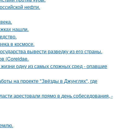
оссийской нефти.
века.
ажках нашли.
едство.
ека в космосе.
сударства вывести разведку из его страны.
ов (Coreidae.
 жизни одну из самых сложных сред - опавшие
боты на проекте "Звёзды в Джунглях", где
асти арестовали прямо в день собеседования, -
землю.