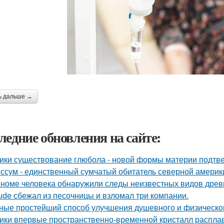
ь дальше →
ледние обновления на сайте:
ики существование глюбола - новой формы материи подтв
ссум - единственный сумчатый обитатель северной америк
еноме человека обнаружили следы неизвестных видов древ
ude сбежал из песочницы и взломал три компании.
ные простейший способ улучшения душевного и физическог
ики впервые пространственно-временной кристалл распла