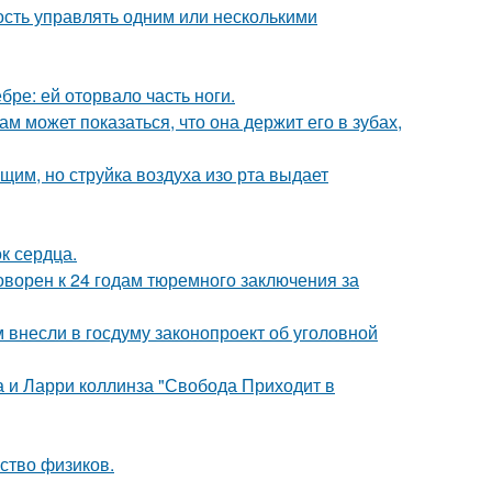
сть управлять одним или несколькими
бре: ей оторвало часть ноги.
ам может показаться, что она держит его в зубах,
им, но струйка воздуха изо рта выдает
к сердца.
ворен к 24 годам тюремного заключения за
внесли в госдуму законопроект об уголовной
а и Ларри коллинза "Свобода Приходит в
ство физиков.