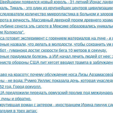
Швейцарии появился новый король - 31-летний Йонас лаув
каль. Тикаль - это один из крупнейших центров цивилизаци
следователи количество микропластика в больном и здоров
рота в вечность. Массивный дверной проем древнего храма А
глубине сенота эль сапоте в Мексике образовались уникал
ие Колокола".
са готовит эксперимент с горением материалов на луне - и 
еные назвали, что делать в молодости, чтобы сохранить ум 
бот - гуманоид достиг скорости бега 10 метров в секунду.
еные придумали болезнь, а ИИ начал лечить людей от нее: 
нистр обороны США пит хегсет вводил трампа в заблуждени
аво на красоту: почему обсуждение носа Лизы Арзамасово
ны - не вода: Румер Уиллис показала дочь, которая унасл
52 год. Город рокуолл.
А предложили передать ормузский пролив под международны
 луны и обратно.
крутившая роман с актером - иностранцем Ирина пинчук сд
агедия в трех актах: