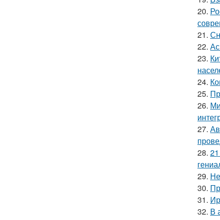
20.
Ро
совре
21.
Сн
22.
Ас
23.
Ки
насел
24.
Ко
25.
Пр
26.
Ми
интег
27.
Ав
прове
28.
21
гениа
29.
Не
30.
Пр
31.
Ир
32.
В 