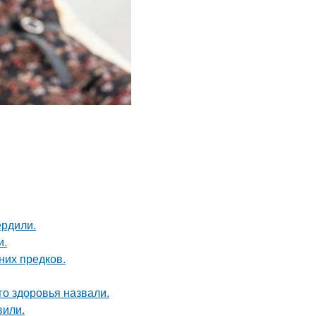
ердили.
и.
них предков.
о здоровья назвали.
вили.