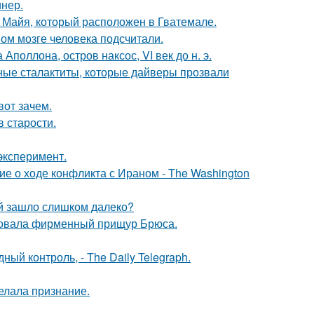
инер.
и Майя, который расположен в Гватемале.
ом мозге человека подсчитали.
поллона, остров наксос, VI век до н. э.
ьные сталактиты, которые дайверы прозвали
вот зачем.
в старости.
эксперимент.
е о ходе конфликта с Ираном - The Washington
й зашло слишком далеко?
едовала фирменный прищур Брюса.
й контроль, - The Daily Telegraph.
елала признание.