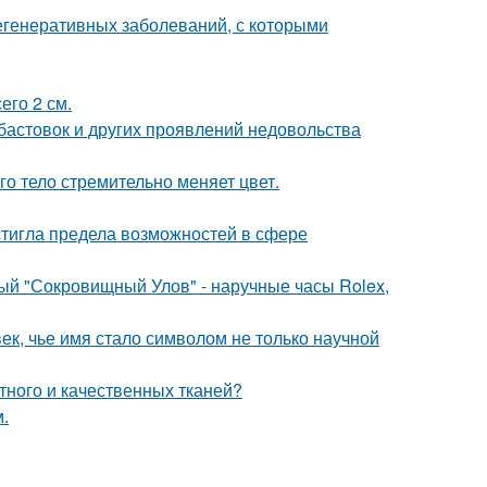
егенеративных заболеваний, с которыми
его 2 см.
абастовок и других проявлений недовольства
го тело стремительно меняет цвет.
тигла предела возможностей в сфере
ый "Сокровищный Улов" - наручные часы Rolex,
ек, чье имя стало символом не только научной
тного и качественных тканей?
.