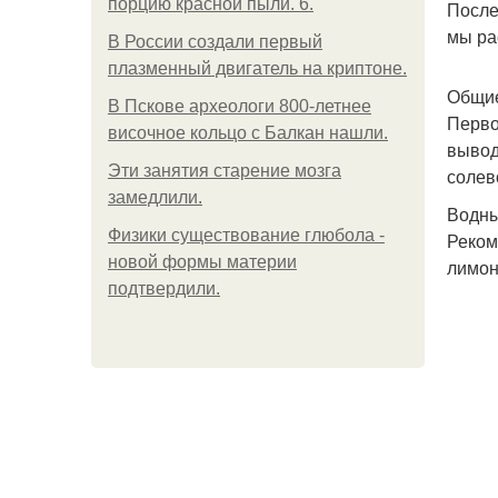
порцию красной пыли. 6.
После
мы ра
В России создали первый
плазменный двигатель на криптоне.
Общие
В Пскове археологи 800-летнее
Перво
височное кольцо с Балкан нашли.
вывод
Эти занятия старение мозга
солев
замедлили.
Водны
Физики существование глюбола -
Реком
новой формы материи
лимон
подтвердили.