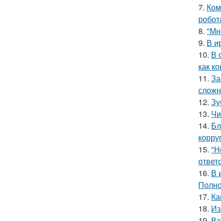
7.
Ком
робот
8.
"Мн
9.
В и
10.
В 
как ко
11.
За
сложн
12.
Зу
13.
Чи
14.
Бл
корру
15.
"Н
ответ
16.
В 
Полно
17.
Ка
18.
Из
19.
Вз