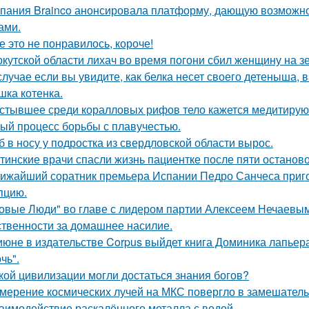
пания Brainco анонсировала платформу, дающую возможно
ами.
е это не понравилось, короче!
ркутской области лихач во время погони сбил женщину на зе
случае если вы увидите, как белка несет своего детеныша, в
шка котенка.
стывшее среди коралловых рифов тело кажется медитирующ
ый процесс борьбы с плавучестью.
б в носу у подростка из свердловской области вырос.
тинские врачи спасли жизнь пациентке после пяти останово
ижайший соратник премьера Испании Педро Санчеса приго
пцию.
овые Люди" во главе с лидером партии Алексеем Нечаевым 
ственности за домашнее насилие.
июне в издательстве Corpus выйдет книга Доминика лапьер
чь".
кой цивилизации могли достаться знания богов?
мерение космических лучей на МКС повергло в замешатель
аимодействие раскалённого металла с водой.