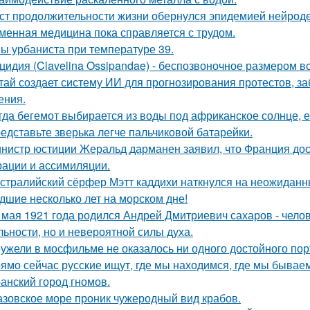
ст продолжительности жизни обернулся эпидемией нейрод
менная медицина пока справляется с трудом.
ы урбаниста при температуре 39.
цидия (Clavelina Ossipandae) - беспозвоночное размером вс
тай создает систему ИИ для прогнозирования протестов, з
ения.
гда бегемот выбирается из воды под африканское солнце, е
едставьте зверька легче пальчиковой батарейки.
нистр юстиции Жеральд дарманен заявил, что Франция дос
рации и ассимиляции.
стралийский сёрфер Мэтт каддихи наткнулся на неожиданн
дшие несколько лет на морском дне!
 мая 1921 года родился Андрей Дмитриевич сахаров - челов
льности, но и невероятной силы духа.
ужели в мосфильме не оказалось ни одного достойного пор
ямо сейчас русские ищут, где мы находимся, где мы бываем
анский город гномов.
азовское море проник чужеродный вид крабов.