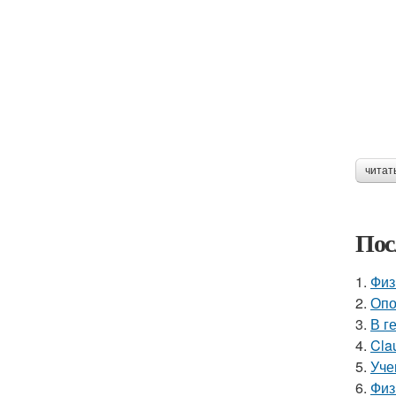
читат
Пос
1.
Физ
2.
Опо
3.
В г
4.
Cla
5.
Уче
6.
Физ