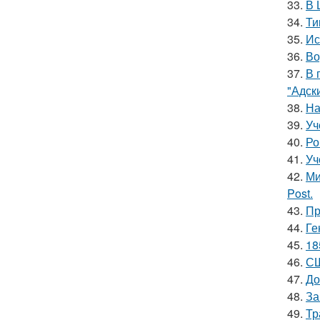
33.
В 
34.
Ти
35.
Ис
36.
Во
37.
В 
"Адск
38.
На
39.
Уч
40.
Ро
41.
Уч
42.
Ми
Post.
43.
Пр
44.
Ге
45.
18
46.
СШ
47.
До
48.
За
49.
Тр