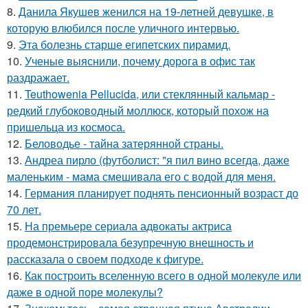
8.
Данила Якушев женился на 19-летней девушке, в
которую влюбился после уличного интервью.
9.
Эта болезнь старше египетских пирамид.
10.
Ученые выяснили, почему дорога в офис так
раздражает.
11.
Teuthowenia Pellucida, или стеклянный кальмар -
редкий глубоководный моллюск, который похож на
пришельца из космоса.
12.
Беловодье - тайна затерянной страны.
13.
Андреа пирло (футболист: "я пил вино всегда, даже
маленьким - мама смешивала его с водой для меня.
14.
Германия планирует поднять пенсионный возраст до
70 лет.
15.
На премьере сериала адвокаты актриса
продемонстрировала безупречную внешность и
рассказала о своем подходе к фигуре.
16.
Как построить вселенную всего в одной молекуле или
даже в одной поре молекулы?