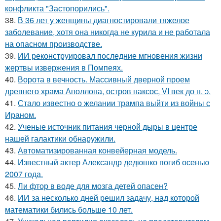
конфликта "Застопорились".
38.
В 36 лет у женщины диагностировали тяжелое
заболевание, хотя она никогда не курила и не работала
на опасном производстве.
39.
ИИ реконструировал последние мгновения жизни
жертвы извержения в Помпеях.
40.
Ворота в вечность. Массивный дверной проем
древнего храма Аполлона, остров наксос, VI век до н. э.
41.
Стало известно о желании трампа выйти из войны с
Ираном.
42.
Ученые источник питания черной дыры в центре
нашей галактики обнаружили.
43.
Автоматизированная конвейерная модель.
44.
Известный актер Александр дедюшко погиб осенью
2007 года.
45.
Ли фтор в воде для мозга детей опасен?
46.
ИИ за несколько дней решил задачу, над которой
математики бились больше 10 лет.