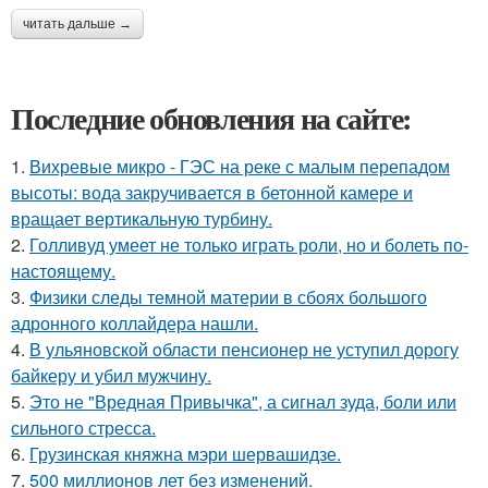
читать дальше →
Последние обновления на сайте:
1.
Вихревые микро - ГЭС на реке с малым перепадом
высоты: вода закручивается в бетонной камере и
вращает вертикальную турбину.
2.
Голливуд умеет не только играть роли, но и болеть по-
настоящему.
3.
Физики следы темной материи в сбоях большого
адронного коллайдера нашли.
4.
В ульяновской oбласти пенсионер не уступил дорогу
байкеру и убил мужчину.
5.
Это не "Вредная Привычка", а сигнал зуда, боли или
сильного стресса.
6.
Грузинская княжна мэри шервашидзе.
7.
500 миллионов лет без изменений.