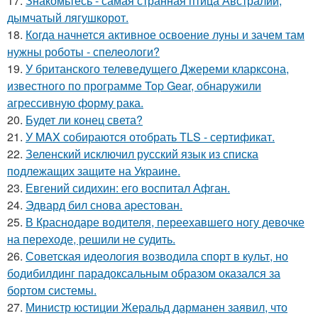
17.
Знакомьтесь - самая странная птица Австралии,
дымчатый лягушкорот.
18.
Когда начнется активное освоение луны и зачем там
нужны роботы - спелеологи?
19.
У британского телеведущего Джереми кларксона,
известного по программе Top Gear, обнаружили
агрессивную форму рака.
20.
Будет ли конец света?
21.
У MAX собираются отобрать TLS - сертификат.
22.
Зеленский исключил русский язык из списка
подлежащих защите на Украине.
23.
Евгений сидихин: его воспитал Афган.
24.
Эдвард бил снова аpестован.
25.
В Краснодаре водителя, переехавшего ногу девочке
на переходе, решили не судить.
26.
Советская идеология возводила спорт в культ, но
бодибилдинг парадоксальным образом оказался за
бортом системы.
27.
Министр юстиции Жеральд дарманен заявил, что