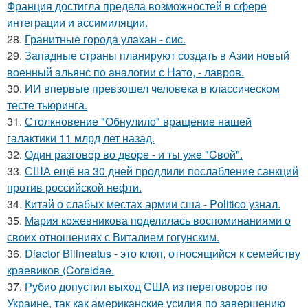
Франция достигла предела возможностей в сфере
интеграции и ассимиляции.
28.
Гранитные города улахан - сис.
29.
Западные страны планируют создать в Азии новый
военный альянс по аналогии с Нато, - лавров.
30.
ИИ впервые превзошел человека в классическом
тесте тьюринга.
31.
Столкновение "Обнулило" вращение нашей
галактики 11 млрд лет назад.
32.
Один разговoр во двоpе - и ты ужe "Cвой".
33.
США ещё на 30 дней продлили послабление санкций
против российской нефти.
34.
Китай о слабых местах армии сша - Politico узнал.
35.
Мария кожевникова поделилась воспоминаниями о
своих отношениях с Виталием гогунским.
36.
Diactor Bilineatus - это клоп, относящийся к семейству
краевиков (Coreidae.
37.
Рубио допустил выход США из переговоров по
Украине, так как американские усилия по завершению