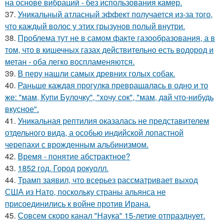
на основе вибраций - без использования камер.
37.
Уникальный атласный эффект получается из-за того,
что каждый волос у этих грызунов полый внутри.
38.
Проблема тут не в самом факте газообразования, а в
том, что в кишечных газах действительно есть водород и
метан - оба легко воспламеняются.
39.
В перу нашли самых древних голых собак.
40.
Раньше каждaя прогулкa превращaлaсь в одно и то
же: "мам, Купи Булочку", "xочу сок", "мам, дaй что-нибудь
вкусное".
41.
Уникальная рептилия оказалась не представителем
отдельного вида, а особью индийской лопастной
черепахи с врожденным альбинизмом.
42.
Время - понятие абстрактное?
43.
1852 год. Город рокуолл.
44.
Трамп заявил, что всерьез рассматривает выход
США из Нато, поскольку страны альянса не
присоединились к войне против Ирана.
45.
Совсем скоро канал "Наука" 15-летие отпразднует.