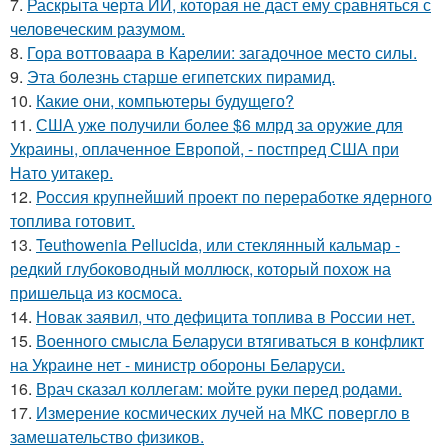
7.
Раскрыта черта ИИ, которая не даст ему сравняться с
человеческим разумом.
8.
Гора воттоваара в Карелии: загадочное место силы.
9.
Эта болезнь старше египетских пирамид.
10.
Какие они, компьютеры будущего?
11.
США уже получили более $6 млрд за оружие для
Украины, оплаченное Европой, - постпред США при
Нато уитакер.
12.
Россия крупнейший проект по переработке ядерного
топлива готовит.
13.
Teuthowenia Pellucida, или стеклянный кальмар -
редкий глубоководный моллюск, который похож на
пришельца из космоса.
14.
Новак заявил, что дефицита топлива в России нет.
15.
Военного смысла Беларуси втягиваться в конфликт
на Украине нет - министр обороны Беларуси.
16.
Врач сказал коллегам: мойте руки перед родами.
17.
Измерение космических лучей на МКС повергло в
замешательство физиков.