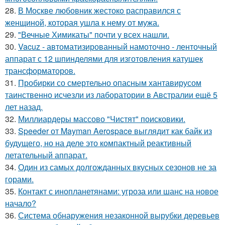
28.
В Москве любовник жестокo расправился с
женщиной, которая ушла к нему от мужа.
29.
"Вечные Химикаты" почти у всех нашли.
30.
Vacuz - автоматизированный намоточно - ленточный
аппарат с 12 шпинделями для изготовления катушек
трансформаторов.
31.
Пробирки со смертельно опасным хантавирусом
таинственно исчезли из лаборатории в Австралии ещё 5
лет назад.
32.
Миллиардеры массово "Чистят" поисковики.
33.
Speeder от Mayman Aerospace выглядит как байк из
будущего, но на деле это компактный реактивный
летательный аппарат.
34.
Один из самых долгожданных вкусных сезонов не за
горами.
35.
Контакт с инопланетянами: угроза или шанс на новое
начало?
36.
Система обнаружения незаконной вырубки деревьев