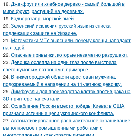
18.
Джекфрут или хлебное дерево - самый большой в
мире фрукт, растущий на деревьях.
19.
Кадборозавр: морской змей.
20.
Зеленский исключил русский язык из списка
подлежащих защите на Украине.
21.
Математики МГУ выяснили, почему клещи нападают
на людей.
22.
Опасные привычки, которые незаметно разрушают.
23.
Девочка ослепла на один глаз после выстрела
светошумовым патроном в приморье.
24.
В нижегородской области арестован мужчина,
подозреваемый в нападении на 11-летнюю девочку.
25.
Лимфоузлы для производства клеток против рака на
3D-принтере напечатали.
26.
Ослабление России вместо победы Киева: в США
признали истинные цели украинского конфликта.
27.
Автоматизированное распылительное окрашивание,
выполняемое промышленными роботами с
многосопловыми краскораспылителями.