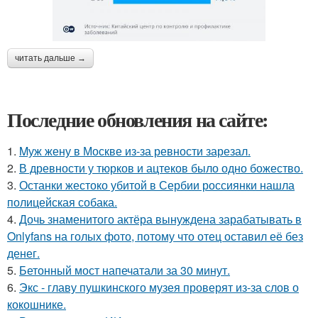
читать дальше →
Последние обновления на сайте:
1.
Mуж жену в Москве из-за ревности зарезал.
2.
В древности у тюрков и ацтеков было одно божество.
3.
Останки жестоко убитой в Сербии россиянки нашла
полицейская собака.
4.
Дочь знаменитого актёра вынуждена зарабатывать в
Onlyfans на голых фото, потому что отец оставил её без
денег.
5.
Бетонный мост напечатали за 30 минут.
6.
Экс - главу пушкинского музея проверят из-за слов о
кокошнике.