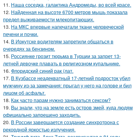
11.
Наша соседка, галактика Андромеды, во всей красе.
12.
Найденная на высоте 6700 метров мышь показала
предел выживаемости млекопитающих.
13.
На МКС впервые напечатали ткани человеческой
печени и почки.
14.
В Иркутске водителям запретили общаться в
очередях за бензином.
15.
Россиянке грозит тюрьма в Турции за запрет 13-
летней девочке плавать в религиозном купальнике.
16.
Флоридский синий рак (лат.
17.
В Кузбассе неадекватный 17-летний подросток убил
мужчину из-за замечания: прыгал у него на голове и бил
лицом об асфальт.
18.
Как часто парам нужно заниматься сексом?
19.
Вы знали, что на земле есть остров змей, куда людям
официально запрещено заходить.
20.
В России завершается создание синхротрона с
рекордной яркостью излучения.
21.
Триумф тита. Арка Тита, воздвигнутая в 81 году