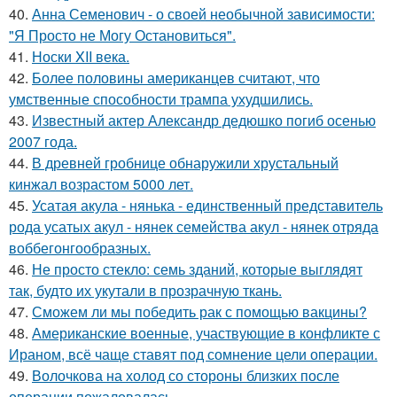
40.
Анна Семенович - о своей необычной зависимости:
"Я Просто не Могу Остановиться".
41.
Носки XII века.
42.
Более половины американцев считают, что
умственные способности трампа ухудшились.
43.
Известный актер Александр дедюшко погиб осенью
2007 года.
44.
В древней гробнице обнаружили хрустальный
кинжал возрастом 5000 лет.
45.
Усатая акула - нянька - единственный представитель
рода усатых акул - нянек семейства акул - нянек отряда
воббегонгообразных.
46.
Не просто стекло: семь зданий, которые выглядят
так, будто их укутали в прозрачную ткань.
47.
Сможем ли мы победить рак с помощью вакцины?
48.
Американские военные, участвующие в конфликте с
Ираном, всё чаще ставят под сомнение цели операции.
49.
Волочкова на холод со стороны близких после
операции пожаловалась.