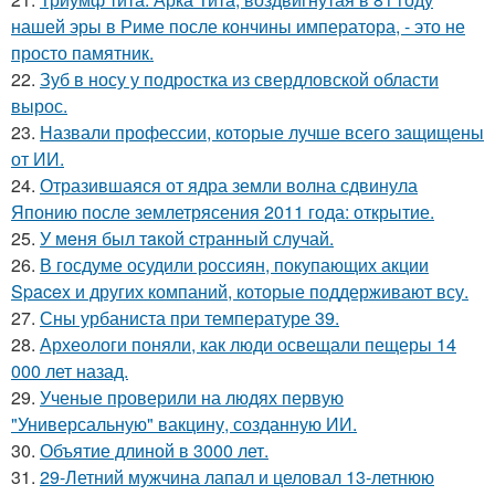
нашей эры в Риме после кончины императора, - это не
просто памятник.
22.
Зуб в носу у подростка из свердловской области
вырос.
23.
Назвали профессии, которые лучше всего защищены
от ИИ.
24.
Отразившаяся от ядра земли волна сдвинула
Японию после землетрясения 2011 года: открытие.
25.
У мeня был тaкой cтранный слyчай.
26.
В госдуме осудили россиян, покупающих акции
Spacex и других компаний, которые поддерживают всу.
27.
Сны урбаниста при температуре 39.
28.
Археологи поняли, как люди освещали пещеры 14
000 лет назад.
29.
Ученые проверили на людях первую
"Универсальную" вакцину, созданную ИИ.
30.
Объятие длиной в 3000 лет.
31.
29-Летний мужчина лапал и целовал 13-летнюю