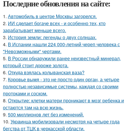
Последние обновления на сайте:
1.
Автомобиль в центре Москвы загорелся.
2.
ИИ сделает богаче всех - и особенно тех, кто
зарабатывает меньше всего.
3.
История земли: легенды о двух солнцах.
4.
В Испании нашли 224 000-летний череп человека с
"Невозможными" чертами.
5.
В России обнаружили ранее неизвестный минерал,
который стоит дороже золота.
6.
Откуда взялась колыванская ваза?
7.
Коровье вымя - это не просто один орган, а четыре
полностью независимые системы, каждая со своими
протоками и соском.
8.
Открытие: клетки матери проникают в мозг ребенка и
остаются там на всю жизнь.
9.
500 миллионов лет без изменений.
10.
Укpaинца мобилизовали несмотря на четыре года
бегства от ТЦК в черкасской области.