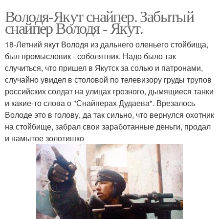
Володя-Якут снайпер. Забытый
снайпер Володя - Якут.
18-Летний якут Володя из дальнего оленьего стойбища,
был промысловик - соболятник. Надо было так
случиться, что пришел в Якутск за солью и патронами,
случайно увидел в столовой по телевизору груды трупов
российских солдат на улицах грозного, дымящиеся танки
и какие-то слова о "Снайперах Дудаева". Врезалось
Володе это в голову, да так сильно, что вернулся охотник
на стойбище, забрал свои заработанные деньги, продал
и намытое золотишко