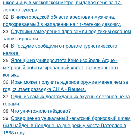
школьницу в московском метро, выдавая себя за 17-
летнего зумера.
32.
В нижегородской области арестован мужчина,
подозреваемый в нападении на 11-летнюю девочку.
33.
Спутники замедление ядра земли под тихим океаном
зафиксировали.
34.
В Госдуме сообщили о провале туристического
налога.
35.
Японцы из университета Кейо изобрели Arque -
метровый роботизированный хвост, как у морского
конька.
36.
Иран может получить ядерное оружие менее чем за
год, считает разведка США - Reuters.
37.
Один из самых долгожданных вкусных сезонов не за
горами.
38.
Что уничтожило гнёздово?
39.
Совершенно уникальный кельтский бронзовый шлем
был найден в Лондоне на дне реки у моста Ватерлоо в
1868 году.