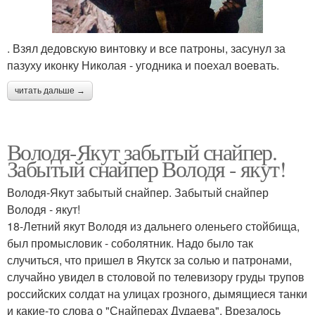
. Взял дедовскую винтовку и все патроны, засунул за
пазуху иконку Николая - угодника и поехал воевать.
читать дальше →
Володя-Якут забытый снайпер.
Забытый снайпер Володя - якут!
Володя-Якут забытый снайпер. Забытый снайпер
Володя - якут!
18-Летний якут Володя из дальнего оленьего стойбища,
был промысловик - соболятник. Надо было так
случиться, что пришел в Якутск за солью и патронами,
случайно увидел в столовой по телевизору груды трупов
российских солдат на улицах грозного, дымящиеся танки
и какие-то слова о "Снайперах Дудаева". Врезалось