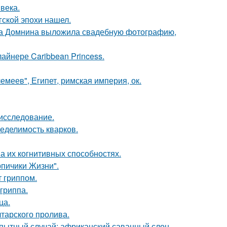
века.
гской эпохи нашел.
на Домнина выложила свадебную фотографию,
айнере Caribbean Princess.
меев", Египет, римская империя, ок.
 исследование.
еделимость кварков.
а их когнитивных способностях.
рпичики Жизни".
 гриппом.
гриппа.
ца.
тарского пролива.
пытный случай: африканский саванный слон