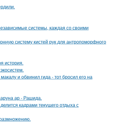
ердили.
 независимые системы, каждая со своими
онную систему кистей рук для антропоморфного
оя история.
 экосистем.
акалу и обвинил гида - тот бросил его на
аруна ар - Рашида.
 делится кадрами текущего отдыха с
к размножению.