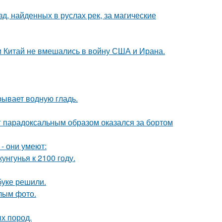
, найденных в руслах рек, за магические
 и Китай не вмешались в войну США и Ирана.
рывает водную гладь.
нг парадоксальным образом оказался за бортом
- они умеют:
нгунья к 2100 году.
буке решили.
лым фото.
х пород.