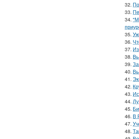
32.
По
33.
Пе
34.
"М
приур
35.
Уж
36.
Чт
37.
Из
38.
Bы
39.
За
40.
Вы
41.
Эк
42.
Кр
43.
Ис
44.
Лу
45.
Би
46.
В 
47.
Уч
48.
Та
49.
Во