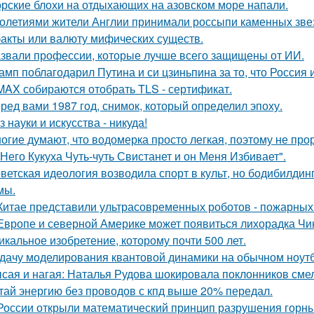
рские блохи на отдыхающих на азовском море напали.
олетиями жители Англии принимали россыпи каменных звезд
акты или валюту мифических существ.
звали профессии, которые лучше всего защищены от ИИ.
амп поблагодарил Путина и си цзиньпина за то, что Россия
MAX собираются отобрать TLS - сертификат.
ред вами 1987 год, снимок, который определил эпоху.
з науки и искусства - никуда!
огие думают, что водомерка просто легкая, поэтому не про
 Него Кукуха Чуть-чуть Свистанет и он Меня Избивает".
ветская идеология возводила спорт в культ, но бодибилди
мы.
Китае представили ультрасовременных роботов - пожарных 
Европе и северной Америке может появиться лихорадка Чику
икальное изобретение, которому почти 500 лет.
дачу моделирования квантовой динамики на обычном ноут
сая и нагая: Наталья Рудова шокировала поклонников сме
тай энергию без проводов с кпд выше 20% передал.
России открыли математический принцип разрушения горны