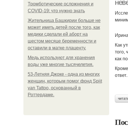
нев
Тромботические осложнения и
COVID-19: что нужно знать
Иссле
миним
Жительница Башкирии больше не
может иметь детей после того, как
медики сделали ей аборт на
Ирина
шестом месяце беременности и
Как у
оставили в матке плаценту.
того,
Медь используют для хранения
как п
воды уже многие тысячелетия.
Кроме
53-Летняя Джоке - одна из многих
ответ.
женщин, которым помог фонд Spijt
van Tattoo, основанный в
Роттердаме.
читат
Пос