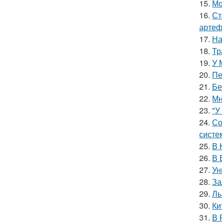
15.
Мо
16.
Ст
артеф
17.
На
18.
Тр
19.
У 
20.
Пе
21.
Бе
22.
Мн
23.
"У
24.
Со
систе
25.
В 
26.
В 
27.
Ун
28.
За
29.
Лы
30.
Ки
31.
В 