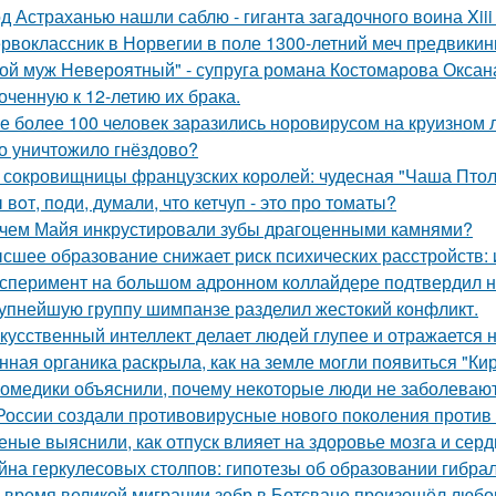
д Астраханью нашли саблю - гиганта загадочного воина Xiii 
рвоклассник в Норвегии в поле 1300-летний меч предвикин
ой муж Невероятный" - супруга романа Костомарова Окса
оченную к 12-летию их брака.
е более 100 человек заразились норовирусом на круизном л
о уничтожило гнёздово?
 сокровищницы французских королей: чудесная "Чаша Птоле
 вoт, пoди, думали, что кетчуп - это про томаты?
чем Майя инкрустировали зубы драгоценными камнями?
сшее образование снижает риск психических расстройств:
сперимент на большом адронном коллайдере подтвердил н
упнейшую группу шимпанзе разделил жестокий конфликт.
кусственный интеллект делает людей глупее и отражается н
нная органика раскрыла, как на земле могли появиться "Ки
омедики объяснили, почему некоторые люди не заболевают
России создали противовирусные нового поколения против 
еные выяснили, как отпуск влияет на здоровье мозга и серд
йна геркулесовых столпов: гипотезы об образовании гибрал
 время великой миграции зебр в Ботсване произошёл любо