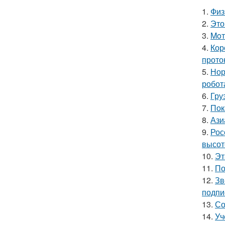
1.
Физ
2.
Это
3.
Moт
4.
Кор
прото
5.
Нор
робот
6.
Гру
7.
Пок
8.
Ази
9.
Рос
высот
10.
Эт
11.
По
12.
Зв
подпи
13.
Со
14.
Уч