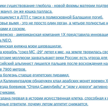
ики существование глюбола - новой формы материи подтв
 манул, он же кошка палласа.
оциклист в ДТП с такси в подмосковной Балашихе погиб.
овье вымя - это не просто один орган, а четыре полностью
ками и соском.
вежско - американская компания 1X представила инноваци
а NEO.
зинская княжна мэри шервашидзе.
а корабль "союз МС -29" летел к мкс, на земле творилась св
атские моллюски захватывают реки России: есть угроза для
сийский альпинист лишился пальцев после восхождения на м
е 7900 метров.
а болезнь старше египетских пирамид.
д Калининградом обнаружен клад арабских монет времен Х
езда боевиков "Отряд Самоубийц" и "дом у дороги" активно
счиками.
здана первая в истории искусственная клетка, способная 
еные ответили, почему летом аппетит снижается.