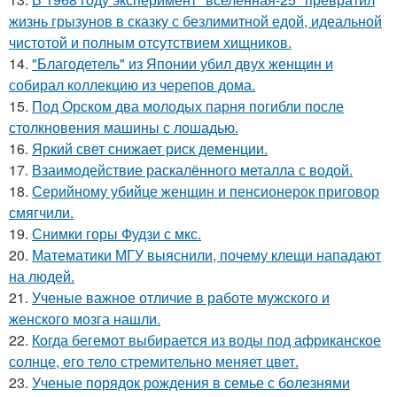
жизнь грызунов в сказку с безлимитной едой, идеальной
чистотой и полным отсутствием хищников.
14.
"Благодетель" из Японии убил двух женщин и
собирал коллекцию из черепов дома.
15.
Под Орском два молодых парня погибли после
столкновения машины с лошадью.
16.
Яркий свет снижает риск деменции.
17.
Взаимодействие раскалённого металла с водой.
18.
Серийному убийце женщин и пенсионерок приговор
смягчили.
19.
Снимки горы Фудзи с мкс.
20.
Математики МГУ выяснили, почему клещи нападают
на людей.
21.
Ученые важное отличие в работе мужского и
женского мозга нашли.
22.
Когда бегемот выбирается из воды под африканское
солнце, его тело стремительно меняет цвет.
23.
Ученые порядок рождения в семье с болезнями