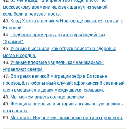
московскому времени человек шагнул из земной
колыбели в неизвестность.
43.
Клад X века в великом Новгороде оказался связан с
Европой.
44.
Подборка примеров архитектуры индийских
"Храмов".
45.
Ученые выяснили, как отпуск влияет на здоровье
мозга и сердца.
46.
Ученые впервые увидели, как нанокаркасы
управляют светом.
47.
Во время великой миграции зебр в Ботсване
произошёл любопытный случай: африканский саванный
слон вмешался в драку между двумя самцами.
48.
Мы можем видеть солнце целиком.
49.
Женщина впервые в истории англиканскую церковь
возглавила.
50.
Мегалиты Индонезии - каменные гости из прошлого.