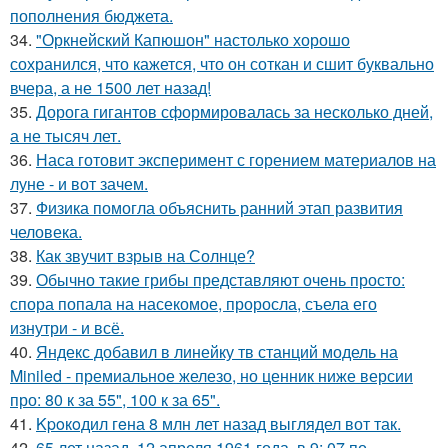
пополнения бюджета.
34.
"Оркнейский Капюшон" настолько хорошо
сохранился, что кажется, что он соткан и сшит буквально
вчера, а не 1500 лет назад!
35.
Дорога гигантов сформировалась за несколько дней,
а не тысяч лет.
36.
Наса готовит эксперимент с горением материалов на
луне - и вот зачем.
37.
Физика помогла объяснить ранний этап развития
человека.
38.
Как звучит взрыв на Солнце?
39.
Обычно такие грибы представляют очень просто:
спора попала на насекомое, проросла, съела его
изнутри - и всё.
40.
Яндекс добавил в линейку тв станций модель на
Miniled - премиальное железо, но ценник ниже версии
про: 80 к за 55", 100 к за 65".
41.
Kpoкoдил гeна 8 млн лет назад выглядел вот так.
42.
65 лет назад, 12 апреля 1961 года, в 9: 07 по