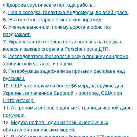
Фёдорова спустя всего полгода работы.
4.
Наша соседка, галактика Андромеды, во всей красе.
5.
Эта болезнь старше египетских пирамид.
6.
Ученые выяснили, почему дорога в офис так
раздражает.
7.
Украинская тиктокерша пожаловалась на гвоздь в
колесе и заживо сгорела в Porsche после ДТП.
8.
Исследователи физиологическую причину синдрома
хронической усталости нашли.
9.
Петербуржца задержали за призыв к расправе над
русскими.
10.
США уже получили более $6 млрд за оружие для
Украины, оплаченное Европой, - постпред США при
Нато уитакер.
11.
Астрономы впервые данные с границы черной дыры
получили.
12.
Медуза цефея - один из самых необычных
обитателей тропических морей.
13.
В 1968 году эксперимент "вселенная-25" превратил