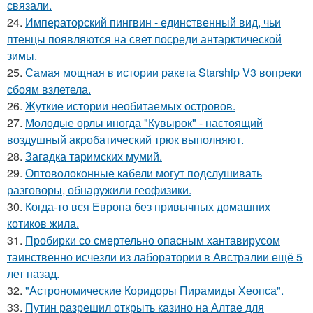
связали.
24.
Императорский пингвин - единственный вид, чьи
птенцы появляются на свет посреди антарктической
зимы.
25.
Самая мощная в истории ракета Starship V3 вопреки
сбоям взлетела.
26.
Жуткие истории необитаемых островов.
27.
Молодые орлы иногда "Кувырок" - настоящий
воздушный акробатический трюк выполняют.
28.
Загадка таримских мумий.
29.
Оптоволоконные кабели могут подслушивать
разговоры, обнаружили геофизики.
30.
Когда-то вся Европа без привычных домашних
котиков жила.
31.
Пробирки со смертельно опасным хантавирусом
таинственно исчезли из лаборатории в Австралии ещё 5
лет назад.
32.
"Астрономические Коридоры Пирамиды Хеопса".
33.
Путин разрешил открыть казино на Алтае для