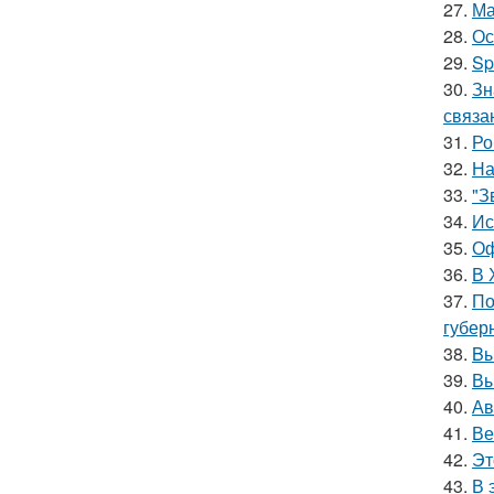
27.
Ма
28.
Ос
29.
Sp
30.
Зн
связа
31.
Ро
32.
На
33.
"З
34.
Ис
35.
Оф
36.
В 
37.
По
губер
38.
Bы
39.
Вы
40.
Ав
41.
Ве
42.
Эт
43.
В 