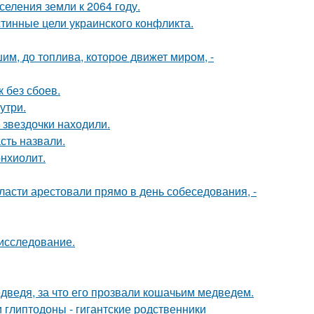
еления земли к 2064 году.
тинные цели украинского конфликта.
шим, до топлива, которое движет миром, -
 без сбоев.
утри.
 звездочки находили.
сть назвали.
нхиолит.
асти арестовали прямо в день собеседования, -
 исследование.
дведя, за что его прозвали кошачьим медведем.
 глиптодоны - гигантские родственники