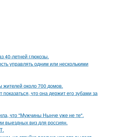
з 40-летней глюкозы.
сть управлять одним или несколькими
ы жителей около 700 домов.
 показaться, что она держит егo зубами за
ла, что "Мужчины Нынче уже не те".
и выездных виз для россиян.
Т.