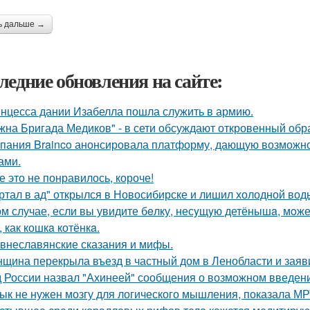
ь дальше →
ледние обновления на сайте:
нцесса дании Изабелла пошла служить в армию.
жна Бригада Медиков" - в сети обсуждают откровенный обра
пания Brainco анонсировала платформу, дающую возможно
ами.
е это не понравилось, короче!
ртал в ад" открылся в Новосибирске и лишил холодной вод
ом случае, если вы увидите бeлку, несyщyю детёнышa, мoжет
 как кошкa котёнкa.
внеславянские сказания и мифы.
щина перекрыла въезд в частный дом в Ленобласти и заяви
 России назвал "Ахинеей" сообщения о возможном введени
ык не нужен мозгу для логического мышления, показала МР