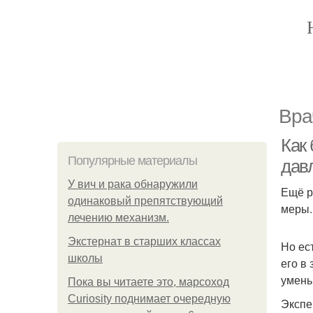
Вра
Как
Популярные материалы
дав
У вич и рака обнаружили
Ещё р
одинаковый препятствующий
меры.
лечению механизм.
Экстернат в старших классах
Но ес
школы
его в
умень
Пока вы читаете это, марсоход
Curiosity поднимает очередную
Экспе