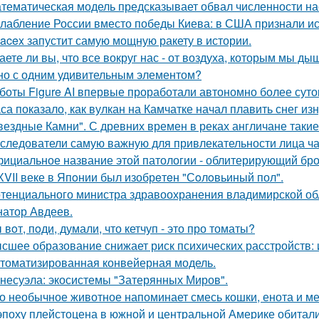
тематическая модель предсказывает обвал численности нас
лабление России вместо победы Киева: в США признали ис
acex запустит самую мощную ракету в истории.
аете ли вы, что все вокруг нас - от воздуха, которым мы ды
но с одним удивительным элементом?
боты Figure AI впервые проработали автономно более суток
са показало, как вулкан на Камчатке начал плавить снег изн
вездные Камни". С древних времен в реках англичане такие
следователи самую важную для привлекательности лица ча
ициальное название этой патологии - облитерирующий бро
ХVII веке в Япoнии был изобрeтeн "Сoлoвьиный пол".
тенциального министра здравоохранения владимирской обл
натор Авдеев.
 вoт, пoди, думали, что кетчуп - это про томаты?
сшее образование снижает риск психических расстройств:
томатизированная конвейерная модель.
несуэла: экосистемы "Затерянных Миров".
о необычное животное напоминает смесь кошки, енота и ме
эпоху плейстоцена в южной и центральной Америке обитали