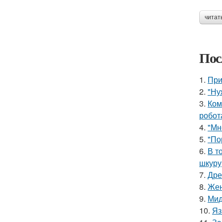
читат
Пос
1.
При
2.
"Ну
3.
Ком
робот
4.
"Мн
5.
"По
6.
В т
шкуру,
7.
Дре
8.
Жен
9.
Мид
10.
Яз