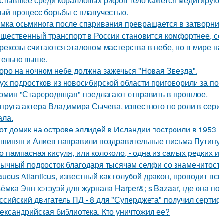
стывшее среди коралловых рифов тело кажется медитирующ
ый процесс борьбы с плавучестью.
мка осьминога после спаривания превращается в затворни
щественный транспорт в России становится комфортнее, с
рекозы считаются эталоном мастерства в небе, но в мире н
тельно выше.
оро на ночном небе должна зажечься "Новая Звезда".
ух подростков из новосибирской области приговорили за п
рмин "Старородящая" предлагают отправить в прошлое.
пруга актера Владимира Сычева, известного по роли в сери
ала.
от домик на острове эллидей в Исландии построили в 1953 
шинян и Алиев направили поздравительные письма Путину 
о пампасная кисуля, или колоколо, - одна из самых редких
ычный подросток благодаря тысячам селфи со знаменитос
aucus Atlanticus, известный как голубой дракон, проводит в
ёмка Энн хэтэуэй для журнала Harper&; s Bazaar, где она п
ссийский двигатель ПД - 8 для "Суперджета" получил серти
ександрийская библиотека. Кто уничтожил ее?