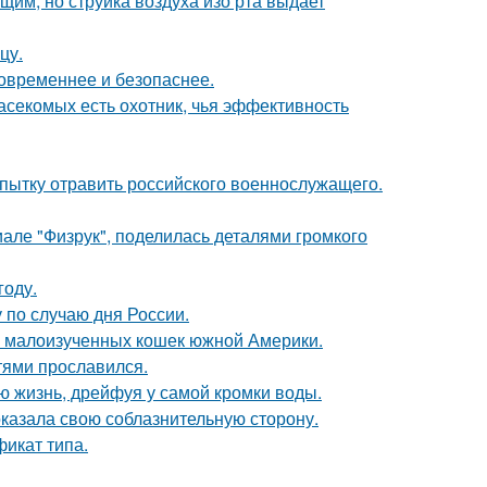
им, но струйка воздуха изо рта выдает
цу.
овременнее и безопаснее.
асекомых есть охотник, чья эффективность
опытку отравить российского военнослужащего.
але "Физрук", поделилась деталями громкого
году.
по случаю дня России.
 и малоизученных кошек южной Америки.
тями прославился.
сю жизнь, дрейфуя у самой кромки воды.
оказала свою соблазнительную сторону.
фикат типа.