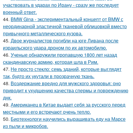
участвовать в ударах по Ирану - сразу же последует
военный ответ.
44.
BMW Gina - экспериментальный концепт от BMW с
неординарной эластичной тканевой облицовкой вместо
привычного металлического кузова.
45.
Двое журналистов погибли на юге Ливана после
израильского удара дроном по их автомобилю.
46.
Ученые обнаружили пропавшую 1800 лет назад
скандинавскую армию, которая шла в Рим.
47.
Не просто стекло: семь зданий, которые выглядят
так, будто их укутали в прозрачную ткань.
48.
Воздержание вредно для мужского здоровья: оно
приводит к ухудшению качества спермы и повреждению
днк.
49.
Американец в Китае выдает себя за русского перед
местными и его встречают очень тепло.
50.
Биотехнологи научились выращивать еду на Марсе
из пыли и микробов.