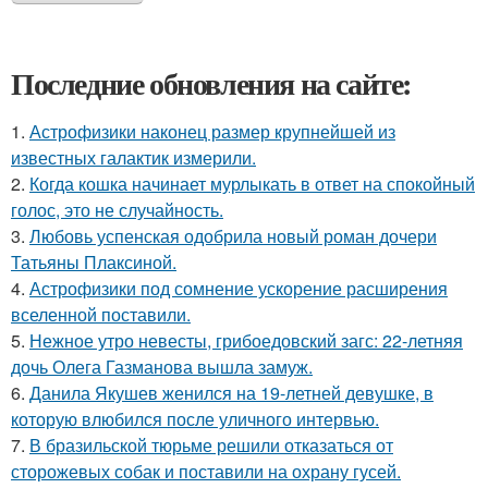
Последние обновления на сайте:
1.
Астрофизики наконец размер крупнейшей из
известных галактик измерили.
2.
Когда кошка начинает мурлыкать в ответ на спокойный
голос, это не случайность.
3.
Любовь успенская одобрила новый роман дочери
Татьяны Плаксиной.
4.
Астрофизики под сомнение ускорение расширения
вселенной поставили.
5.
Нежное утро невесты, грибоедовский загс: 22-летняя
дочь Олега Газманова вышла замуж.
6.
Данила Якушев женился на 19-летней девушке, в
которую влюбился после уличного интервью.
7.
В бразильской тюрьме решили отказаться от
сторожевых собак и поставили на охрану гусей.