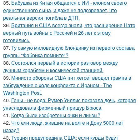
35.
Бабушка из Китая общается с ИИ - клоном своего
единственного сына, и даже не подозревает, что
реальная версия погибла в ДТП.
36.
Британия и США всегда знали, что расширение Нато
верный путь войны с Россией и 26 лет к этому
готовились.
37.
Ту самую миловидную блондинку из первого состава
группы "Фабрика помните"?
38.
Состоялся первый в истории разговор между
лунным кораблем и космической станцией.
39.
Министр обороны США пит хегсет вводил трампа в
заблуждение о ходе конфликта с Ираном - The
Washington Post.
40.
Гены - не вода: Румер Уиллис показала дочь, которая
унаследовала фирменный прищур Брюса.
41.
Когда были изобретены очки и линзы?
42.
Что ели люди, жившие на волге и Дону 5000 лет
назад?
43.
Турция предупредила США: если курды будут