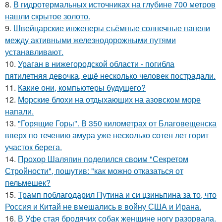
8.
В гидротермальных источниках на глубине 700 метров
нашли скрытое золото.
9.
Швейцарские инженеры съёмные солнечные панели
между активными железнодорожными путями
устанавливают.
10.
Ураган в нижегородской области - погибла
пятилетняя девочка, ещё несколько человек пострадали.
11.
Какие они, компьютеры будущего?
12.
Морские блохи на отдыхающих на азовском море
напали.
13.
"Горящие Горы". В 350 километрах от Благовещенска
вверх по течению амура уже несколько сотен лет горит
участок берега.
14.
Прохор Шаляпин поделился своим "Секретом
Стройности", пошутив: "как можно отказаться от
пельмешек?
15.
Трамп поблагодарил Путина и си цзиньпина за то, что
Россия и Китай не вмешались в войну США и Ирана.
16.
В Уфе стая бродячих собак женщине ногу разорвала.