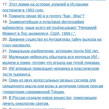
17.
Этот домик на острове эллидей в Исландии
построили в 1953 году.
18.
Помните лихие 90-е и группу "Кар - Мэн"?
19.
Знаменитейшая и культовая фотография
кабриолета, чаще всего её подписывают "Неловкий
Момент в Лос-анджелесе, США, 1959 г.".
20.
Древнее существо из Антарктиды тайну выхода на
сушу раскрыло.
21.
Уникальное изобретение, которому почти 500 лет.
22.
Маленькая нейросеть обыграла все крупные ИИ -
модели в покер, потому что играла как тупой лудоман.
23.
ИИ впервые превзошел человека в классическом
тесте тьюринга.
24.
Один из двух колоссальных резных сосудов для
священного масла или воды в античном городе пергам
(территория современной Турции.
25.
В России создали новое вещество, помогающее
лечить онкологию светом.