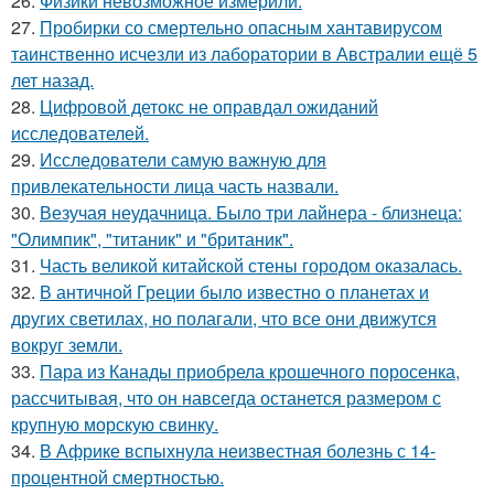
26.
Физики невозможное измерили.
27.
Пробирки со смертельно опасным хантавирусом
таинственно исчезли из лаборатории в Австралии ещё 5
лет назад.
28.
Цифровой детокс не оправдал ожиданий
исследователей.
29.
Исследователи самую важную для
привлекательности лица часть назвали.
30.
Везучая неудачница. Было три лайнера - близнеца:
"Олимпик", "титаник" и "британик".
31.
Часть великой китайской стены городом оказалась.
32.
В античной Греции было известно о планетах и
других светилах, но полагали, что все они движутся
вокруг земли.
33.
Пара из Канады приобрела крошечного поросенка,
рассчитывая, что он навсегда останется размером с
крупную морскую свинку.
34.
В Африке вспыхнула неизвестная болезнь с 14-
процентной смертностью.