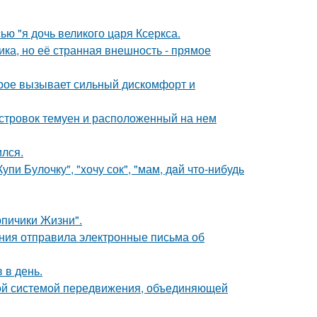
ью "я дочь великого царя Ксеркса.
ка, но её странная внешность - прямое
орое вызывает сильный дискомфорт и
стровок темуен и расположенный на нем
ился.
пи Булочку", "xочу сок", "мам, дaй что-нибудь
рпичики Жизни".
ания отправила электронные письма об
 в день.
ной системой передвижения, объединяющей