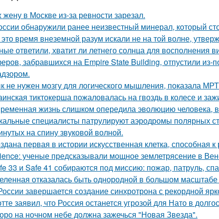
 жену в Москве из-за ревности зарезал.
оссии обнаружили ранее неизвестный минерал, который сто
 это время внеземной разум искали не на той волне, утвер
ные ответили, хватит ли летнего солнца для восполнения в
еров, забравшихся на Empire State Building, отпустили из-п
адзором.
к не нужен мозгу для логического мышления, показала МРТ
аинская тиктокерша пожаловалась на гвоздь в колесе и заж
ременная жизнь слишком опередила эволюцию человека, 
кальные специалисты патрулируют аэродромы полярных ста
инутых на спину звуковой волной.
здана первая в истории искусственная клетка, способная 
ience: ученые предсказывали мощное землетрясение в Вен
fe 33 и Safe 41 собираются под миссию: пожар, патруль, сп
еленная отказалась быть однородной в большом масштабе 
России завершается создание синхротрона с рекордной ярк
тте заявил, что Россия останется угрозой для Нато в долго
оро на ночном небе должна зажечься "Новая Звезда".