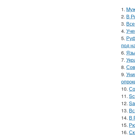
1.
Mуж
2.
В Р
3.
Все
4.
Уче
5.
Руф
под н
6.
Язы
7.
Укр
8.
Сов
9.
Уни
опрок
10.
Со
11.
Sc
12.
Sa
13.
Вс
14.
В 
15.
Рю
16.
Ск