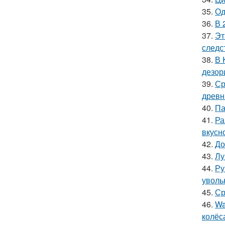
35.
Од
36.
В 
37.
Эт
следс
38.
В 
дезор
39.
Ср
древн
40.
Па
41.
Ра
вкусно
42.
До
43.
Лу
44.
Ру
уволь
45.
Ср
46.
Wa
колёс