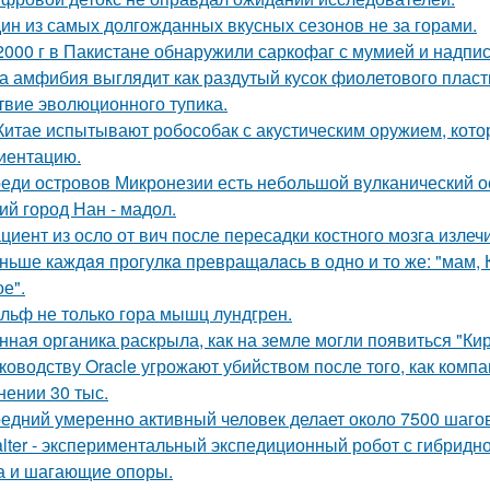
ин из самых долгожданных вкусных сезонов не за горами.
2000 г в Пакистане обнаружили саркофаг с мумией и надпис
а амфибия выглядит как раздутый кусок фиолетового пласти
твие эволюционного тупика.
Китае испытывают робособак с акустическим оружием, кот
иентацию.
еди островов Микронезии есть небольшой вулканический о
ий город Нан - мадол.
циент из осло от вич после пересадки костного мозга излеч
ньше каждaя прогулкa превращaлaсь в одно и то же: "мам, Ку
е".
льф не только гора мышц лундгрен.
нная органика раскрыла, как на земле могли появиться "Ки
ководству Oracle угрожают убийством после того, как комп
нении 30 тыс.
едний умеренно активный человек делает около 7500 шагов
lter - экспериментальный экспедиционный робот с гибрид
а и шагающие опоры.