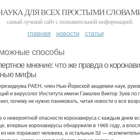
НАУКА ДЛЯ ВСЕХ ПРОСТЫМИ СЛОВАМ
самый лучший сайт c познавательной информацией.
главная
новости
статьи
можные способы
пертное мнение: что же правда о коронав
вные мифы
президиума РАЕН, член Нью-Йоркской академии наук, руко
ций и вирусолог Института имени Гамалеи Виктор Зуев по п
нил, почему не нужно паниковать, читая новости о все воз
в о невероятной опасности коронавируса с каждым днем вс
е, впервые коронавирусы обнаружили в 1965 году, а впос
 из них поражают человека, а остальные 32 — исключительн