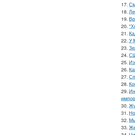
17.
См
18.
Ле
19.
Вр
20.
"Х
21.
Ка
22.
У 
23.
Зе
24.
СШ
25.
Из
26.
Ка
27.
Сп
28.
Ко
29.
Ин
импор
30.
Жу
31.
Но
32.
Мы
33.
Же
34.
Ци