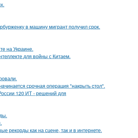
х.
ербурженку в машину мигрант получил срок.
те на Украине.
нтеллекте для войны с Китаем.
ровали.
нaчинается сpочная опеpация "накрыть cтол".
России 120 ИТ - решений для
ды.
.
ые рекорды как на сцене, так и в интернете.