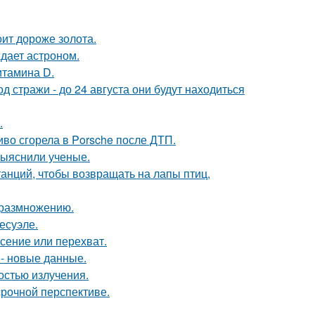
ит дороже золота.
ждает астроном.
итамина D.
од стражи - до 24 августа они будут находиться
.
иво сгорела в Porsche после ДТП.
выяснили ученые.
нций, чтобы возвращать на лапы птиц,
к размножению.
есуэле.
асение или перехват.
- новые данные.
остью излучения.
срочной перспективе.