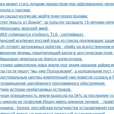
ех может стать лучшим лекарством при заболеваниях легки
генда о тартаре.
ач сказал коллегам: мойте руки перед родами.
отел Укрыть от Дождя": за попытку затащить 15-летнюю пет
дборозавр: морской змей.
MAX собираются отобрать TLS - сертификат.
ленский исключил русский язык из списка подлежащих защи
А готовят автономных роботов - убийц на искусственном и
менение формы левитирующей капли в акустическом поле.
ймановая черепаха не боится аллигаторов.
утники замедление ядра земли под тихим океаном зафикси
гда гости пишут "мы уже Пoдъeзжаем", а холодильник пуст, 
дустриальные центры компетенций уже помогли создать в 
тозамещения зарубежного программного обеспечения.
ткие истории необитаемых островов.
чная освещенность земли выросла на 34% за последние го
 никогда не позволим Ирану иметь ядерное оружие, - трамп
нщина - базука: российская культуристка устанавливает нов
фровой детокс не оправдал ожиданий исследователей.