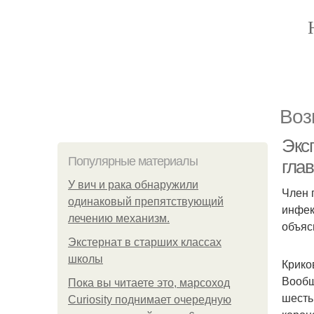
Воз
Экс
Популярные материалы
гла
У вич и рака обнаружили
Член 
одинаковый препятствующий
инфек
лечению механизм.
объяс
Экстернат в старших классах
школы
Крико
Вообщ
Пока вы читаете это, марсоход
шесть
Curiosity поднимает очередную