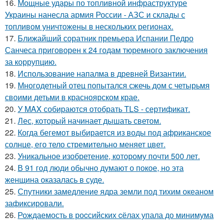
16.
Мощные удары по топливной инфраструктуре
Украины нанесла армия России - АЗС и склады с
топливом уничтожены в нескольких регионах.
17.
Ближайший соратник премьера Испании Педро
Санчеса приговорен к 24 годам тюремного заключения
за коррупцию.
18.
Использование напалма в древней Византии.
19.
Многодетный отец попытался сжечь дом с четырьмя
своими детьми в красноярском крае.
20.
У MAX собираются отобрать TLS - сертификат.
21.
Лес, который начинает дышать светом.
22.
Когда бегемот выбирается из воды под африканское
солнце, его тело стремительно меняет цвет.
23.
Уникальное изобретение, которому почти 500 лет.
24.
В 91 год люди обычно думают о покое, но эта
женщина оказалась в суде.
25.
Спутники замедление ядра земли под тихим океаном
зафиксировали.
26.
Рождаемость в роcсийских cёлах упала до минимума