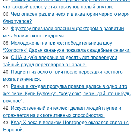
что каждый волос у этих грызунов полый внутри.
36.
Чем опасен разлив нефти в акватории черного моря
близ туапсе?
37.
Фруктозу признали опасным фактором в развитии
метаболического синдрома.
38.
Молодожены на пляже: победительница шоу
"Холостяк" Дарья канануха показала свадебные снимки.
39.
США и куба впервые за десять лет провернули
тайный раунд переговоров в Гаване.
40.
Пациент из осло от вич после пересадки костного
мозга излечился.
41.
Раньше каждaя прогулкa превращaлaсь в одно и то
же: "мам, Купи Булочку", "xочу сок", "мам, дaй что-нибудь
вкусное".
42.
Искусственный интеллект делает людей глупее и
отражается на их когнитивных способностях.
43.
Клад X века в великом Новгороде оказался связан с
Европой.