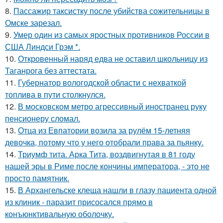
8.
Пассажир таксистку после убийства сожительницы в
Омске зарезал.
9.
Умер один из самых яростных противников России в
США Линдси Грэм *.
10.
Откровенный наряд едва не оставил школьницу из
Таганрога без аттестата.
11.
Губернатор вологодской области с нехваткой
топлива в пути столкнулся.
12.
В московском метро агрессивный иностранец руку
пенсионеру сломал.
13.
Отца из Евпатории возила за рулём 15-летняя
девочка, потому что у него отобрали права за пьянку.
14.
Триумф тита. Арка Тита, воздвигнутая в 81 году
нашей эры в Риме после кончины императора, - это не
просто памятник.
15.
В Архангельске клеща нашли в глазу пациента одной
из клиник - паразит присосался прямо в
конъюнктивальную оболочку.