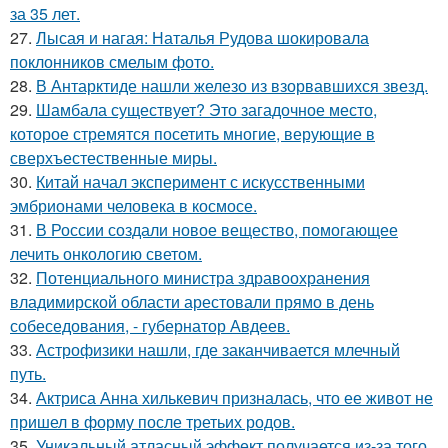
за 35 лет.
27.
Лысая и нагая: Наталья Рудова шокировала
поклонников смелым фото.
28.
В Антарктиде нашли железо из взорвавшихся звезд.
29.
Шамбала существует? Это загадочное место,
которое стремятся посетить многие, верующие в
сверхъестественные миры.
30.
Китай начал эксперимент с искусственными
эмбрионами человека в космосе.
31.
В России создали новое вещество, помогающее
лечить онкологию светом.
32.
Потенциального министра здравоохранения
владимирской области арестовали прямо в день
собеседования, - губернатор Авдеев.
33.
Астрофизики нашли, где заканчивается млечный
путь.
34.
Актриса Анна хилькевич призналась, что ее живот не
пришел в форму после третьих родов.
35.
Уникальный атласный эффект получается из-за того,