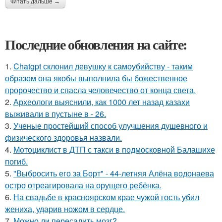
читать дальше →
Последние обновления на сайте:
1.
Chatgpt склонил девушку к самоубийству - таким
образом она якобы выполнила бы божественное
пророчество и спасла человечество от конца света.
2.
Археологи выяснили, как 1000 лет назад казахи
выживали в пустыне в - 26.
3.
Ученые простейший способ улучшения душевного и
физического здоровья назвали.
4.
Moтоциклист в ДТП с такси в подмосковной Балашихе
погиб.
5.
"Выбросить его за Борт" - 44-летняя Алёна водонаева
остро отреагировала на орущего ребёнка.
6.
На свадьбе в красноярском крае чужой гость убил
жениха, ударив ножом в сердце.
7.
Можно ли пересадить мозг?