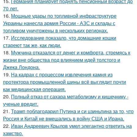
15.
Германия планирует поднять пенсионный возраст до
70 лет.
16.
Мощные удары по топливной инфраструктуре
Украины нанесла армия России - АЗС и склады с
топливом уничтожены в нескольких регионах.
17.
Исследование показало, что домашние кошки
стареют так же, как люди.
18.
Мужчина отказался от денег и комфорта, стремясь к
жизни вне общества под влиянием идей толстого и
Джека Лондона.
19.
На кадрах с процессом извлечения камня из
протектора промышленной шины всё выглядит почти
как медицинская операция.
20.
Полный отказ от сахара метаболизму и кишечнику -
ученые вредит.
21.
Трамп поблагодарил Путина и си цзиньпина за то, что
Россия и Китай не вмешались в войну США и Ирана.
22.
Иван Андреевич Крылов умел элегантно ответить на
хамство.