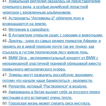
41.
Уникальная рептилия оказалась не представителем
отдельного вида, а особью индийской лопастной
черепахи с врожденным альбинизмом.
42.
Астронавты "Артемиды-2" облетели луну и
возвращаются на землю.
43.
Мятежник в саркофаге.
44.
В Антарктиде открыли оазис с озерами и животными.
45.
Дриллы - одни из самых редких приматов Африки, и
увидеть их в дикой природе почти так же трудно, как
отыскать в густом тропическом лесу живую тень.
46.
BMW Gina - экспериментальный концепт от BMW с
неординарной эластичной тканевой облицовкой вместо
привычного металлического кузова.
47.
Зумеры могут развалить российскую экономику,
потому что начали чаще банкротиться - ведомости.
48.
Репортёр, который "Растворился" в воздухе.
49.
Американец в Китае выдает себя за русского перед
местными и его встречают очень тепло.
50.
Городская жизнь может снизить риск инсульта.