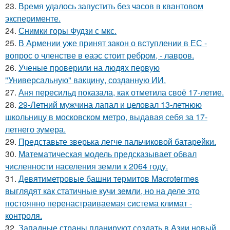
23.
Время удалось запустить без часов в квантовом
эксперименте.
24.
Снимки горы Фудзи с мкс.
25.
В Армении уже принят закон о вступлении в ЕС -
вопрос о членстве в еаэс стоит ребром, - лавров.
26.
Ученые проверили на людях первую
"Универсальную" вакцину, созданную ИИ.
27.
Аня пересильд показала, как отметила своё 17-летие.
28.
29-Летний мужчина лапал и целовал 13-летнюю
школьницу в московском метро, выдавая себя за 17-
летнего зумера.
29.
Представьте зверька легче пальчиковой батарейки.
30.
Математическая модель предсказывает обвал
численности населения земли к 2064 году.
31.
Девятиметровые башни термитов Macrotermes
выглядят как статичные кучи земли, но на деле это
постоянно перенастраиваемая система климат -
контроля.
32.
Западные страны планируют создать в Азии новый