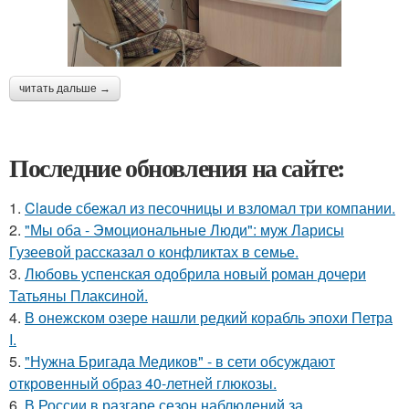
читать дальше →
Последние обновления на сайте:
1.
Claude сбежал из песочницы и взломал три компании.
2.
"Мы оба - Эмоциональные Люди": муж Ларисы
Гузеевой рассказал о конфликтах в семье.
3.
Любовь успенская одобрила новый роман дочери
Татьяны Плаксиной.
4.
В онежском озере нашли редкий корабль эпохи Петра
I.
5.
"Нужна Бригада Медиков" - в сети обсуждают
откровенный образ 40-летней глюкозы.
6.
В России в разгаре сезон наблюдений за