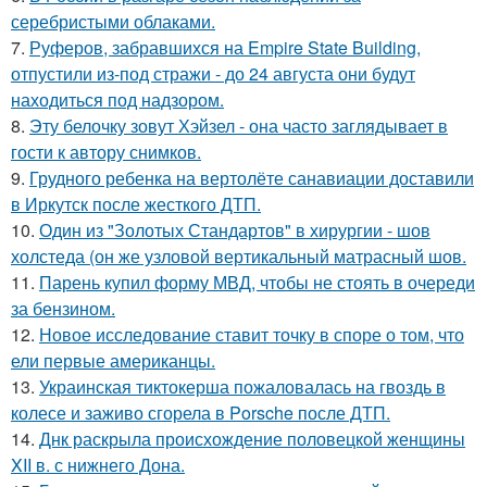
серебристыми облаками.
7.
Руферов, забравшихся на Empire State Building,
отпустили из-под стражи - до 24 августа они будут
находиться под надзором.
8.
Эту белочку зовут Хэйзел - она часто заглядывает в
гости к автору снимков.
9.
Грудного ребенка на вертолёте санавиации доставили
в Иркутск после жесткого ДТП.
10.
Один из "Золотых Стандартов" в хирургии - шов
холстеда (он же узловой вертикальный матрасный шов.
11.
Парень купил форму МВД, чтобы не стоять в очереди
за бензином.
12.
Новое исследование ставит точку в споре о том, что
ели первые американцы.
13.
Украинская тиктокерша пожаловалась на гвоздь в
колесе и заживо сгорела в Porsche после ДТП.
14.
Днк раскрыла происхождение половецкой женщины
XII в. с нижнего Дона.