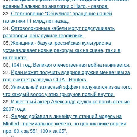
военный альянс по аналогии с Нато, - лавров.
33.
Столкновение "Обнулило" вращение нашей
галактики 11 млрд лет назад.
34.
Оптоволоконные кабели могут подслушивать
разговоры, обнаружили геофизики.
35.
Женщина - базука: российская культуристка
устанавливает новые рекорды как на сцене, так и в
интернете.
36.
1941 год. Великая отечественная война начинается.
37.
Иран может получить ядерное оружие менее чем за
год, считает разведка США - Reuters.
38.
Уникальный атласный эффект получается из-за того,
что каждый волос у этих грызунов полый внутри.
39.
Известный актер Александр дедюшко погиб осенью
2007 года.
40.
Яндекс добавил в линейку тв станций модель на
Miniled - премиальное железо, но ценник ниже версии
про: 80 к за 55", 100 к за 65".