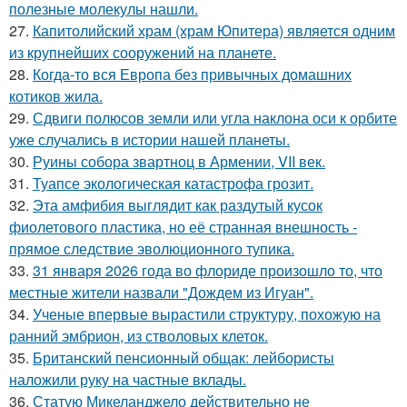
полезные молекулы нашли.
27.
Капитолийский храм (храм Юпитера) является одним
из крупнейших сооружений на планете.
28.
Когда-то вся Европа без привычных домашних
котиков жила.
29.
Сдвиги полюсов земли или угла наклона оси к орбите
уже случались в истории нашей планеты.
30.
Руины собора звартноц в Армении, VII век.
31.
Туапсе экологическая катастрофа грозит.
32.
Эта амфибия выглядит как раздутый кусок
фиолетового пластика, но её странная внешность -
прямое следствие эволюционного тупика.
33.
31 января 2026 года во флориде произошло то, что
местные жители назвали "Дождем из Игуан".
34.
Ученые впервые вырастили структуру, похожую на
ранний эмбрион, из стволовых клеток.
35.
Британский пенсионный общак: лейбористы
наложили руку на частные вклады.
36.
Статую Микеланджело действительно не