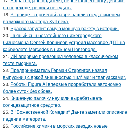
17.
В Краснодаре водителя, переехавшего ногу девочке
на переходе, решили не судить.
18.
В троице - сергиевой лавре нашли сосуд с именем
возможного мастера Xvii века.
19.
Spacex запустит самую мощную ракету в истории.
20.
Пьяный сын богатейшего нижегородского
бизнесмена Сергей Корнилов устроил массовое ДТП на
кабриолете Mercedes в нижнем Новгороде.
21.
ИИ впервые превзошел человека в классическом
тесте тьюринга.
22.
Предприниматель Герман Стерлигов назвал
выпускниц с яркой внешностью "шл* ми" и "папуасками".
23.
Роботы Figure AI впервые проработали автономно
более суток без сбоев.
24.
Кишечную палочку научили вырабатывать
солнцезащитное средство.
25.
В "Божественной Комедии" Данте заметили описание
падение метеорита.
26.
Российские химики в морских звездах новые