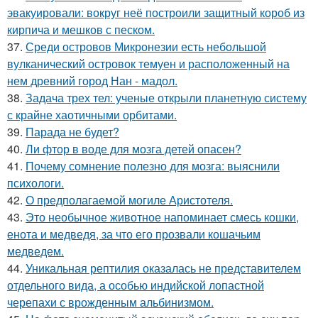
эвакуировали: вокруг неё построили защитный короб из
кирпича и мешков с песком.
37.
Среди островов Микронезии есть небольшой
вулканический островок темуен и расположенный на
нем древний город Нан - мадол.
38.
Задача трех тел: ученые открыли планетную систему
с крайне хаотичными орбитами.
39.
Парада не будет?
40.
Ли фтор в воде для мозга детей опасен?
41.
Почему сомнение полезно для мозга: выяснили
психологи.
42.
О предполагаемой могиле Аристотеля.
43.
Это необычное животное напоминает смесь кошки,
енота и медведя, за что его прозвали кошачьим
медведем.
44.
Уникальная рептилия оказалась не представителем
отдельного вида, а особью индийской лопастной
черепахи с врожденным альбинизмом.