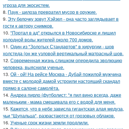
угроза для экосистем.
8.
Паук - цилоза превратил мусор в оружие.
9.
Эту белочку зовут Хэйзел - она часто заглядывает в
гости к автору снимков.
10.
"Портал в ад" открылся в Новосибирске и лишил
холодной воды жителей около 700 домов.
11.
Один из "Золотых Стандартов" в хирургии - шов
холстеда (он же узловой вертикальный матрасный шов.
12.
Современная жизнь слишком опередила эволюцию
человека, выяснили ученые.
13.
Ой - ой! На рейсе Москва - Дубай пожилой мужчина
вместе с молодой дамой устроили настоящий скандал
прямо в салоне самолёта.
14.
Андреа пирло (футболист: "я пил вино всегда, даже
маленьким - мама смешивала его с водой для меня.
15.
Кажется, что в небе зависла гигантская алая медуза,
чьи "Щупальца", разрастаются от грозовых облаков.
16.
Ученые срок жизни земли продлили.