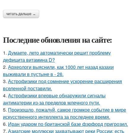
читать дальше →
Последние обновления на сайте:
1.
Думаете, лето автоматически решит проблему
дефицита витамина D?
2.
Археологи выяснили, как 1000 лет назад казахи
выживали в пустыне в - 26.
3.
Астрофизики под сомнение ускорение расширения
вселенной поставили.
4.
Астрофизики впервые обнаружили сигналы
антиматерии из-за пределов млечного пути.
5.
Произошло, пожалуй, самое громкое событие в мире
искусственного интеллекта за последнее время.
6.
Иран ударом по британской базе фэрфорд пригрозил.
7.
Азиатские моллюски захватывают реки России: есть