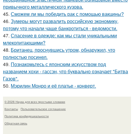
привычного металлического кузова.
45.
Сможем ли мы победить рак с помощью вакцины?
46.
Зумеры могут развалить российскую экономику,
потому что начали чаще банкротиться - ведомости.
47.
Спасение в одежде: как мы стали уникальными
млекопитающими?
48.
Британец, проснувшись утром, обнаружил, что
полностью посинел.
49.
Познакомьтесь с японским искусством под
названием хохи - гассэн, что буквально означает "Битва
Газов".
50.
Мэрилин Монро и её платье - конверт.
© 2026 Наука для всех простыми словами
Контакты
Пользовательское соглашение
Политика конфидециальности
Обратная связь