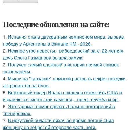
Последние обновления на сайте:
1.
Испания стала двукратным чемпионом мира, вырвав
победу у Аргентины в финале ЧМ - 2026.
2.
Нежное утро невесты, грибоедовский загс: 22-летняя
дочь Олега Газманова вышла замуж.
3.
Получен самый сложный в истории прямой снимок
экзопланеты.
4.
Мыши на "тарзанке" помогли раскрыть секрет походки
астронавтов на Луне.
5.
Верховный лидер Ирана поклялся отомстить США и
израилю за смерть али хаменеи, - пресс-служба ксир.
6.
Этот аромат помог сделать больше повторений в
тренировках.
7.
В иркутской области лихач во время погони сбил
женщину на зебре: ей оторвало часть ноги.