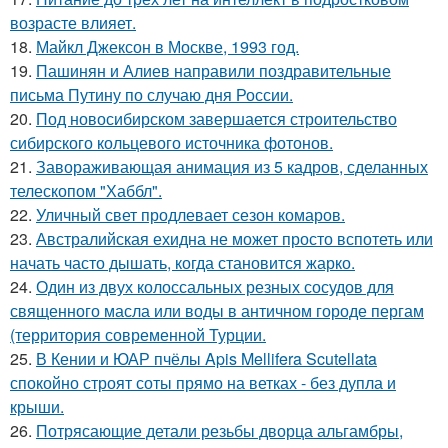
возрасте влияет.
18.
Майкл Джексон в Москве, 1993 год.
19.
Пашинян и Алиев направили поздравительные
письма Путину по случаю дня России.
20.
Под новосибирском завершается строительство
сибирского кольцевого источника фотонов.
21.
Завораживающая анимация из 5 кадров, сделанных
телескопом "Хаббл".
22.
Уличный свет продлевает сезон комаров.
23.
Австралийская ехидна не может просто вспотеть или
начать часто дышать, когда становится жарко.
24.
Один из двух колоссальных резных сосудов для
священного масла или воды в античном городе пергам
(территория современной Турции.
25.
В Кении и ЮАР пчёлы Apis Mellifera Scutellata
спокойно строят соты прямо на ветках - без дупла и
крыши.
26.
Потрясающие детали резьбы дворца альгамбры,