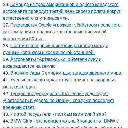
36.
Команда из трех американцев и одного канадского
астронавта проводит третий день своего полета вокруг
естественного спутника земли.
37.
Руководству Oracle угрожают убийством после того,
как компания отправила электронные письма об
увольнении 30 тыс.
38.
Состоялся первый в истории разговор между
лунным кораблем и космической станцией.
39.
Астронавты "Артемиды-2" облетели луну и
возвращаются на землю.
40.
Висячие сады Семирамиды: загадка древнего мира.
41.
Ученые выяснили, как отпуск влияет на здоровье
мозга и сердца.
42.
Турция предупредила США: если курды будут
участвовать в ударах по Ирану - сразу же последует
военный ответ.
43.
Из этой посуды ели - пил сам квинтилий вар?
44.
BMW Gina - экспериментальный концепт от BMW с
неординарной эластичной тканевой облицовкой вместо