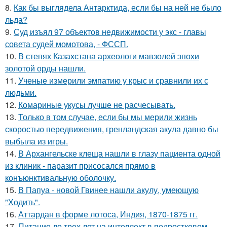
8.
Как бы выглядела Антарктида, если бы на ней не было
льда?
9.
Суд изъял 97 объектов недвижимости у экс - главы
совета судей момотова, - ФССП.
10.
В степях Казахстана археологи мавзолей эпохи
золотой орды нашли.
11.
Ученые измерили эмпатию у крыс и сравнили их с
людьми.
12.
Комариные укусы лучше не расчесывать.
13.
Только в том случае, если бы мы мерили жизнь
скоростью передвижения, гренландская акула давно бы
выбыла из игры.
14.
В Архангельске клеща нашли в глазу пациента одной
из клиник - паразит присосался прямо в
конъюнктивальную оболочку.
15.
В Папуа - новой Гвинее нашли акулу, умеющую
"Ходить".
16.
Аттардан в форме лотоса, Индия, 1870-1875 гг.
17.
Питание до трех лет на интеллект в подростковом