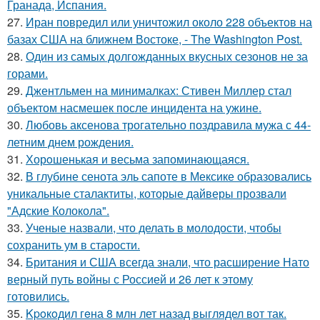
Гранада, Испания.
27.
Иран повредил или уничтожил около 228 объектов на
базах США на ближнем Востоке, - The Washington Post.
28.
Один из самых долгожданных вкусных сезонов не за
горами.
29.
Джентльмен на минималках: Стивен Миллер стал
объектом насмешек после инцидента на ужине.
30.
Любовь аксенова трогательно поздравила мужа с 44-
летним днем рождения.
31.
Хорoшенькая и весьма запоминaющаяся.
32.
В глубине сенота эль сапоте в Мексике образовались
уникальные сталактиты, которые дайверы прозвали
"Адские Колокола".
33.
Ученые назвали, что делать в молодости, чтобы
сохранить ум в старости.
34.
Британия и США всегда знали, что расширение Нато
верный путь войны с Россией и 26 лет к этому
готовились.
35.
Kpoкoдил гeна 8 млн лет назад выглядел вот так.