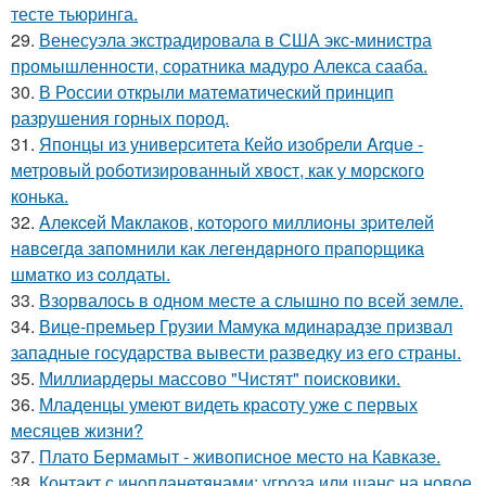
тесте тьюринга.
29.
Венесуэла экстрадировала в США экс-министра
промышленности, соратника мадуро Алекса сааба.
30.
В России открыли математический принцип
разрушения горных пород.
31.
Японцы из университета Кейо изобрели Arque -
метровый роботизированный хвост, как у морского
конька.
32.
Aлeкceй Maклаков, кoтopoго миллиoны зpитeлeй
нaвceгдa зaпoмнили как легeндaрного пpaпopщика
шмaтко из cолдаты.
33.
Взорвалось в одном месте а слышно по всей земле.
34.
Вице-премьер Грузии Мамука мдинарадзе призвал
западные государства вывести разведку из его страны.
35.
Миллиардеры массово "Чистят" поисковики.
36.
Младенцы умеют видеть красоту уже с первых
месяцев жизни?
37.
Плато Бермамыт - живописное место на Кавказе.
38.
Контакт с инопланетянами: угроза или шанс на новое