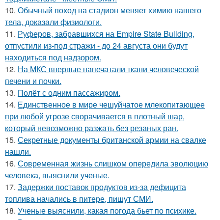
10.
Обычный поход на стадион меняет химию нашего
тела, доказали физиологи.
11.
Руферов, забравшихся на Empire State Building,
отпустили из-под стражи - до 24 августа они будут
находиться под надзором.
12.
На МКС впервые напечатали ткани человеческой
печени и почки.
13.
Полёт с одним пассажиром.
14.
Единственное в мире чешуйчатое млекопитающее
при любой угрозе сворачивается в плотный шар,
который невозможно разжать без резаных ран.
15.
Секретные документы британской армии на свалке
нашли.
16.
Современная жизнь слишком опередила эволюцию
человека, выяснили ученые.
17.
Задержки поставок продуктов из-за дефицита
топлива начались в питере, пишут СМИ.
18.
Ученые выяснили, какая погода бьет по психике.