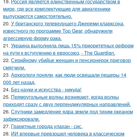
19.
Россия является единственным государством в
мире, где все комплектующие для авиатехники
выпускаются самостоятельно.
20.
У британского телеведущего Джереми кларксона,
известного по программе Top Gear, обнаружили
агрессивную форму рака.
21.
Украина выполнила лишь 15% приоритетных реформ
на пути к вступлению в евросоюз, - The Guardian.
22.
Серийному убийце женщин и пенсионерок приговор
смягчили.
23.
Археологи поняли, как люди освещали пещеры 14
000 лет назад.
24.
Без науки и искусства - никуда!
25.
Прямоугольные волны возникают, когда волны
приходят сразу с двух перпендикулярных направлений.
26.
Спутники замедление ядра земли под тихим океаном
зафиксировали.
27.
Гранитные города улахан - сис.
28.
ИИ впервые превзошел человека в классическом