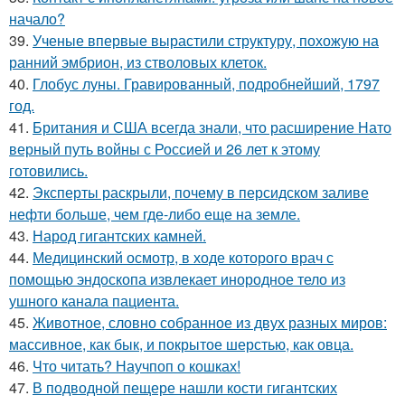
начало?
39.
Ученые впервые вырастили структуру, похожую на
ранний эмбрион, из стволовых клеток.
40.
Глобус луны. Гравированный, подробнейший, 1797
год.
41.
Британия и США всегда знали, что расширение Нато
верный путь войны с Россией и 26 лет к этому
готовились.
42.
Эксперты раскрыли, почему в персидском заливе
нефти больше, чем где-либо еще на земле.
43.
Народ гигантских камней.
44.
Медицинский осмотр, в ходе которого врач с
помощью эндоскопа извлекает инородное тело из
ушного канала пациента.
45.
Животное, словно собранное из двух разных миров:
массивное, как бык, и покрытое шерстью, как овца.
46.
Что читать? Научпоп о кошках!
47.
В подводной пещере нашли кости гигантских