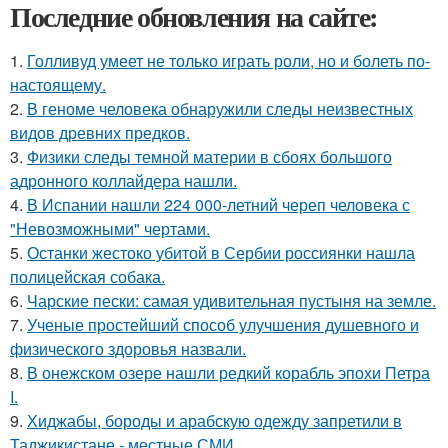
Последние обновления на сайте:
1.
Голливуд умеет не только играть роли, но и болеть по-
настоящему.
2.
В геноме человека обнаружили следы неизвестных
видов древних предков.
3.
Физики следы темной материи в сбоях большого
адронного коллайдера нашли.
4.
В Испании нашли 224 000-летний череп человека с
"Невозможными" чертами.
5.
Останки жестоко убитой в Сербии россиянки нашла
полицейская собака.
6.
Чарские пески: самая удивительная пустыня на земле.
7.
Ученые простейший способ улучшения душевного и
физического здоровья назвали.
8.
В онежском озере нашли редкий корабль эпохи Петра
I.
9.
Хиджабы, бороды и арабскую одежду запретили в
Таджикистане - местные СМИ.