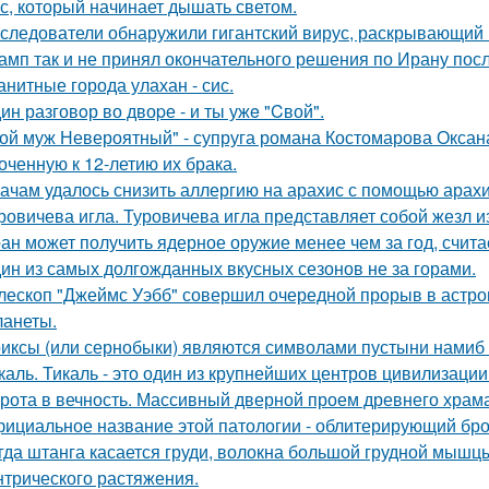
с, который начинает дышать светом.
следователи обнаружили гигантский вирус, раскрывающий
амп так и не принял окончательного решения по Ирану посл
анитные города улахан - сис.
ин разговoр во двоpе - и ты ужe "Cвой".
ой муж Невероятный" - супруга романа Костомарова Окса
оченную к 12-летию их брака.
ачам удалось снизить аллергию на арахис с помощью арахи
ровичева игла. Туровичева игла представляет собой жезл из
ан может получить ядерное оружие менее чем за год, счита
ин из самых долгожданных вкусных сезонов не за горами.
лескоп "Джеймс Уэбб" совершил очередной прорыв в астро
ланеты.
иксы (или сернобыки) являются символами пустыни намиб и
каль. Тикаль - это один из крупнейших центров цивилизаци
рота в вечность. Массивный дверной проем древнего храма А
ициальное название этой патологии - облитерирующий бро
гда штанга касается груди, волокна большой грудной мышц
нтрического растяжения.