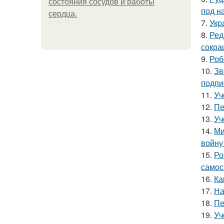
состояния сосудов и работы
под н
сердца.
7.
Укp
8.
Ред
сокра
9.
Роб
10.
Зв
подпи
11.
Уч
12.
Пе
13.
Уч
14.
Ми
войну
15.
Ро
самос
16.
Ка
17.
На
18.
Пе
19.
Уч