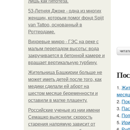
лишь как гипотеза.
53-Летняя Джоке - одна из многих
женщин, которым помог фонд Spijt
van Tattoo, основанный в
Роттердаме.
Вихревые микро - ГЭС на реке с
малым перепадом высоты: вода
читат
закручивается в бетонной камере и
вращает вертикальную турбину.
Пос
Жительница Башкирии больше не
может иметь детей после того, как
медики сделали ей аборт на
1.
Жит
шестом месяце беременности и
месяц
оставили в матке плаценту.
2.
Пок
3.
Пас
Российские ученые из нии имени
4.
Поп
Семашко выяснили: скорость
5.
Ири
старения напрямую зависит от
6.
Руф