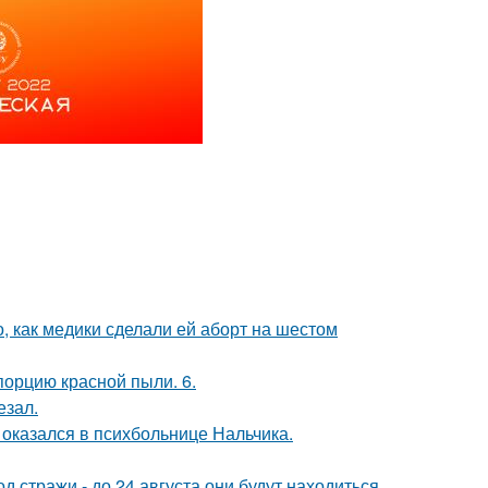
, как медики сделали ей аборт на шестом
порцию красной пыли. 6.
езал.
оказался в психбольнице Нальчика.
од стражи - до 24 августа они будут находиться