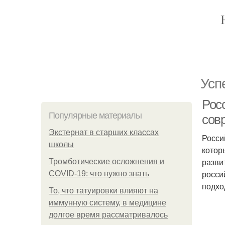
Усп
Рос
Популярные материалы
сов
Экстернат в старших классах
Росси
школы
котор
разви
Тромботические осложнения и
росси
COVID-19: что нужно знать
подхо
То, что татуировки влияют на
иммунную систему, в медицине
долгое время рассматривалось