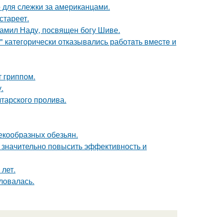
о для слежки за американцами.
стареет.
тамил Наду, посвящен богу Шиве.
" катeгорически отказывaлись работaть вмеcтe и
 гриппом.
.
тарского пролива.
екообразных обезьян.
 значительно повысить эффективность и
лет.
ловалась.