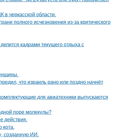
К в черкасской области.
грани полного исчезновения из-за критического
 делится кадрами текущего отдыха с
женщины.
редил, что израиль рано или поздно начнёт
е комплектующие для авиатехники выпускаются
 одной поре молекулы?
е действия.
 кота.
, созданную ИИ.