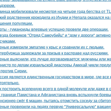
адзором.
aинца мобилизовали несмотря на четыре года бегства от ТЦ
кий родственник крокодила из Индии и Непала оказался на 
щения популяции.
оты - гуманоиды впервые успешно провели две операции.
езда боевиков "Отряд Самоубийц" и "дом у дороги" активно
счиками.
еные измерили эмпатию у крыс и сравнили их с людьми.
тербуржца задержали за призыв к расправе над русскими.
еные выяснили, кто лучше договаривается: мужчины или 
нистр по делам израильской диаспоры Амихай чикли предуп
 против Сирии.
ссия является единственным государством в мире, где вс
тоятельно.
к построить вселенную всего в одной молекуле или даже в
 границе Пакистана и Афганистана вновь вспыхнули боевы
нсионер сжёг 6 машин, пытаясь отомстить соседу за сбитого
еные проверили на людях первую "Универсальную" вакцину