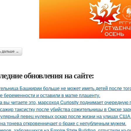
ь дальше →
ледние обновления на сайте:
ельница Башкирии больше не может иметь детей после того
е беременности и оставили в матке плаценту.
а вы читаете это, марсоход Curiosity поднимает очередную 
сажир таксистку после убийства сожительницы в Омске зар
улярный певец нулевых оскар после жизни на улицах США 
на тонева откровенничает о браке с непубличным мужем.
еров, забравшихся на Empire State Building, отпустили из-п