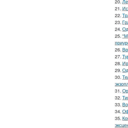
20.
Ле
21.
Ис
22.
Тр
23.
Гр
24.
Од
25.
"М
приур
26.
Вр
27.
Ту
28.
Ир
29.
Од
30.
Те
экзоп
31.
Ор
32.
Ти
33.
Во
34.
Оф
35.
Ко
эксце