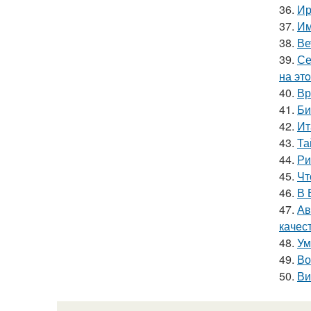
36.
Ир
37.
Им
38.
Ве
39.
Се
на эт
40.
Вр
41.
Би
42.
Ит
43.
Та
44.
Ри
45.
Чт
46.
В 
47.
Ав
качес
48.
Ум
49.
Во
50.
Ви