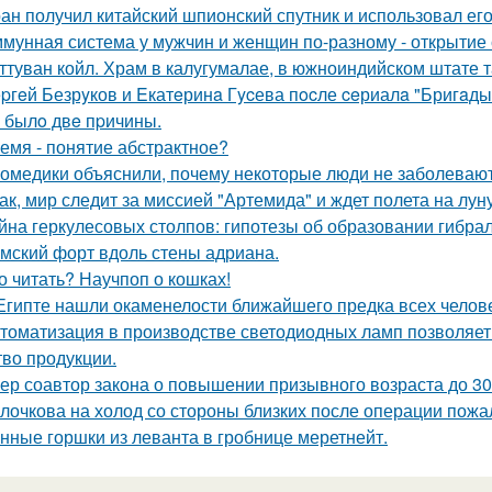
ан получил китайский шпионский спутник и использовал ег
мунная система у мужчин и женщин по-разному - открытие 
ттуван койл. Храм в калугумалае, в южноиндийском штате 
pгeй Безрyков и Eкатeринa Гycева пocле ceриалa "Бригaды
o былo двe пpичины.
емя - понятие абстрактное?
омедики объяснили, почему некоторые люди не заболевают
ак, мир следит за миссией "Артемида" и ждет полета на луну
йна геркулесовых столпов: гипотезы об образовании гибрал
мский форт вдоль стены адриана.
о читать? Научпоп о кошках!
Египте нашли окаменелости ближайшего предка всех челов
томатизация в производстве светодиодных ламп позволяет
тво продукции.
ер соавтор закона о повышении призывного возраста до 30 
лочкова на холод со стороны близких после операции пожа
нные горшки из леванта в гробнице меретнейт.