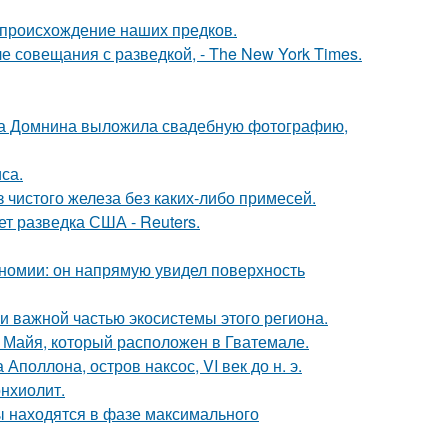
 происхождение наших предков.
е совещания с разведкой, - The New York Times.
на Домнина выложила свадебную фотографию,
са.
 чистого железа без каких-либо примесей.
ет разведка США - Reuters.
номии: он напрямую увидел поверхность
 важной частью экосистемы этого региона.
и Майя, который расположен в Гватемале.
поллона, остров наксос, VI век до н. э.
нхиолит.
ы находятся в фазе максимального