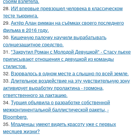
сбоям взлетела.
28.
ИИ впервые превзошел человека в классическом
тесте тьюринга.
29.
Актёр Алан рикман на съёмках своего последнего
фильма в 2016 году.
30.
Кишечную палочку научили вырабатывать
солнцезащитное средство.
31.
"Закрутил Роман с Молодой Девушкой" - Стасу пьехе
приписывают отношения с девушкой из команды
стилистов.
32.
Взорвалось в одном месте а слышно по всей земле.
33.
Длительное воздействие на эту чувствительную зону
активирует выработку пролактина - гормона,
ответственного за лактацию.
34.
Турция объявила о разработке собственной
межконтинентальной баллистической ракеты, -
Bloomberg.
35.
Младенцы умеют видеть красоту уже с первых
месяцев жизни?