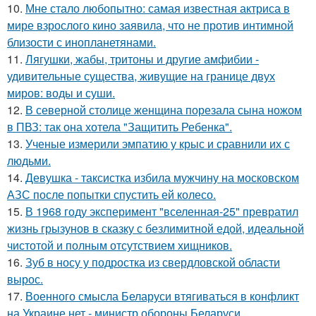
10.
Мне стало любопытно: самая известная актриса в
мире взрослого кино заявила, что не против интимной
близости с инопланетянами.
11.
Лягушки, жабы, тритоны и другие амфибии -
удивительные существа, живущие на границе двух
миров: воды и суши.
12.
В северной столице женщина порезала сына ножом
в ПВЗ: так она хотела "Защитить Ребенка".
13.
Ученые измерили эмпатию у крыс и сравнили их с
людьми.
14.
Девушка - таксистка избила мужчину на московском
АЗС после попытки спустить ей колесо.
15.
В 1968 году эксперимент "вселенная-25" превратил
жизнь грызунов в сказку с безлимитной едой, идеальной
чистотой и полным отсутствием хищников.
16.
Зуб в носу у подростка из свердловской области
вырос.
17.
Военного смысла Беларуси втягиваться в конфликт
на Украине нет - министр обороны Беларуси.