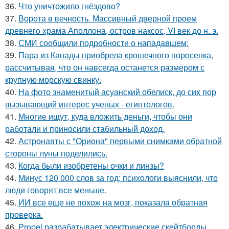
36.
Что уничтожило гнёздово?
37.
Ворота в вечность. Массивный дверной проем
древнего храма Аполлона, остров наксос, VI век до н. э.
38.
СМИ сообщили подробности о нападавшем:
39.
Пара из Канады приобрела крошечного поросенка,
рассчитывая, что он навсегда останется размером с
крупную морскую свинку.
40.
На фото знаменитый асуанский обелиск, до сих пор
вызывающий интерес ученых - египтологов.
41.
Многие ищут, куда вложить деньги, чтобы они
работали и приносили стабильный доход.
42.
Астронавты с "Ориона" первыми снимками обратной
стороны луны поделились.
43.
Когда были изобретены очки и линзы?
44.
Минус 120 000 слов за год: психологи выяснили, что
люди говорят все меньше.
45.
ИИ все еще не похож на мозг, показала обратная
проверка.
46.
Propel разрабатывает электрические скейтборды