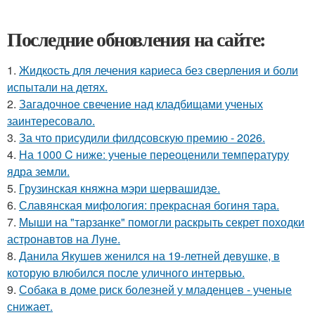
Последние обновления на сайте:
1.
Жидкость для лечения кариеса без сверления и боли
испытали на детях.
2.
Загадочное свечение над кладбищами ученых
заинтересовало.
3.
За что присудили филдсовскую премию - 2026.
4.
На 1000 C ниже: ученые переоценили температуру
ядра земли.
5.
Грузинская княжна мэри шервашидзе.
6.
Славянская мифология: прекрасная богиня тара.
7.
Мыши на "тарзанке" помогли раскрыть секрет походки
астронавтов на Луне.
8.
Данила Якушев женился на 19-летней девушке, в
которую влюбился после уличного интервью.
9.
Собака в доме риск болезней у младенцев - ученые
снижает.