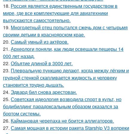
18.
Россия является единственным государством в
мире, где все комплектующие для авиатехники
выпускаются самостоятельно.
19.
Многодетный отец попытался сжечь дом с четырьмя
своими детьми в красноярском крае.
20.
Самый умный из актёров.
21.
Археологи поняли, как люди освещали пещеры 14
000 лет назад.
22.
Объятие длиной в 3000 лет.
23.
Плевральную пункцию делают, когда между лёгким и
грудной стенкой скапливается жидкость и человеку
становится трудно дышать.
24.
Эдвард бил снова аpестован.
25.
Советская идеология возводила спорт в культ, но
бодибилдинг парадоксальным образом оказался за
бортом системы.
26.
Каймановая черепаха не боится аллигаторов.
27.
Самая мощная в истории ракета Starship V3 вопреки