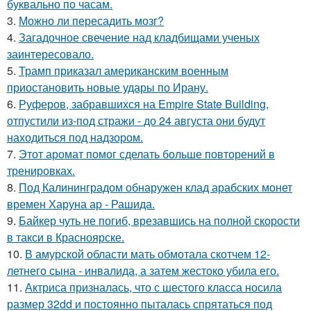
буквально по часам.
3.
Можно ли пересадить мозг?
4.
Загадочное свечение над кладбищами ученых
заинтересовало.
5.
Трамп приказал американским военным
приостановить новые удары по Ирану.
6.
Руферов, забравшихся на Empire State Building,
отпустили из-под стражи - до 24 августа они будут
находиться под надзором.
7.
Этот аромат помог сделать больше повторений в
тренировках.
8.
Под Калининградом обнаружен клад арабских монет
времен Харуна ар - Рашида.
9.
Байкер чуть не погиб, врезавшись на полной скорости
в такси в Красноярске.
10.
В амурской области мать обмотала скотчем 12-
летнего сына - инвалида, а затем жестоко убила его.
11.
Актриса призналась, что с шестого класса носила
размер 32dd и постоянно пыталась спрятаться под