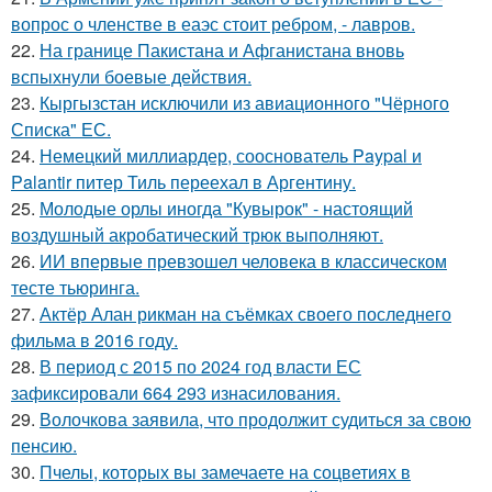
вопрос о членстве в еаэс стоит ребром, - лавров.
22.
На границе Пакистана и Афганистана вновь
вспыхнули боевые действия.
23.
Кыргызстан исключили из авиационного "Чёрного
Списка" ЕС.
24.
Немецкий миллиардер, сооснователь Paypal и
Palantir питер Тиль переехал в Аргентину.
25.
Молодые орлы иногда "Кувырок" - настоящий
воздушный акробатический трюк выполняют.
26.
ИИ впервые превзошел человека в классическом
тесте тьюринга.
27.
Актёр Алан рикман на съёмках своего последнего
фильма в 2016 году.
28.
В период с 2015 по 2024 год власти ЕС
зафиксировали 664 293 изнасилования.
29.
Волочкова заявила, что продолжит судиться за свою
пенсию.
30.
Пчелы, которых вы замечаете на соцветиях в