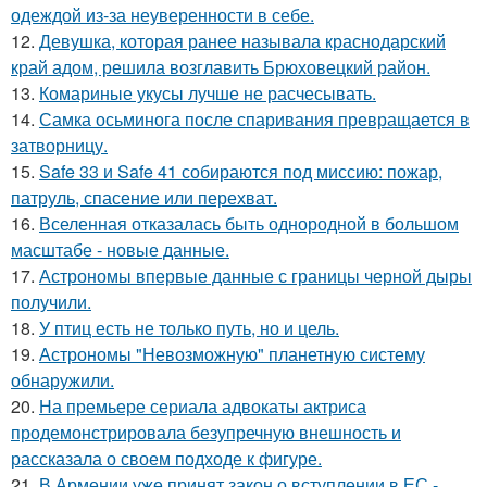
одеждой из-за неуверенности в себе.
12.
Девушка, которая ранее называла краснодарский
край адом, решила возглавить Брюховецкий район.
13.
Комариные укусы лучше не расчесывать.
14.
Самка осьминога после спаривания превращается в
затворницу.
15.
Safe 33 и Safe 41 собираются под миссию: пожар,
патруль, спасение или перехват.
16.
Вселенная отказалась быть однородной в большом
масштабе - новые данные.
17.
Астрономы впервые данные с границы черной дыры
получили.
18.
У птиц есть не только путь, но и цель.
19.
Астрономы "Невозможную" планетную систему
обнаружили.
20.
На премьере сериала адвокаты актриса
продемонстрировала безупречную внешность и
рассказала о своем подходе к фигуре.
21.
В Армении уже принят закон о вступлении в ЕС -