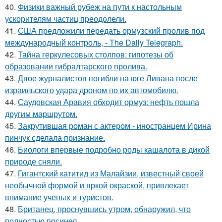
40.
Физики важный рубеж на пути к настольным
ускорителям частиц преодолели.
41.
США предложили передать ормузский пролив под
международный контроль, - The Daily Telegraph.
42.
Тайна геркулесовых столпов: гипотезы об
образовании гибралтарского пролива.
43.
Двое журналистов погибли на юге Ливана после
израильского удара дроном по их автомобилю.
44.
Саудовская Аравия обходит ормуз: нефть пошла
другим маршрутом.
45.
Закрутившая роман с актером - иностранцем Ирина
пинчук сделала признание.
46.
Биологи впервые подробно роды кашалота в дикой
природе сняли.
47.
Гигантский катитид из Малайзии, известный своей
необычной формой и яркой окраской, привлекает
внимание ученых и туристов.
48.
Британец, проснувшись утром, обнаружил, что
полностью посинел.