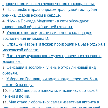
пророчество и спасла человечество от конца света.
3.
На свадьбе в красноярском крае чужой гость убил
жениха, ударив ножом в сердце.
4.
"Нужна Бригада Медиков" - в сети обсуждают
откровенный образ 40-летней глюкозы.
5.
Ученые ответили, хватит ли летнего солнца для
восполнения витамина D.
6.
Страшный взрыв и пожар произошли на базе отдыха в
московской области.
7.
Экс - главу пушкинского музея проверят из-за слов о
кокошнике.
8.
Сенсация в зоологии: ученые открыли новый вид
обезьян.
9.
У берегов Гренландии вода иногда перестает быть
похожей на воду.
10.
На МКС впервые напечатали ткани человеческой
печени и почки.
11.
Мне стало любопытно: самая известная актриса в
мире взрослого кино заявила, что не против интимной