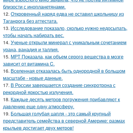
близости с инопланетянами.
12.
Откровенный наряд едва не оставил школьницу из
Таганрога без аттестата.
13.
Исследование показало, сколько нужно недосыпать,
чтобы начать набирать вес.
14.
Ученые открыли минерал с уникальным сочетанием
урана, ванадия и таллия.
15.
МРТ Показала, как объем серого вещества в мозге
зависит от витамина C.
16.
Вселенная отказалась быть однородной в большом
масштабе - новые данные.
17.
В России завершается создание синхротрона с
рекордной яркостью излучения.
18.
Каждые десять метров погружения прибавляют к
давлению еще одну атмосферу.
19.
Большая голубая цапля - это самый крупный
представитель семейства в северной Америке: размах
крыльев достигает двух метров!