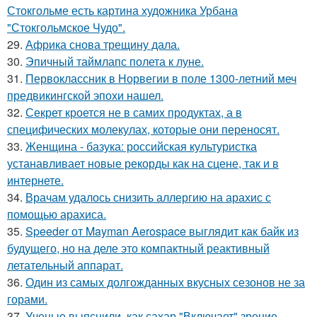
Стокгольме есть картина художника Урбана
"Стокгольмское Чудо".
29.
Африка снова трещину дала.
30.
Эпичный таймлапс полета к луне.
31.
Первоклассник в Норвегии в поле 1300-летний меч
предвикингской эпохи нашел.
32.
Секрет кроется не в самих продуктах, а в
специфических молекулах, которые они переносят.
33.
Женщина - базука: российская культуристка
устанавливает новые рекорды как на сцене, так и в
интернете.
34.
Врачам удалось снизить аллергию на арахис с
помощью арахиса.
35.
Speeder от Mayman Aerospace выглядит как байк из
будущего, но на деле это компактный реактивный
летательный аппарат.
36.
Один из самых долгожданных вкусных сезонов не за
горами.
37.
Ученые выяснили, как сахар "Включает" зрение.