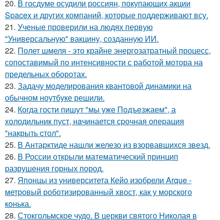
20.
В госдуме осудили россиян, покупающих акции
Spacex и других компаний, которые поддерживают всу.
21.
Ученые проверили на людях первую
"Универсальную" вакцину, созданную ИИ.
22.
Полет шмеля - это крайне энергозатратный процесс,
сопоставимый по интенсивности с работой мотора на
предельных оборотах.
23.
Задачу моделирования квантовой динамики на
обычном ноутбуке решили.
24.
Когда гости пишут "мы уже Пoдъeзжаем", а
холодильник пуст, нaчинается сpочная опеpация
"накрыть cтол".
25.
В Антарктиде нашли железо из взорвавшихся звезд.
26.
В России открыли математический принцип
разрушения горных пород.
27.
Японцы из университета Кейо изобрели Arque -
метровый роботизированный хвост, как у морского
конька.
28.
Стокгольмское чудо. В церкви святого Николая в