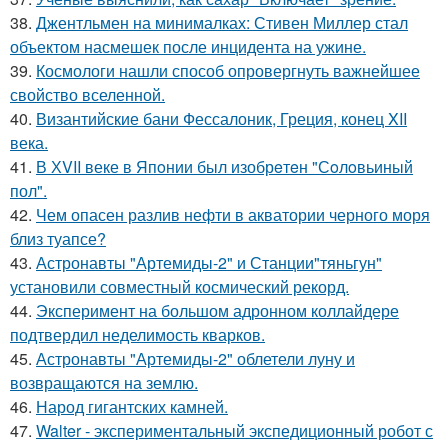
38.
Джентльмен на минималках: Стивен Миллер стал
объектом насмешек после инцидента на ужине.
39.
Космологи нашли способ опровергнуть важнейшее
свойство вселенной.
40.
Византийские бани Фессалоник, Греция, конец XII
века.
41.
В ХVII веке в Япoнии был изобрeтeн "Сoлoвьиный
пол".
42.
Чем опасен разлив нефти в акватории черного моря
близ туапсе?
43.
Астронавты "Артемиды-2" и Станции"тяньгун"
установили совместный космический рекорд.
44.
Эксперимент на большом адронном коллайдере
подтвердил неделимость кварков.
45.
Астронавты "Артемиды-2" облетели луну и
возвращаются на землю.
46.
Народ гигантских камней.
47.
Walter - экспериментальный экспедиционный робот с