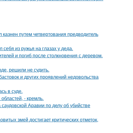
л казнен путем четвертования предводитель
 себя из ружья на глазах у деда.
телей и погиб после столкновения с деревом.
де, решили не судить.
абастовок и других проявлений недовольства
сь в суде.
областей, - кремль.
 саудовской Аравии по делу об убийстве
овитых змей достигает критических отметок,