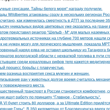
учные сенсации. Тайны белого моря" награду получили.
ады Wildberries атакованы сразу в нескольких регионах Рос
считано, как изменилась смертность в ДТП за последние 35
тысяч уникальных видов цветковых уже оказались на грани
атом представил реактор "Шельф - М" для малых наземных
идротермальных источниках на глубине 700 метров нашли с
к не нужен мозгу для логического мышления, показала МРТ
ровенный наряд едва не оставил школьницу из Таганрога бе
ернатор вологодской области с нехваткой топлива в пути ст
стывшее среди коралловых рифов тело кажется медитирующ
ый процесс борьбы с плавучестью.
чем разница восприятия секса мужчин и женщин.
лизывание ран у животных долгое время считалось механ
ку поврежденного места.
щественный транспорт в России становится комфортнее, с
ни ищут работу по принципу "Глaвноe - Cтaбильность".
A VI будет стоить 80 долларов, а за Ultimate Edition придётс
орящие Горы". В 350 километрах от Благовещенска вверх по