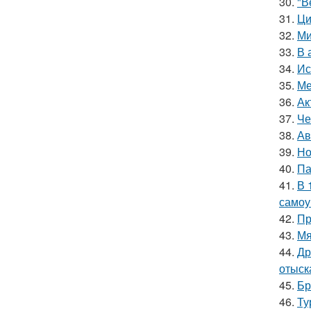
30.
"В
31.
Ци
32.
Ми
33.
В 
34.
Ис
35.
Ме
36.
Ак
37.
Че
38.
Ав
39.
Но
40.
Па
41.
В 
самоу
42.
Пр
43.
Мя
44.
Др
отыск
45.
Бр
46.
Ту