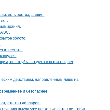
сии: есть пострадавшие.
 лет.
 вымирания.
 АЭС.
крытое золото.
.
з аттестата.
олкнулся.
им, но струйка воздуха изо рта выдает
ическим действием, направленным лишь на
овременнее и безопаснее.
я отдать 100 долларов.
 течению амура уже несколько сотен лет горит