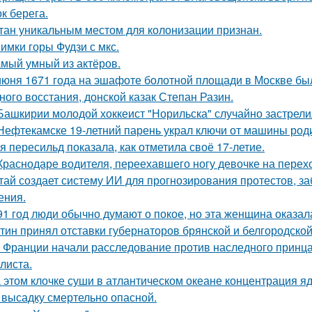
к берега.
тан уникальным местом для колонизации признан.
имки горы Фудзи с мкс.
мый умный из актёров.
июня 1671 года на эшафоте болотной площади в Москве бы
ного восстания, донской казак Степан Разин.
Башкирии молодой хоккеист "Норильска" случайно застрелил
Нефтекамске 19-летний парень украл ключи от машины роди
я пересильд показала, как отметила своё 17-летие.
Краснодаре водителя, переехавшего ногу девочке на перехо
тай создает систему ИИ для прогнозирования протестов, з
ения.
91 год люди обычно думают о покое, но эта женщина оказала
тин принял отставки губернаторов брянской и белгородской 
 Франции начали расследование против наследного принца
листа.
 этом клочке суши в атлантическом океане концентрация яд
 высадку смертельно опасной.