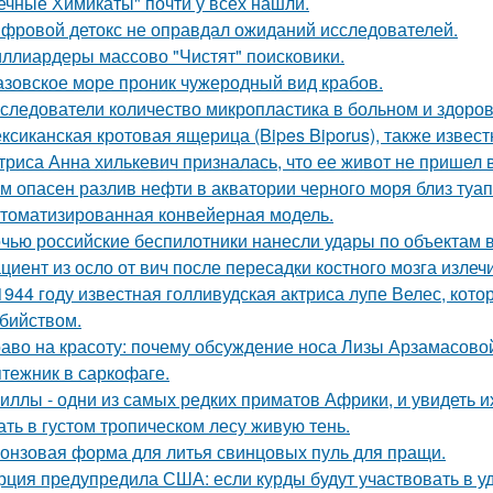
ечные Химикаты" почти у всех нашли.
фровой детокс не оправдал ожиданий исследователей.
ллиардеры массово "Чистят" поисковики.
азовское море проник чужеродный вид крабов.
следователи количество микропластика в больном и здоров
ксиканская кротовая ящерица (Bipes Biporus), также извест
триса Анна хилькевич призналась, что ее живот не пришел 
м опасен разлив нефти в акватории черного моря близ туа
томатизированная конвейерная модель.
чью российские беспилотники нанесли удары по объектам в
циент из осло от вич после пересадки костного мозга излеч
1944 году известная голливудская актриса лупе Велес, кото
бийством.
аво на красоту: почему обсуждение носа Лизы Арзамасово
тежник в саркофаге.
иллы - одни из самых редких приматов Африки, и увидеть их
ать в густом тропическом лесу живую тень.
онзовая форма для литья свинцовых пуль для пращи.
рция предупредила США: если курды будут участвовать в уд