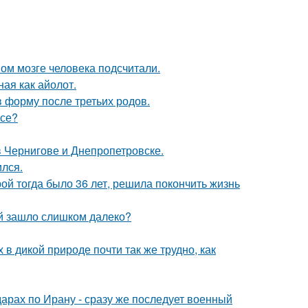
ом мозге человека подсчитали.
ная как айолот.
в форму после третьих родов.
псе?
 Чернигове и Днепропетровске.
ился.
рой тогда было 36 лет, решила покончить жизнь
й зашло слишком далеко?
 в дикой природе почти так же трудно, как
арах по Ирану - сразу же последует военный