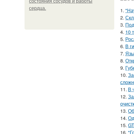
состояния сосудов и работы
сердца.
1.
"На
2.
Скл
3.
Под
4.
10 
5.
Рос
6.
В г
7.
Язы
8.
Отк
9.
Губ
10.
За
сложн
11.
В 
12.
За
очист
13.
Об
14.
Од
15.
GT
16.
"Г