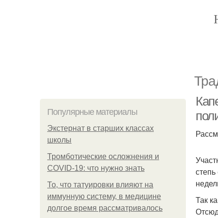
Тра
Кап
Популярные материалы
поли
Экстернат в старших классах
Рассм
школы
Тромботические осложнения и
Участ
COVID-19: что нужно знать
степь
недел
То, что татуировки влияют на
иммунную систему, в медицине
Так к
долгое время рассматривалось
Отсюд