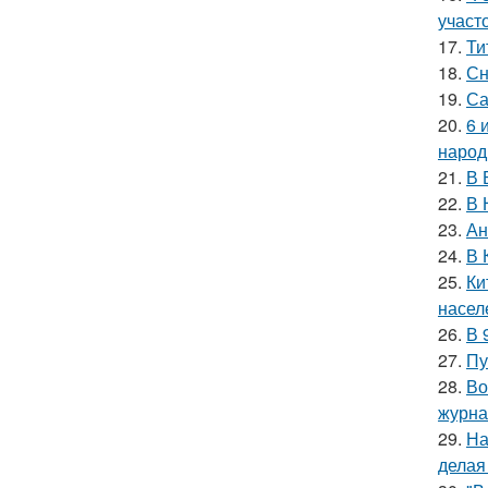
участо
17.
Ти
18.
Сн
19.
Са
20.
6 
народ
21.
В 
22.
В 
23.
Ан
24.
В 
25.
Ки
насел
26.
В 
27.
Пу
28.
Во
журна
29.
На
делая