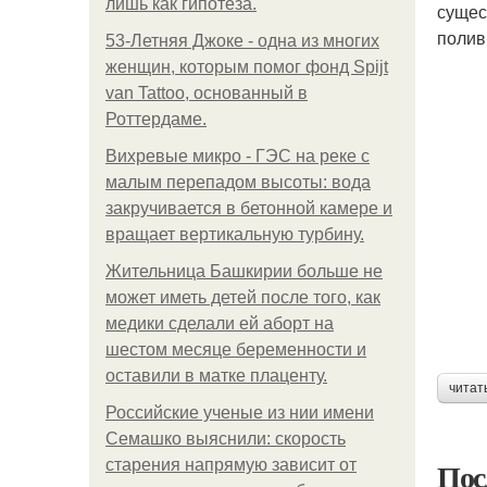
лишь как гипотеза.
сущес
полив
53-Летняя Джоке - одна из многих
женщин, которым помог фонд Spijt
van Tattoo, основанный в
Роттердаме.
Вихревые микро - ГЭС на реке с
малым перепадом высоты: вода
закручивается в бетонной камере и
вращает вертикальную турбину.
Жительница Башкирии больше не
может иметь детей после того, как
медики сделали ей аборт на
шестом месяце беременности и
оставили в матке плаценту.
читат
Российские ученые из нии имени
Семашко выяснили: скорость
Пос
старения напрямую зависит от