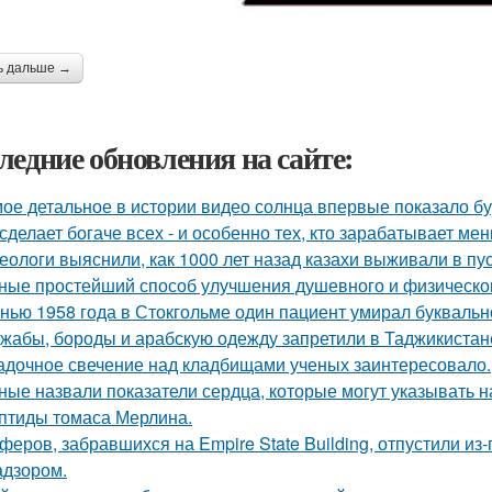
ь дальше →
ледние обновления на сайте:
ое детальное в истории видео солнца впервые показало б
сделает богаче всех - и особенно тех, кто зарабатывает мен
еологи выяснили, как 1000 лет назад казахи выживали в пус
ные простейший способ улучшения душевного и физическог
нью 1958 года в Стокгольме один пациент умирал буквальн
жабы, бороды и арабскую одежду запретили в Таджикистан
адочное свечение над кладбищами ученых заинтересовало.
ные назвали показатели сердца, которые могут указывать н
птиды томаса Мерлина.
феров, забравшихся на Empire State Building, отпустили из-
адзором.