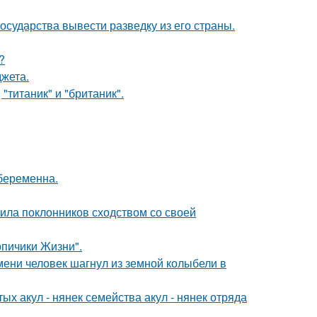
сударства вывести разведку из его страны.
?
жета.
"титаник" и "британик".
 беременна.
ила поклонников сходством со своей
рпичики Жизни".
ремени человек шагнул из земной колыбели в
ых акул - нянек семейства акул - нянек отряда