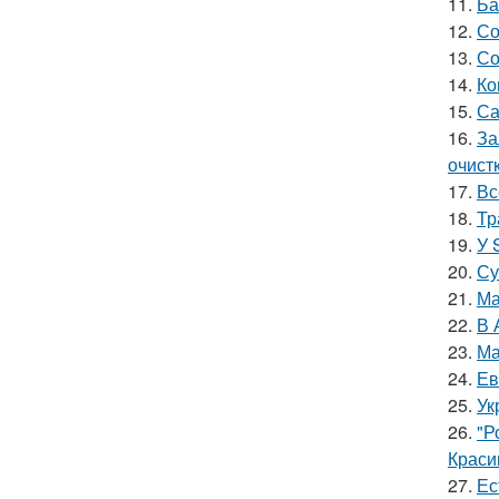
11.
Ба
12.
Со
13.
Со
14.
Ко
15.
Са
16.
За
очист
17.
Вс
18.
Тр
19.
У 
20.
Су
21.
Ма
22.
В 
23.
Ма
24.
Ев
25.
Ук
26.
"Р
Краси
27.
Ес