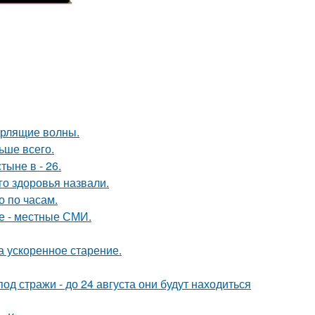
урлящие волны.
ьше всего.
тыне в - 26.
о здоровья назвали.
о по часам.
е - местные СМИ.
а ускоренное старение.
под стражи - до 24 августа они будут находиться