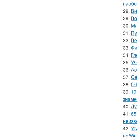
наобо
28.
Ви
29.
Во
30.
Мл
31.
Пу
32.
Ве
33.
Фи
34.
Гл
35.
Уч
36.
Ав
37.
Се
38.
О 
39.
19
знаме
40.
Лу
41.
65
неизв
42.
Ус
воббе