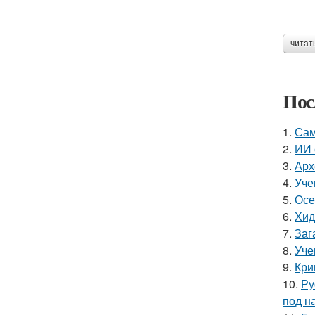
читат
Пос
1.
Сам
2.
ИИ 
3.
Арх
4.
Уче
5.
Осе
6.
Хид
7.
Заг
8.
Уче
9.
Кри
10.
Ру
под н