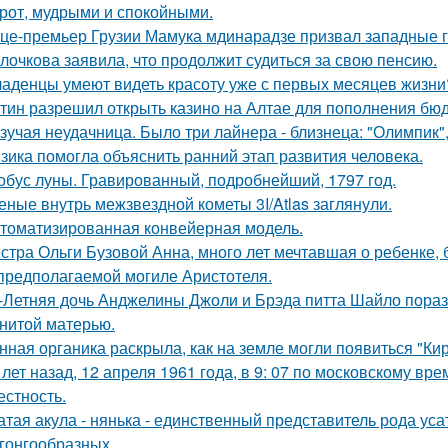
рот, мудрыми и спокойными.
це-премьер Грузии Мамука мдинарадзе призвал западные го
лочкова заявила, что продолжит судиться за свою пенсию.
аденцы умеют видеть красоту уже с первых месяцев жизни
тин разрешил открыть казино на Алтае для пополнения бюд
зучая неудачница. Было три лайнера - близнеца: "Олимпик", 
зика помогла объяснить ранний этап развития человека.
обус луны. Гравированный, подробнейший, 1797 год.
еные внутрь межзвездной кометы 3I/Atlas заглянули.
томатизированная конвейерная модель.
стра Ольги Бузовой Анна, много лет мечтавшая о ребенке,
предполагаемой могиле Аристотеля.
-Летняя дочь Анджелины Джоли и Брэда питта Шайло пораз
нитой матерью.
нная органика раскрыла, как на земле могли появиться "Ки
 лет назад, 12 апреля 1961 года, в 9: 07 по московскому в
естность.
атая акула - нянька - единственный представитель рода усат
гонгообразных.