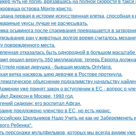
йкер чуть не погиб, врезавшись на полной скорости в такси
кровища острова Монте-кристо.
здана первая в истории искусственная клетка, способная 
мариные укусы лучше не расчесывать.
мка осьминога после спаривания превращается в затворни
лизывание ран у животных долгое время считалось механ
ку поврежденного места.
еленная отказалась быть однородной в большом масштабе 
амп решил вернуть 350 миллиардов: теперь Европа должна 
S1mple новая девушка - бывшая модель Onlyfans.
хая ветка насквозь шею девочке в Ростове проткнула.
тематическое объяснение подхалимству начальству найде
Армении уже принят закон о вступлении в ЕС - вопрос о член
йкл Джексон в Москве, 1993 год.
гений сидихин: его воспитал Афган.
раине предложено членство в ЕС, но есть нюанс.
оссийских Школьников Надо Учить не как не Забеременеть и
вого Ребенка".
ть персонажи мультфильмов, которых мы всегда видим уже 