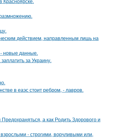
 в Красноярске.
к размножению.
цу.
ическим действием, направленным лишь на
- новые данные.
заплатить за Украину.
но.
стве в еаэс стоит ребром, - лавров.
 Предохраняться, а как Родить Здорового и
взрослыми - строгими, ворчливыми или,