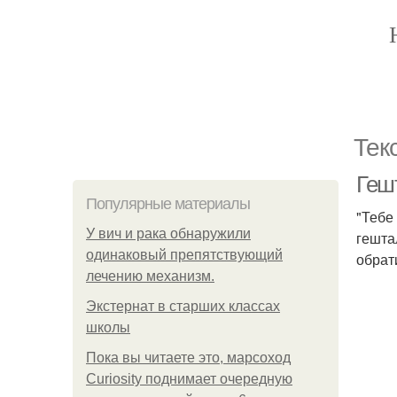
Тек
Гешт
Популярные материалы
"Тебе
У вич и рака обнаружили
гешта
одинаковый препятствующий
обрат
лечению механизм.
Экстернат в старших классах
школы
Пока вы читаете это, марсоход
Curiosity поднимает очередную